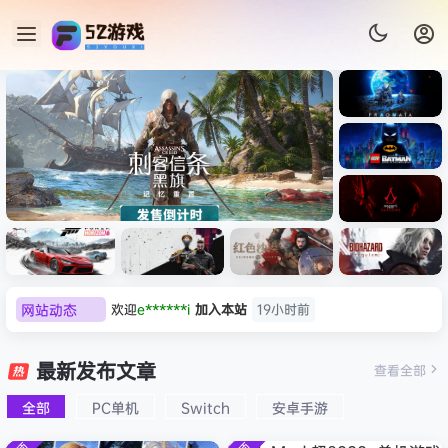
《识质存
在/PRAG
MATA》
《乐高蝙
免安装中
蝠侠：黑
文版
暗骑士之
《刺客信条：黑旗 记忆重置-
007 初露
《刺客信
遗/LEGO
网站动态
普洱
签到获取
39
点积分
19小时前
虚拟机版/Assassin’s Creed
Light
条：
Batman:
影/Assas
欢迎
普洱
加入本站
19小时前
Legacy
Black Flag Resynced
极限竞
《原子之
红色沙漠-
生化危机
sin’s
of the
欢迎
0**3
加入本站
20小时前
速：地平
心/Atomi
虚拟机版
9：安魂
最新发布文章
Creed
查看全部
HYPERVISOR》免安装中文
Dark
线
c
（Crimso
曲
欢迎
c***s
加入本站
22小时前
Shadow
Knight》
版
6（Forza
Heart》
n Desert
（Reside
s》免安装
全部
PC单机
Switch
安卓手游
欢迎
V****y
加入本站
8月6日
免安装中
Horizon
免安装中
HYPERVI
nt Evil
版，非虚
文版
欢迎
j***j
加入本站
8月6日
6）免安装
文版
SOR）免
Requiem
拟机