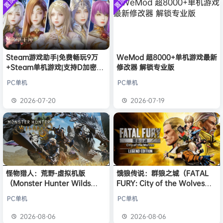
置顶
置顶
中文版
欢迎
1******4
加入本站
安装中文
8月5日
）免安装
版
中文版
l***g
签到获取
28
点积分
8月5日
w******g
签到获取
49
点积分
8月4日
欢迎
w******g
加入本站
8月4日
欢迎
D****Z
加入本站
7分钟前
Steam游戏助手|免费畅玩9万
WeMod 超8000+单机游戏最新
+Steam单机游戏|支持D加密以
修改器 解锁专业版
欢迎
有*酱
加入本站
2小时前
及育碧D加密授权
e******i
签到获取
43
点积分
4小时前
PC单机
PC单机
欢迎
Q*H
加入本站
19小时前
2026-07-20
2026-07-19
欢迎
e******i
加入本站
19小时前
怪物猎人：荒野-虚拟机版
饿狼传说：群狼之城（FATAL
（Monster Hunter Wilds
FURY: City of the Wolves）
HYPERVISOR）免安装中文版
免安装中文版
PC单机
PC单机
2026-08-06
2026-08-06