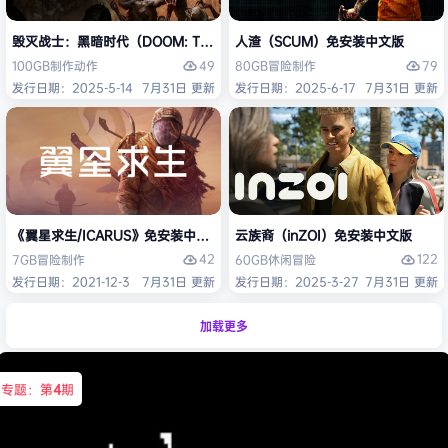
毁灭战士：黑暗时代（DOOM: The Dark Ages）免安装中文版
人渣（SCUM）免安装中文版
49
79
100GB
制作
动作
80GB
冒险
制作
发行日期：2025-5-14
7月31日 更新
发行日期：2025-6-17
7月31日 更新
《翼星求生/ICARUS》免安装中文版
云族裔（inZOI）免安装中文版
42
122
7GB
冒险
制作
60GB
休闲
冒险
发行日期：2021-12-3
7月31日 更新
发行日期：2025-3-27
7月31日 更新
加载更多
专题：第
4
期