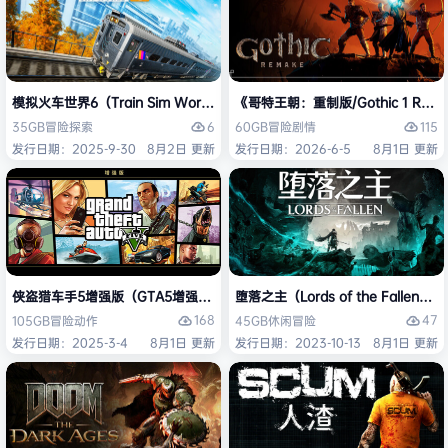
模拟火车世界6（Train Sim World 6）免安装中文版
《哥特王朝：重制版/Gothic 1 Re
6
115
35GB
冒险
探索
60GB
冒险
剧情
发行日期：2025-9-30
8月2日 更新
发行日期：2026-6-5
8月1日 更新
侠盗猎车手5增强版（GTA5增强版（Grand Theft Auto V Enhanced
堕落之主（Lords of the Fallen
168
47
105GB
冒险
动作
45GB
休闲
冒险
发行日期：2025-3-4
8月1日 更新
发行日期：2023-10-13
8月1日 更新