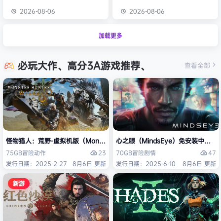
2026-08-06
2026-08-06
加载更多
必玩大作、高分3A游戏推荐、
查看全部
怪物猎人：荒野-虚拟机版（Monster Hunter Wilds HYPERVISOR）免
心之眼（MindsEye）免安装中文版
23
47
75GB
冒险
动作
70GB
冒险
剧情
发行日期：2025-2-27
8月6日 更新
发行日期：2025-6-10
8月6日 更新
新游