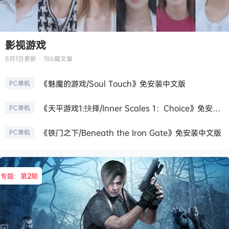
影视游戏
8月1日
更新 · 186篇文章
《魅魔的游戏/Soul Touch》免安装中文版
PC单机
《天平游戏1:抉择/Inner Scales 1：Choice》免安装中文版
PC单机
《铁门之下/Beneath the Iron Gate》免安装中文版
PC单机
专题：第
2
期