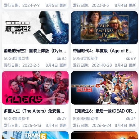
发行日期：2024-9-9
8月5日 更新
发行日期：2023-8-3
8月4日 更新
消逝的光芒2: 重装上阵版（Dying Light 2 Stay Human: Reloaded Ed
帝国时代4：年度版（Age of Empires 
83
69
60GB
冒险
剧情
50GB
冒险
制作
发行日期：2022-2-3
8月4日 更新
发行日期：2021-10-28
8月4日 更新
多重人生（The Alters）免安装中文版
《死或生6：最后一战/DEAD OR ALI
29
34
50GB
冒险
制作
80GB
剧情
动作
发行日期：2025-6-13
8月4日 更新
发行日期：2026-6-24
8月4日 更新