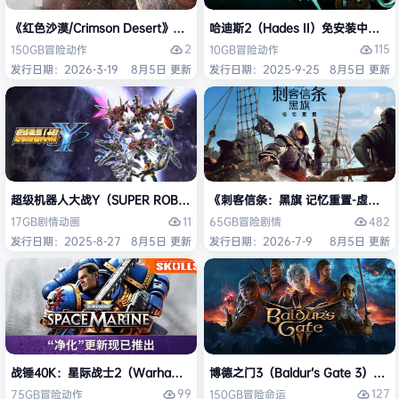
《红色沙漠/Crimson Desert》免安装中文版
哈迪斯2（Hades II）免安装中文版
2
115
150GB
冒险
动作
10GB
冒险
动作
发行日期：2026-3-19
8月5日 更新
发行日期：2025-9-25
8月5日 更新
超级机器人大战Y（SUPER ROBOT WARS Y）免安装中文版
《刺客信条：黑旗 记忆重置-虚拟机版/Assas
11
482
17GB
剧情
动画
65GB
冒险
剧情
发行日期：2025-8-27
8月5日 更新
发行日期：2026-7-9
8月5日 更新
战锤40K：星际战士2（Warhammer 40,000: Space Marine 2）免安装
博德之门3（Baldur’s Gate 3）
99
127
75GB
冒险
动作
150GB
冒险
命运