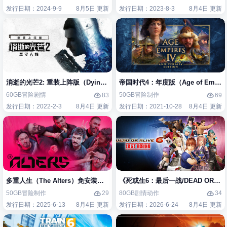
发行日期：2024-9-9
8月5日 更新
发行日期：2023-8-3
8月4日 更新
消逝的光芒2: 重装上阵版（Dying Light 2 Stay Human: Reloaded Edi
帝国时代4：年度版（Age of Empires 
60GB
冒险
剧情
50GB
冒险
制作
83
69
发行日期：2022-2-3
8月4日 更新
发行日期：2021-10-28
8月4日 更新
多重人生（The Alters）免安装中文版
《死或生6：最后一战/DEAD OR ALIV
50GB
冒险
制作
80GB
剧情
动作
29
34
发行日期：2025-6-13
8月4日 更新
发行日期：2026-6-24
8月4日 更新