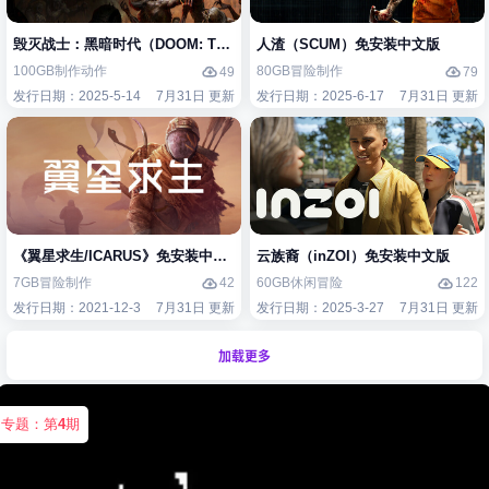
毁灭战士：黑暗时代（DOOM: The Dark Ages）免安装中文版
人渣（SCUM）免安装中文版
100GB
制作
动作
80GB
冒险
制作
49
79
发行日期：2025-5-14
7月31日 更新
发行日期：2025-6-17
7月31日 更新
《翼星求生/ICARUS》免安装中文版
云族裔（inZOI）免安装中文版
7GB
冒险
制作
60GB
休闲
冒险
42
122
发行日期：2021-12-3
7月31日 更新
发行日期：2025-3-27
7月31日 更新
加载更多
专题：第
4
期