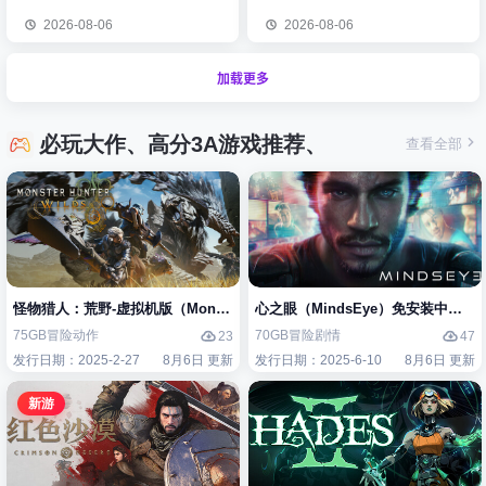
2026-08-06
2026-08-06
加载更多
必玩大作、高分3A游戏推荐、
查看全部
怪物猎人：荒野-虚拟机版（Monster Hunter Wilds HYPERVISOR）免
心之眼（MindsEye）免安装中文版
75GB
冒险
动作
70GB
冒险
剧情
23
47
发行日期：2025-2-27
8月6日 更新
发行日期：2025-6-10
8月6日 更新
新游