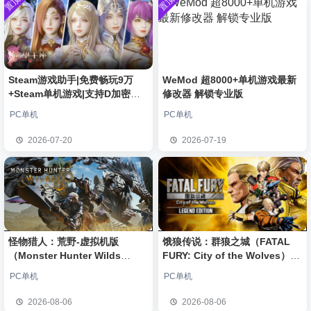
置顶
置顶
中文版
安装中文
）免安装
欢迎
e******i
加入本站
17小时前
版
中文版
普洱
签到获取
39
点积分
17小时前
欢迎
普洱
加入本站
17小时前
欢迎
0**3
加入本站
17小时前
欢迎
c***s
加入本站
19小时前
Steam游戏助手|免费畅玩9万
WeMod 超8000+单机游戏最新
+Steam单机游戏|支持D加密以
修改器 解锁专业版
欢迎
V****y
加入本站
21小时前
及育碧D加密授权
欢迎
j***j
加入本站
22小时前
PC单机
PC单机
欢迎
1******4
加入本站
8月5日
2026-07-20
2026-07-19
l***g
签到获取
28
点积分
8月5日
怪物猎人：荒野-虚拟机版
饿狼传说：群狼之城（FATAL
（Monster Hunter Wilds
FURY: City of the Wolves）免
HYPERVISOR）免安装中文版
安装中文版
PC单机
PC单机
2026-08-06
2026-08-06