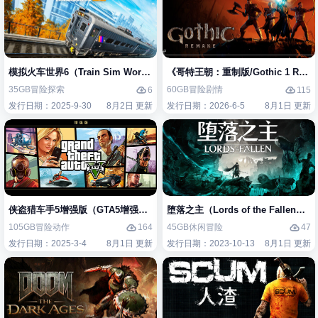
模拟火车世界6（Train Sim World 6）免安装中文版
《哥特王朝：重制版/Gothic 1 Re
35GB
冒险
探索
60GB
冒险
剧情
6
115
发行日期：2025-9-30
8月2日 更新
发行日期：2026-6-5
8月1日 更新
侠盗猎车手5增强版（GTA5增强版（Grand Theft Auto V Enhanced）
堕落之主（Lords of the Fallen
105GB
冒险
动作
45GB
休闲
冒险
164
47
发行日期：2025-3-4
8月1日 更新
发行日期：2023-10-13
8月1日 更新