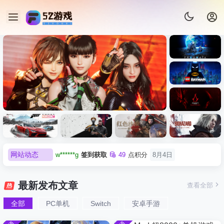
《识质存
在/PRAG
MATA》
《乐高蝙
免安装中
蝠侠：黑
文版
暗骑士之
《剑星/Stellar Blade》本体
《刺客信
《刺客信
遗/LEGO
网站动态
w******g
签到获取
49
点积分
8月4日
+修改器打包下载 解压即玩
虚拟机版/As
条：
Batman:
影/Assass
Legacy of
欢迎
w******g
加入本站
8月4日
Black Fl
极限竞
《原子之
红色沙漠-
生化危机
in’s
the Dark
欢迎
Z******U
加入本站
8月4日
速：地平
心/Atomic
虚拟机版
9：安魂
Creed
最新发布文章
查看全部
HYPER
Knight》
线
Heart》免
（Crimso
曲
欢迎
k******2
加入本站
8月4日
Shadows
免安装中
版
6（Forza
安装中文
n Desert
（Reside
》免安装
全部
PC单机
Switch
安卓手游
e******i
签到获取
43
点积分
1小时前
文版
Horizon
版
HYPERVI
nt Evil
版，非虚
欢迎
Q*H
加入本站
16小时前
6）免安装
SOR）免
Requiem
拟机