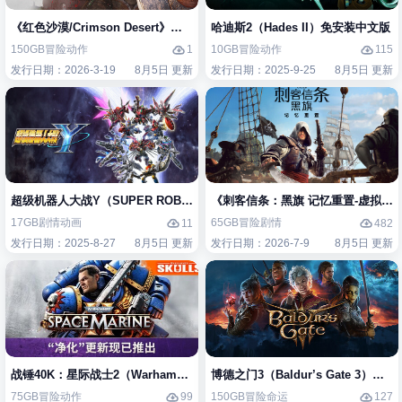
《红色沙漠/Crimson Desert》免安装中文版
哈迪斯2（Hades II）免安装中文版
150GB
冒险
动作
10GB
冒险
动作
1
115
发行日期：2026-3-19
8月5日 更新
发行日期：2025-9-25
8月5日 更新
超级机器人大战Y（SUPER ROBOT WARS Y）免安装中文版
《刺客信条：黑旗 记忆重置-虚拟机版/Assas
17GB
剧情
动画
65GB
冒险
剧情
11
482
发行日期：2025-8-27
8月5日 更新
发行日期：2026-7-9
8月5日 更新
战锤40K：星际战士2（Warhammer 40,000: Space Marine 2）免安装中
博德之门3（Baldur’s Gate 3）免
75GB
冒险
动作
150GB
冒险
命运
99
127