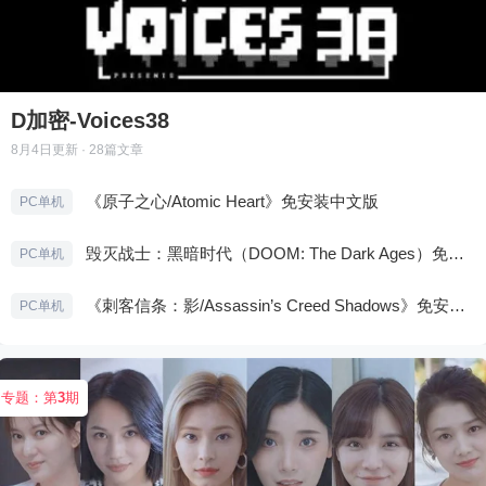
D加密-Voices38
8月4日
更新 · 28篇文章
《原子之心/Atomic Heart》免安装中文版
PC单机
毁灭战士：黑暗时代（DOOM: The Dark Ages）免安装中文版
PC单机
《刺客信条：影/Assassin’s Creed Shadows》免安装版，非虚拟机
PC单机
专题：第
3
期