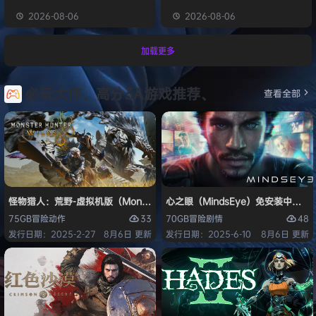
2026-08-06
2026-08-06
加载更多
必玩大作、高分3A游戏推荐、
查看全部
怪物猎人：荒野-虚拟机版（Monster Hunter Wilds HYPERVISOR）免
心之眼（MindsEye）免安装中文版
33
48
75GB
冒险
动作
70GB
冒险
剧情
发行日期：2025-2-27
8月6日 更新
发行日期：2025-6-10
8月6日 更新