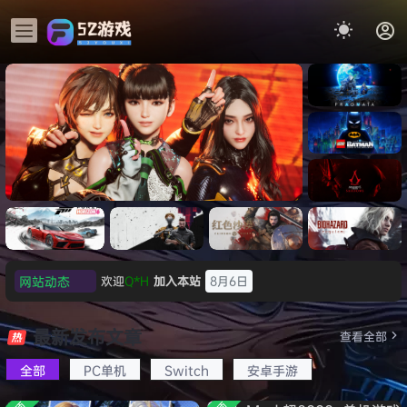
《识质存
在/PRAG
MATA》
《乐高蝙
免安装中
蝠侠：黑
文版
暗骑士之
《剑星/Stellar Blade》本体
《刺客信
《刺客信
遗/LEGO
网站动态
欢迎
Q*H
加入本站
8月6日
+修改器打包下载 解压即玩
虚拟机版/As
条：
Batman:
影/Assas
欢迎
e******i
加入本站
8月6日
Legacy
Black F
极限竞
《原子之
红色沙漠-
生化危机
sin’s
of the
普洱
签到获取
39
点积分
8月6日
速：地平
心/Atomi
虚拟机版
9：安魂
最新发布文章
Creed
查看全部
HYPER
Dark
线
c
（Crimso
曲
欢迎
普洱
加入本站
8月6日
Shadow
Knight》
版
6（Forza
Heart》
n Desert
（Reside
s》免安装
全部
PC单机
Switch
安卓手游
欢迎
0**3
加入本站
8月6日
免安装中
Horizon
免安装中
HYPERVI
nt Evil
版，非虚
文版
欢迎
c***s
加入本站
8月6日
6）免安装
文版
SOR）免
Requiem
拟机