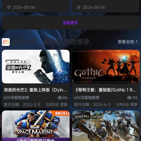
2026-08-06
2026-08-06
加载更多
必玩大作、高分3A游戏推荐、
查看全部
消逝的光芒2: 重装上阵版（Dying Light 2 Stay Human: Reloaded Ed
《哥特王朝：重制版/Gothic 1 Re
86
116
60GB
冒险
剧情
60GB
冒险
剧情
发行日期：2022-2-3
8月8日 更新
发行日期：2026-6-5
8月8日 更新