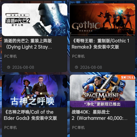
消逝的光芒2: 重装上阵版
《哥特王朝：重制版/Gothic 1
（Dying Light 2 Stay
Remake》免安装中文版
Human: Reloaded Edition）
PC单机
PC单机
免安装中文版
2026-08-08
2026-08-08
《古神之呼唤/Call of the
战锤40K：星际战士
Elder Gods》免安装中文版
2（Warhammer 40,000:
Space Marine 2）免安装中文
PC单机
PC单机
版