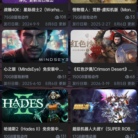
战锤40K：星际战士2（Warhammer 40,000: Space Marine 2）免安装
怪物猎人：荒野-虚拟机版（Monster H
108
33
75GB
冒险
动作
75GB
冒险
动作
发行日期：2024-9-9
8月8日 更新
发行日期：2025-2-27
8月6日 更新
心之眼（MindsEye）免安装中文版
《红色沙漠/Crimson Desert》免
51
68
70GB
冒险
剧情
150GB
冒险
动作
发行日期：2025-6-10
8月6日 更新
发行日期：2026-3-19
8月5日 更新
哈迪斯2（Hades II）免安装中文版
超级机器人大战Y（SUPER ROBOT
131
27
10GB
冒险
动作
17GB
剧情
动画