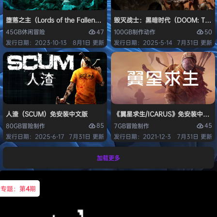
堕落之主（Lords of the Fallen）免安装中文版
毁灭战士：黑暗时代（DOOM: The D
47
50
45GB
休闲
冒险
100GB
制作
动作
发行日期：2023-10-13
8月1日 更新
发行日期：2025-5-14
7月31日 更新
人渣（SCUM）免安装中文版
《翼星求生/ICARUS》免安装中文版
85
45
80GB
冒险
制作
7GB
冒险
制作
发行日期：2025-6-17
7月31日 更新
发行日期：2021-12-3
7月31日 更新
加载更多
专题：第
4
期