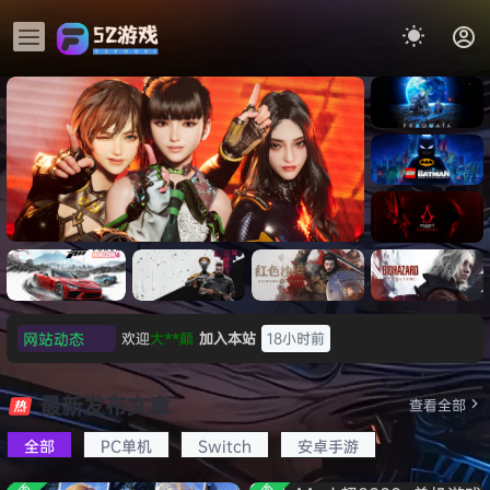
《识质存
在/PRAG
MATA》
《乐高蝙
免安装中
蝠侠：黑
文版
暗骑士之
《刺客信条：黑旗 记忆重置-
007 初露
《刺客信
遗/LEGO
网站动态
欢迎
我*的
加入本站
18小时前
虚拟机版/Assassin’s Creed
Light
条：
Batman:
影/Assas
欢迎
D****Z
加入本站
8月7日
Legacy
Black Flag Resynced
极限竞
《原子之
红色沙漠-
生化危机
sin’s
of the
欢迎
有*酱
加入本站
8月7日
速：地平
心/Atomi
虚拟机版
9：安魂
最新发布文章
Creed
查看全部
HYPERVISOR》免安装中文
Dark
线
c
（Crimso
曲
e******i
签到获取
43
点积分
8月7日
Shadow
Knight》
版
6（Forza
Heart》
n Desert
（Reside
s》免安装
全部
PC单机
Switch
安卓手游
欢迎
Q*H
加入本站
8月6日
免安装中
Horizon
免安装中
HYPERVI
nt Evil
版，非虚
文版
欢迎
e******i
加入本站
8月6日
6）免安装
文版
SOR）免
Requiem
拟机