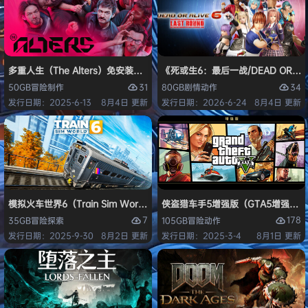
多重人生（The Alters）免安装中文版
《死或生6：最后一战/DEAD OR ALI
31
34
50GB
冒险
制作
80GB
剧情
动作
发行日期：2025-6-13
8月4日 更新
发行日期：2026-6-24
8月4日 更新
模拟火车世界6（Train Sim World 6）免安装中文版
侠盗猎车手5增强版（GTA5增强版（Gran
7
178
35GB
冒险
探索
105GB
冒险
动作
发行日期：2025-9-30
8月2日 更新
发行日期：2025-3-4
8月1日 更新