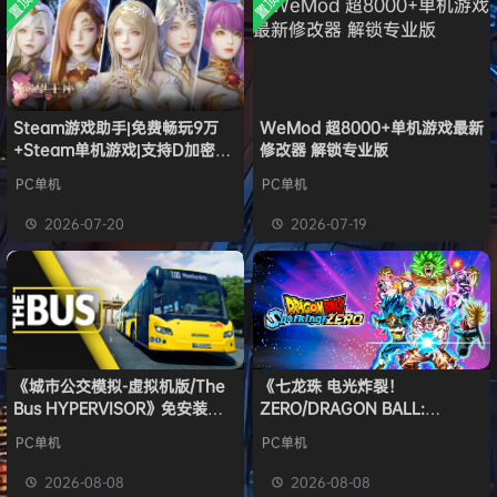
置顶
置顶
中文版
普洱
签到获取
39
点积分
安装中文
8月6日
）免安装
版
中文版
欢迎
普洱
加入本站
8月6日
欢迎
0**3
加入本站
8月6日
欢迎
c***s
加入本站
8月6日
欢迎
V****y
加入本站
8月6日
Steam游戏助手|免费畅玩9万
WeMod 超8000+单机游戏最新
+Steam单机游戏|支持D加密以
修改器 解锁专业版
欢迎
兔****
加入本站
10小时前
及育碧D加密授权
欢迎
q********6
加入本站
12小时前
PC单机
PC单机
大**颠
签到获取
64
点积分
18小时前
2026-07-20
2026-07-19
欢迎
大**颠
加入本站
18小时前
《城市公交模拟-虚拟机版/The
《七龙珠 电光炸裂！
Bus HYPERVISOR》免安装中
ZERO/DRAGON BALL:
文版
Sparking! ZERO》免安装中文
PC单机
PC单机
版
2026-08-08
2026-08-08