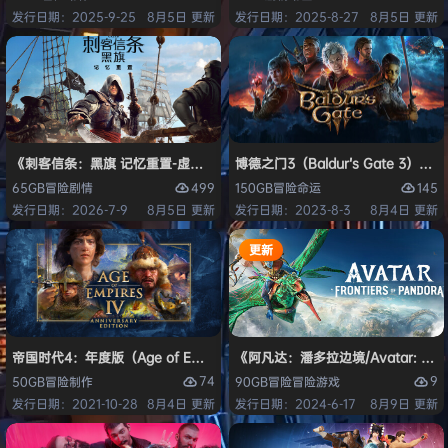
发行日期：2025-9-25
8月5日 更新
发行日期：2025-8-27
8月5日 更新
《刺客信条：黑旗 记忆重置-虚拟机版/Assassin’s Creed Black Flag Re
博德之门3（Baldur’s Gate 3）
499
145
65GB
冒险
剧情
150GB
冒险
命运
发行日期：2026-7-9
8月5日 更新
发行日期：2023-8-3
8月4日 更新
更新
帝国时代4：年度版（Age of Empires IV: Anniversary Edition）免安
《阿凡达：潘多拉边境/Avatar: Front
74
9
50GB
冒险
制作
90GB
冒险
冒险游戏
发行日期：2021-10-28
8月4日 更新
发行日期：2024-6-17
8月9日 更新