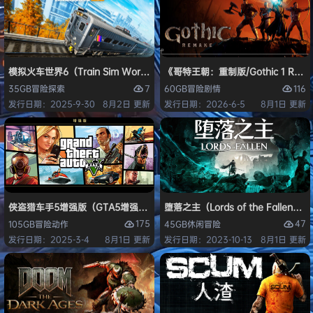
模拟火车世界6（Train Sim World 6）免安装中文版
《哥特王朝：重制版/Gothic 1 Re
7
116
35GB
冒险
探索
60GB
冒险
剧情
发行日期：2025-9-30
8月2日 更新
发行日期：2026-6-5
8月1日 更新
侠盗猎车手5增强版（GTA5增强版（Grand Theft Auto V Enhanced
堕落之主（Lords of the Fallen
175
47
105GB
冒险
动作
45GB
休闲
冒险
发行日期：2025-3-4
8月1日 更新
发行日期：2023-10-13
8月1日 更新