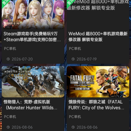
置顶
置顶
中文版
欢迎
1******4
加入本站
安装中文
8月5日
）免安装
版
中文版
l***g
签到获取
28
点积分
8月5日
w******g
签到获取
49
点积分
8月4日
欢迎
w******g
加入本站
8月4日
欢迎
D****Z
加入本站
20小时前
Steam游戏助手|免费畅玩9万
WeMod 超8000+单机游戏最新
+Steam单机游戏|支持D加密以
修改器 解锁专业版
欢迎
有*酱
加入本站
22小时前
及育碧D加密授权
e******i
签到获取
43
点积分
23小时前
PC单机
PC单机
欢迎
Q*H
加入本站
8月6日
2026-07-20
2026-07-19
欢迎
e******i
加入本站
8月6日
怪物猎人：荒野-虚拟机版
饿狼传说：群狼之城（FATAL
（Monster Hunter Wilds
FURY: City of the Wolves）
HYPERVISOR）免安装中文版
免安装中文版
PC单机
PC单机
2026-08-06
2026-08-06