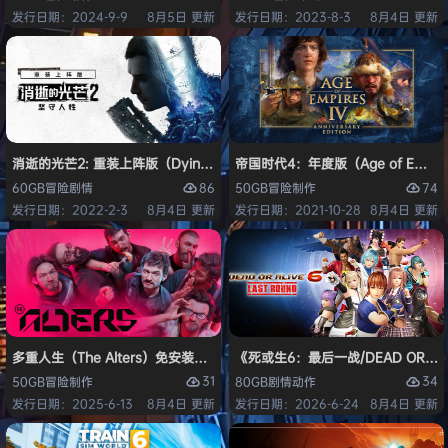
发行日期：2024-9-9
8月5日 更新
发行日期：2023-8-3
8月4日 更新
消逝的光芒2: 重装上阵版（Dying Light 2 Stay Human: Reloaded Ed
帝国时代4：年度版（Age of Empires 
86
74
60GB
冒险
剧情
50GB
冒险
制作
发行日期：2022-2-3
8月4日 更新
发行日期：2021-10-28
8月4日 更新
多重人生（The Alters）免安装中文版
《死或生6：最后一战/DEAD OR ALI
31
34
50GB
冒险
制作
80GB
剧情
动作
发行日期：2025-6-13
8月4日 更新
发行日期：2026-6-24
8月4日 更新