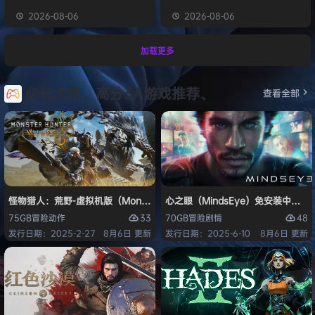
2026-08-06
2026-08-06
加载更多
必玩大作、高分3A游戏推荐、
查看全部
怪物猎人：荒野-虚拟机版（Monster Hunter Wilds HYPERVISOR）免
心之眼（MindsEye）免安装中文版
33
48
75GB
冒险
动作
70GB
冒险
剧情
发行日期：2025-2-27
8月6日 更新
发行日期：2025-6-10
8月6日 更新