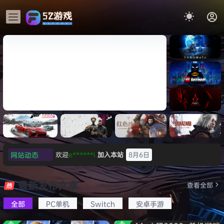
《识质存
在/PRAG
MATA》
《乐高蝙
免安装中
蝠侠：黑
文版
暗骑士之
《刺客信条：黑旗 记忆重置-
007 初露
《刺客信
遗/LEGO
网站动态
普洱
签到获取
39
点积分
8月6日
虚拟机版/Assassin’s Creed
Light
条：
Batman:
影/Assas
欢迎
普洱
加入本站
8月6日
Legacy
Black Flag Resynced
极限竞
《原子之
红色沙漠-
生化危机
sin’s
of the
欢迎
0**3
加入本站
8月6日
速：地平
心/Atomi
虚拟机版
9：安魂
最新发布文章
Creed
查看全部
HYPERVISOR》免安装中文
Dark
线
c
（Crimso
曲
欢迎
c***s
加入本站
8月6日
Shadow
Knight》
版
6（Forza
Heart》
n Desert
（Reside
s》免安装
全部
PC单机
Switch
安卓手游
欢迎
V****y
加入本站
8月6日
免安装中
Horizon
免安装中
HYPERVI
nt Evil
版，非虚
文版
欢迎
j***j
加入本站
8月6日
6）免安装
文版
SOR）免
Requiem
拟机