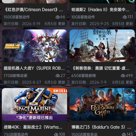
《红色沙漠/Crimson Desert》免安装中文版
哈迪斯2（Hades II）免安装中文版
66
131
150GB
冒险
动作
10GB
冒险
动作
发行日期：2026-3-19
8月5日 更新
发行日期：2025-9-25
8月5日 更新
超级机器人大战Y（SUPER ROBOT WARS Y）免安装中文版
《刺客信条：黑旗 记忆重置-虚拟机版/Assas
27
499
17GB
剧情
动画
65GB
冒险
剧情
发行日期：2025-8-27
8月5日 更新
发行日期：2026-7-9
8月5日 更新
战锤40K：星际战士2（Warhammer 40,000: Space Marine 2）免安装
博德之门3（Baldur’s Gate 3）
108
145
75GB
冒险
动作
150GB
冒险
命运