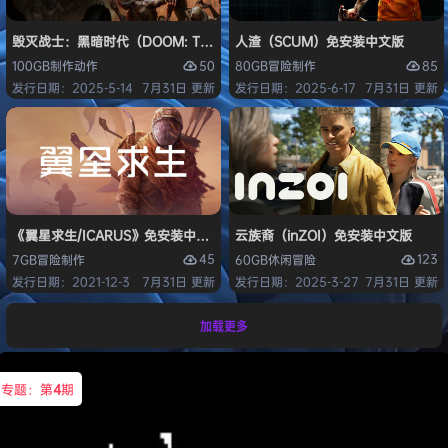
毁灭战士：黑暗时代（DOOM: The Dark Ages）免安装中文版
人渣（SCUM）免安装中文版
50
85
100GB
制作
动作
80GB
冒险
制作
发行日期：2025-5-14
7月31日 更新
发行日期：2025-6-17
7月31日 更新
《翼星求生/ICARUS》免安装中文版
云族裔（inZOI）免安装中文版
45
123
7GB
冒险
制作
60GB
休闲
冒险
发行日期：2021-12-3
7月31日 更新
发行日期：2025-3-27
7月31日 更新
加载更多
专题：第
4
期