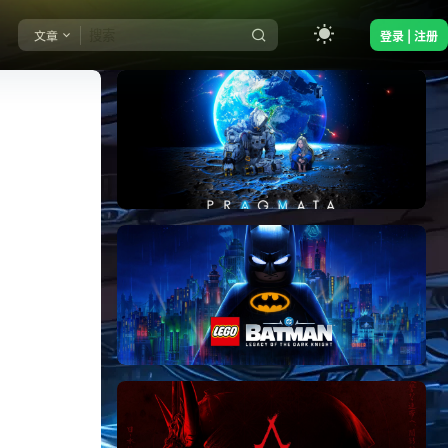
文章
登录 | 注册
《识质存在/PRAGMATA》免安装中文版
《乐高蝙蝠侠：黑暗骑士之遗/LEGO