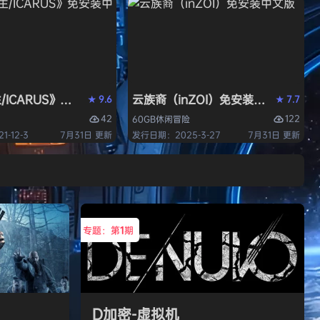
/ICARUS》免安装中文版
云族裔（inZOI）免安装中文版
9.6
7.7
★
★
42
122
60GB
休闲
冒险
-12-3
7月31日 更新
发行日期：2025-3-27
7月31日 更新
专题：第
1
期
D加密-虚拟机