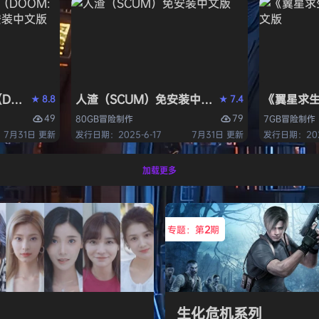
OM: The Dark Ages）免安装中文版
人渣（SCUM）免安装中文版
《翼星求生
8.8
7.4
★
★
49
79
80GB
冒险
制作
7GB
冒险
制作
7月31日 更新
发行日期：2025-6-17
7月31日 更新
发行日期：2021
加载更多
专题：第
2
期
生化危机系列