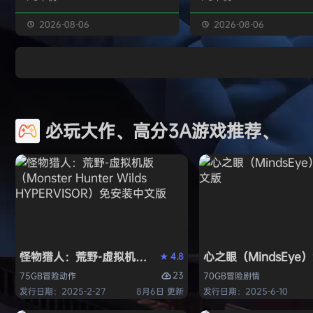
独属于你的强大构筑 装备获取 游戏
虚幻引擎的帮助下，使用已
中的[装备][技能][护身符]主要通过
图形技术和机制以丰富多彩
2026-08-06
2026-08-06
与怪物战斗胜利后随机获得 并可通
现游戏世界。 玩家将看到一
过[打造]、[合成]等系统将装备打造
的世界，令人兴奋的任务，
成[绝世神器]从而战胜更加强大的怪
的情节和谜题。 英雄将面临
物 社交媒体 官方1群：190422729
的战斗和与老板的战斗，无
章节&难度 游戏主要拥有5个章节，
面上还是在地牢里。 你必须
必玩大作、高分3A游戏推荐、
每个大型章节有若干小关卡。 难度
组由命运聚集的五个角色来
可分为：…
伟大的使命-从古老的邪恶中
球！ 一个古老…
怪物猎人：荒野-虚拟机版（Monster Hunter Wilds HY
心之眼（MindsEy
4.8
★
23
75GB
冒险
动作
70GB
冒险
剧情
发行日期：2025-2-27
8月6日 更新
发行日期：2025-6-10