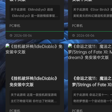
关于此游戏 《MindsEye》战役
关于此游戏 《Star Birds
《MindsEye》是一款剧情叙事驱动
美轮美奂的科幻建造和资源
的惊悚风格单人动作冒险游戏，故事
戏，你将指引遨游太空的鸟
PC单机
PC单机
背景设定在近未来沙漠城市红石城。
群繁盛起来。不论是熟知此
你将扮演雅各布·迪亚兹——一名退
老手玩家，还是只想浅尝神
2026-08-06
2026-08-06
役士兵，因被植入了神秘的神经植入
味的路人过客，星辰群鸟都
体而饱受支离破碎的记忆困扰。在电
的陪伴。什么，你说是因为
影化叙事的战役中，你将执行任务、
你，就立马出乱子？哎呀呀
揭开过往谜团，并直面一场涉及失控
是其中一个原因而已啦。 扫
人工智能、腐败企业与无序军事力量
的小行星，操纵漫游车揭露
的惊天阴谋——这场危机的波及范围
的资源，可能是冰块和金属
《挂机破坏神/IdleDiablo》
《命运之弦11：魔法之
远不止红石城本身。 红石城 红石城
是某些未知之物。建造生产
免安装中文版
梦/Strings of Fate XI
是…
便开采资…
Magic dream》免
关于此游戏 这是一款挂机刷宝游戏
关于此游戏 命运之弦十一：
版
主打万物皆可刷 你付出了时间就必
奇的梦想是一个尝试创造一
然会有所收获 没有最强的装备 只有
想冒险世界的RPG类型的球迷
PC单机
PC单机