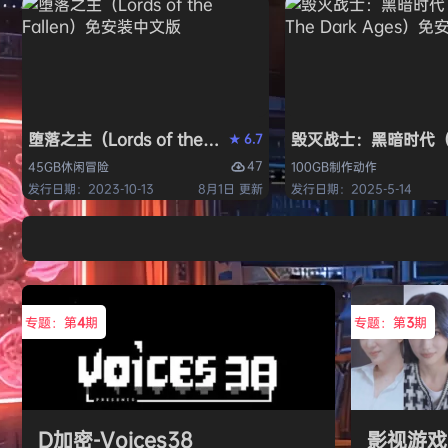
堕落之主（Lords of the Fallen）免安装中文版
毁灭战士：黑暗时代（DO
6.7
★
47
45GB
休闲
冒险
100GB
制作
动作
发行日期：2023-10-13
8月1日 更新
发行日期：2025-5-14
专题：第
4
期
专题：第
3
期
D加密-Voices38
影视游戏