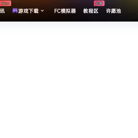
New
必看
讯
游戏下载
FC模拟器
教程区
许愿池