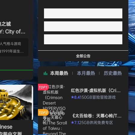
狼之城
 City of
s）免安装中文版
的人气格斗游戏
1991年诞生以
全部公告
年代格斗游戏的热
狼 -MARK OF
本周最热
本月最热
历史最热
』起，时隔26年，
传说 City of
TOP1
终于登场！ ■新实装
红色沙漠-虚拟机版（Crims
on Desert HYPERVISO
系统”！ 新实装
150GB
冒险
冒险游戏
8.4
★
R）免安装中文版
以从战斗开始发动各
武技”、“REV加
TOP2
《太吾绘卷：天幕心帷/The
…
Scroll of Taiwu : Beyond
25GB
休闲
免费专区
7.1
★
The Dom》免安装中文版
nese
》免安装中文版