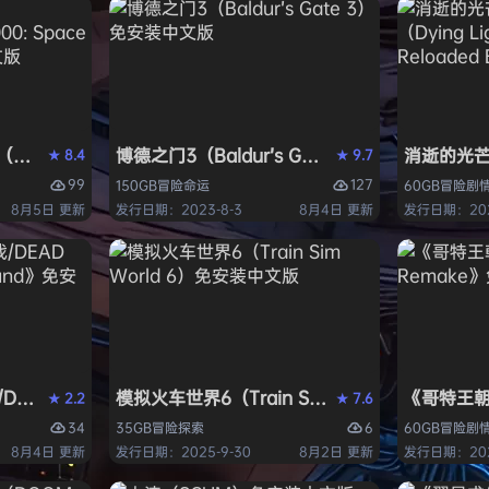
ack Flag Resynced HYPERVISOR》免安装中文版
arhammer 40,000: Space Marine 2）免安装中文版
博德之门3（Baldur’s Gate 3）免安装中文版
消逝的光芒2:
8.4
9.7
★
★
99
127
150GB
冒险
命运
60GB
冒险
剧
8月5日 更新
发行日期：2023-8-3
8月4日 更新
发行日期：202
AD OR ALIVE 6 Last Round》免安装中文版
模拟火车世界6（Train Sim World 6）免安装
《哥特王朝：
2.2
7.6
★
★
34
6
35GB
冒险
探索
60GB
冒险
剧
8月4日 更新
发行日期：2025-9-30
8月2日 更新
发行日期：202