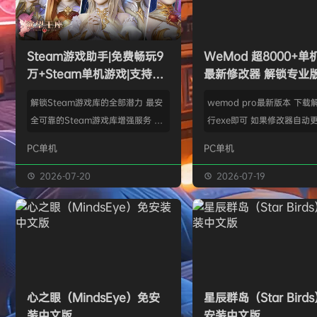
w******g
签到获取
49
点积分
8月4日
欢迎
w******g
加入本站
8月4日
欢迎
Z******U
加入本站
8月4日
Steam游戏助手|免费畅玩9
WeMod 超8000+
欢迎
k******2
加入本站
8月4日
万+Steam单机游戏|支持D
最新修改器 解锁专业
欢迎
C****i
加入本站
8月4日
加密以及育碧D加密授权
欢迎
Q*H
加入本站
14小时前
解锁Steam游戏库的全部潜力 最安
wemod pro最新版本 下载
欢迎
e******i
加入本站
14小时前
全可靠的Steam游戏库增强服务 工
行exe即可 如果修改器自动更
具优点： 不修改任何电脑设置、不
旧修改器目录 resources\ap
PC单机
PC单机
修改任何steam设置、安全可靠、
r 这个文件替换到新版的即可
可入库游戏总数 94000+、无视已
Mod 目前支持超过千款热门
2026-07-20
2026-07-19
下架和锁区游戏、支持大多数游戏联
且每周都会追加游戏列表。
机。 无需为每一款游戏单独付费，
修改器原作者都入驻了，所
只需支付一次工具费用或订阅费，即
内容更新应该也是最全、最
可永久访问工具库内的成千上万款游
千款游戏听起来不多，但其
戏，包括昂贵的3A大作。 极大地降
盖了主流热门游戏【资源名
低了玩游戏的经济门槛，让玩家可以
emod pro【资源版本】：
心之眼（MindsEye）免安
星辰群岛（Star Bird
无压力地尝试各种类型的游戏。操
大…
装中文版
安装中文版
作…