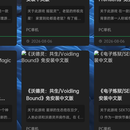
》是一款
关于此游戏 摇鼠灵™，老鼠的终极克
关于此游戏 在一
管理游
星！ 家里到处都是老鼠？有了摇鼠
背景的第一人称城
群，让族
灵™，彻底告别鼠患！全新手段，杀
划、建造并放松身
PC单机
PC单机
类题材的
灭所有不速之客！拿在手上大力摇，
的工匠起步，循序
游太空滋
剩下的交给摇鼠灵™就行了。不用夹
并筑起宏伟建筑。
2026-08-06
2026-08-06
会感激你
子，不会搞得乱糟糟，也不用偷偷摸
产链，打磨物流，
鸟群没了
摸丢死老鼠！ 有了摇鼠灵™，一切尽
的节奏繁荣发展—
，这也只
在掌握！把那只老鼠摇到服从，看着
精巧系统带来的成
描附近
“鼠条”填满。摇得多了，就能慢慢彻
区域——山间隘口
各种隐藏
底解决你的问题了。摇鼠灵™起效
河谷——各自拥有
，也可能
快，用法简单，效果绝佳，让你的烦
令人忍不住截图的
《沃德灵：共生/Voidling
《电子炼狱/SE
设施，以
恼瞬间无影无踪。 为什么选择摇鼠
背景；它会塑造你
:
Bound》免安装中文版
安装中文版
灵™？ 轻松…
目标。发掘古老工
安装中文
一个神
关于此游戏 星球的生态危在旦夕，
关于此游戏 SEKTOR
个新的幻
人类必须和沃德灵并肩作战。在《沃
I》作为一款快节奏
。 在
德灵：共生》中，你将扮演一名太空
戏，融合了硬式科
PC单机
PC单机