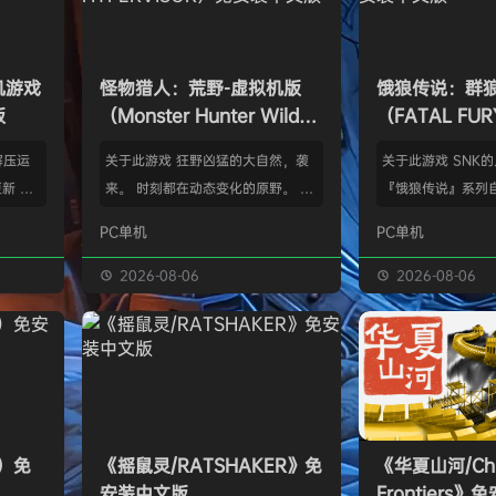
单机游戏
怪物猎人：荒野-虚拟机版
饿狼传说：群
版
（Monster Hunter Wilds
（FATAL FURY:
HYPERVISOR）免安装中文
the Wolve
解压运
关于此游戏 狂野凶猛的大自然，袭
关于此游戏 SNK
版
新 把
来。 时刻都在动态变化的原野。 这
『饿狼传说』系列自
p.asa
是个关于生活在具有两面性的世界中
来一直引领着90
PC单机
PC单机
。 We
的怪物与人们的故事。 你会化为以
潮。从1999年的『饿
游戏，
狩猎强大怪物为生的“猎人”，使用狩
THE WOLVES-
2026-08-06
2026-08-06
由于很多
猎获得的素材打造更强的武器防具，
系列的最新作品『饿狼
以修改器
并逐渐解明这个世界与人们之间的关
the Wolves』
及时的。
联。 进化的狩猎动作，寻求连续不
了加速兴奋的“REV
实已经涵
断的沉浸感，究极的狩猎体验正等待
的“REV系统”可
称】：w
你的到来。 故事 数年前，在公会还
种特殊攻击！“REV
【资源
没有调查过的未踏足领域“封禁之地”
速”，还有S.P.G.区
s）免
《摇鼠灵/RATSHAKER》免
《华夏山河/Chi
的边境上，一名少年“纳塔”获救。
安装中文版
Frontiers
公会根…