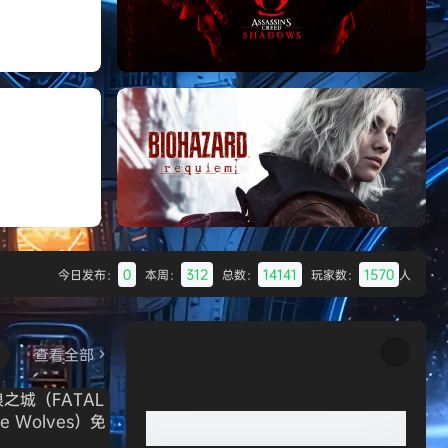
Batman: Legacy of the Dark Knight》
免安装中文版
《刺客信条：影/Assassin’s Creed
Shadows》免安装版，非虚拟机
0
312
14141
1570
今日发布：
本周：
总数：
玩家数：
人
Desert
生化危机9：安魂曲（Resident Evil
Requiem）免安装中文版
查看全部