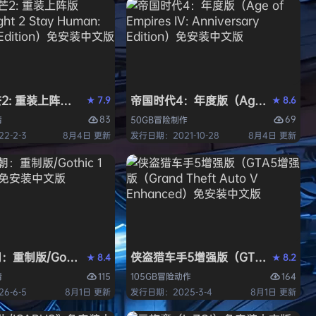
 重装上阵版（Dying Light 2 Stay Human: Reloaded E
帝国时代4：年度版（Age of Empires 
7.9
8.6
★
★
83
69
情
50GB
冒险
制作
2-2-3
8月4日 更新
发行日期：2021-10-28
8月4日 更新
中文版
重制版/Gothic 1 Remake》免安装中文版
侠盗猎车手5增强版（GTA5增强版（Gran
8.4
8.2
★
★
115
164
情
105GB
冒险
动作
6-6-5
8月1日 更新
发行日期：2025-3-4
8月1日 更新