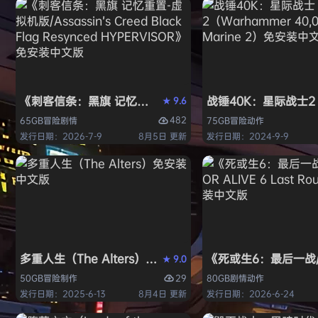
《刺客信条：黑旗 记忆重置-虚拟机版/Assassin’s Creed Bl
战锤40K：星际战士2（W
9.6
★
482
65GB
冒险
剧情
75GB
冒险
动作
发行日期：2026-7-9
8月5日 更新
发行日期：2024-9-9
多重人生（The Alters）免安装中文版
《死或生6：最后一战/DE
9.0
★
29
50GB
冒险
制作
80GB
剧情
动作
发行日期：2025-6-13
8月4日 更新
发行日期：2026-6-24