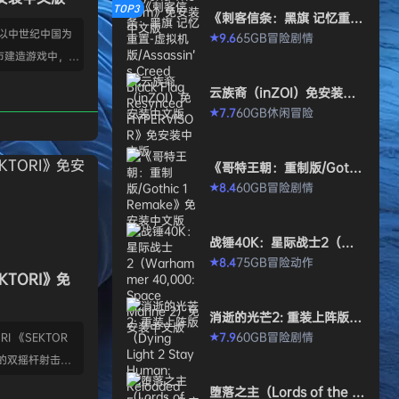
TOP3
《刺客信条：黑旗 记忆重
置-虚拟机版/Assassin’s Cr
款以中世纪中国为
65GB
冒险
剧情
9.6
★
eed Black Flag Resynced
市建造游戏中，规
HYPERVISOR》免安装中文
版
心。你从一名朴实
云族裔（inZOI）免安装中
渐进地规划、生产
文版
60GB
休闲
冒险
7.7
★
管理村民，搭建生
让你的村落以自己
《哥特王朝：重制版/Gothi
—无压力，并享受
c 1 Remake》免安装中文
60GB
冒险
剧情
8.4
★
就感。 探索三大
版
、沙漠平原与肥沃
独特资源、挑战与
战锤40K：星际战士2（Wa
景致。地貌不仅是
rhammer 40,000: Space
75GB
冒险
动作
8.4
★
Marine 2）免安装中文版
KTORI》免
的策略与可达成的
…
消逝的光芒2: 重装上阵版
（Dying Light 2 Stay Hu
60GB
冒险
剧情
7.9
I 《SEKTOR
★
man: Reloaded Edition）
的双摇杆射击游
免安装中文版
技音乐的激烈。谨
堕落之主（Lords of the F