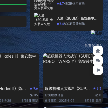
打造强大的构筑，
allen）免安装中文版
45GB
休闲
冒险
6.7
★
场，迎战源源不断
目。这款游戏需要
人渣（SCUM）免安装中文
人肾上腺素飙升，
版
80GB
冒险
制作
7.4
★
撼音乐，可以令你
识状态。 玩法简
耗时较短，大量挑
游戏特色 战役模
查看全部
关卡动态变化，敌
ades II）免安装中文版
超级机器人大战Y（SUPER ROBOT
9.6
8.3
★
★
115
11
17GB
剧情
动画
5-9-25
8月5日 更新
发行日期：2025-8-27
8月5日 更新