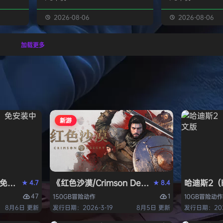
经熟悉的
生物学家，与被称为“沃德灵”的生物
慎选择升级项目，
的方式呈
神经链接。不断孵化、培育、升级、
置身风云变幻的战
2026-08-06
2026-08-06
个开放
进化你的沃德灵伙伴们，与它们一同
地敌人和恢弘的头
一个有趣
对抗寄生疫病，夺回被腐败蹂躏的绿
全神贯注，玩法令
加载更多
与怪物
色星球。 忘掉作为人类的行为直
配合视觉冲击和震
论是在表
觉，这次你将化身沃德灵，与它们神
进入完全不同的意
扮演一
经连接，以第三人称射击作为核心，
洁纯粹，单局游戏
完成一项
充分利用不同沃德灵的射击风格应对
战，重玩度很高。 
拯救地
多变的战场局面，并且在闪避、格
式包含五个世界，
挡、反击等技能的配…
人种…
新游
PERVISOR）免安装中文版
e）免安装中文版
《红色沙漠/Crimson Desert》免安装中文版
哈迪斯2（H
4.7
8.4
★
★
47
1
150GB
冒险
动作
10GB
冒险
动作
8月6日 更新
发行日期：2026-3-19
8月5日 更新
发行日期：202