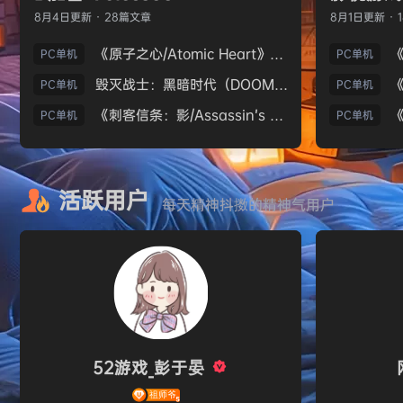
8月4日
更新 · 28篇文章
8月1日
更新 · 
《原子之心/Atomic Heart》免安装中文版
PC单机
PC单机
毁灭战士：黑暗时代（DOOM: The Dark Ages）免安装中文版
PC单机
PC单机
《刺客信条：影/Assassin’s Creed Shadows》免安装版，非虚拟机
PC单机
PC单机
活跃用户
每天精神抖擞的精神气用户
52游戏_彭于晏