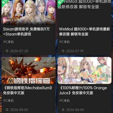
置顶
置顶
中文版
欢迎
y**u
加入本站
7月31日
安装中文
）免安装
版
中文版
旋律
签到获取
20
点积分
7月31日
旋律
签到获取
22
点积分
7月30日
欢迎
m*******n
加入本站
7月30日
欢迎
1******4
加入本站
12小时前
Steam游戏助手_免费畅玩9万
WeMod 超8000+单机游戏最新
+Steam单机游戏
修改器 解锁专业版
l***g
签到获取
28
点积分
15小时前
w******g
签到获取
49
点积分
8月4日
PC单机
PC单机
欢迎
w******g
加入本站
8月4日
2026-07-20
2026-07-19
欢迎
Z******U
加入本站
8月4日
《钢铁指挥官/Mechabellum》
《100%鲜橙汁/100% Orange
免安装中文版
Juice》免安装中文版
PC单机
PC单机
2026-08-05
2026-08-05