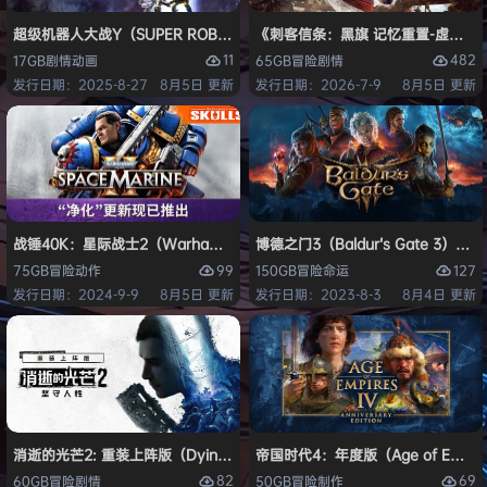
超级机器人大战Y（SUPER ROBOT WARS Y）免安装中文版
《刺客信条：黑旗 记忆重置-虚拟机版/Assas
11
482
17GB
剧情
动画
65GB
冒险
剧情
发行日期：2025-8-27
8月5日 更新
发行日期：2026-7-9
8月5日 更新
战锤40K：星际战士2（Warhammer 40,000: Space Marine 2）免安装
博德之门3（Baldur’s Gate 3）
99
127
75GB
冒险
动作
150GB
冒险
命运
发行日期：2024-9-9
8月5日 更新
发行日期：2023-8-3
8月4日 更新
消逝的光芒2: 重装上阵版（Dying Light 2 Stay Human: Reloaded Ed
帝国时代4：年度版（Age of Empires 
82
69
60GB
冒险
剧情
50GB
冒险
制作