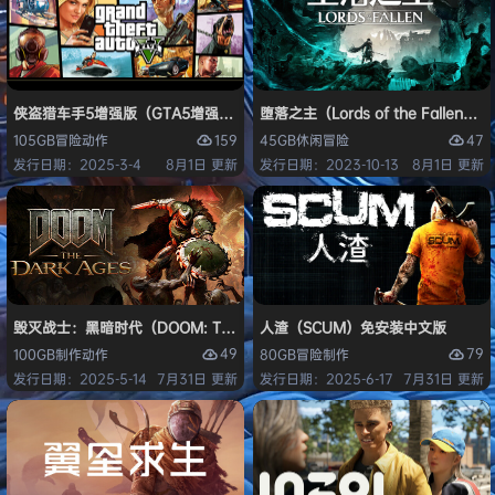
侠盗猎车手5增强版（GTA5增强版（Grand Theft Auto V Enhanced
堕落之主（Lords of the Fallen
159
47
105GB
冒险
动作
45GB
休闲
冒险
发行日期：2025-3-4
8月1日 更新
发行日期：2023-10-13
8月1日 更新
毁灭战士：黑暗时代（DOOM: The Dark Ages）免安装中文版
人渣（SCUM）免安装中文版
49
79
100GB
制作
动作
80GB
冒险
制作
发行日期：2025-5-14
7月31日 更新
发行日期：2025-6-17
7月31日 更新