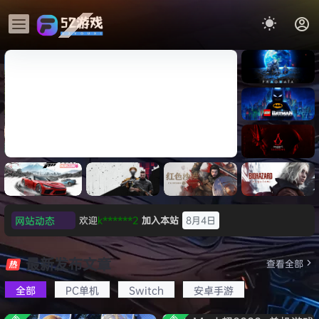
《识质存
在/PRAG
MATA》
《乐高蝙
免安装中
蝠侠：黑
文版
暗骑士之
007 初露锋芒（007 First
《剑星/St
《刺客信
遗/LEGO
网站动态
欢迎
k******2
加入本站
8月4日
Light ）免安装中文版
+修改器
条：
Batman:
影/Assas
欢迎
C****i
加入本站
8月4日
Legacy
极限竞
《原子之
红色沙漠-
生化危机
sin’s
of the
欢迎
2***5
加入本站
8月4日
速：地平
心/Atomi
虚拟机版
9：安魂
最新发布文章
Creed
查看全部
Dark
线
c
（Crimso
曲
欢迎
h*********0
加入本站
8月3日
Shadow
Knight》
6（Forza
Heart》
n Desert
（Reside
s》免安装
全部
PC单机
Switch
安卓手游
欢迎
l*w
加入本站
8月2日
免安装中
Horizon
免安装中
HYPERVI
nt Evil
版，非虚
文版
旋律
签到获取
41
点积分
8月1日
6）免安装
文版
SOR）免
Requiem
拟机