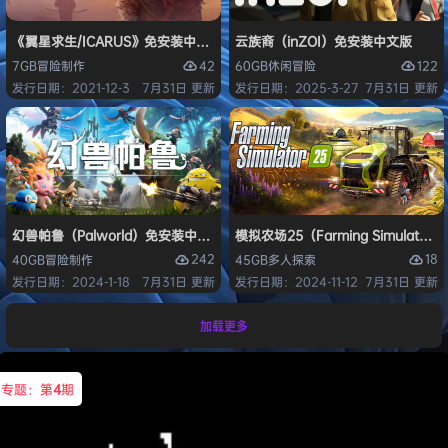
《翼星求生/ICARUS》免安装中文版
云族裔（inZOI）免安装中文版
42
122
7GB
冒险
制作
60GB
休闲
冒险
发行日期：2021-12-3
7月31日 更新
发行日期：2025-3-27
7月31日 更新
幻兽帕鲁（Palworld）免安装中文版
模拟农场25（Farming Simulato
242
18
40GB
冒险
制作
45GB
多人
探索
发行日期：2024-1-18
7月31日 更新
发行日期：2024-11-12
7月31日 更新
加载更多
专题：第
4
期