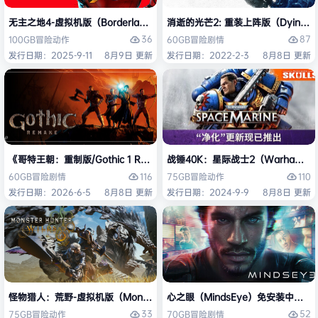
无主之地4-虚拟机版（Borderlands 4 HYPERVISOR）免安装中文版
消逝的光芒2: 重装上阵版（Dying Light
36
87
100GB
冒险
动作
60GB
冒险
剧情
发行日期：2025-9-11
8月9日 更新
发行日期：2022-2-3
8月8日 更新
《哥特王朝：重制版/Gothic 1 Remake》免安装中文版
战锤40K：星际战士2（Warhammer 4
116
110
60GB
冒险
剧情
75GB
冒险
动作
发行日期：2026-6-5
8月8日 更新
发行日期：2024-9-9
8月8日 更新
怪物猎人：荒野-虚拟机版（Monster Hunter Wilds HYPERVISOR）免
心之眼（MindsEye）免安装中文版
33
52
75GB
冒险
动作
70GB
冒险
剧情