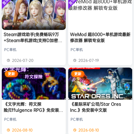
置顶
置顶
中文版
欢迎
我*的
加入本站
8月8日
安装中文
）免安装
版
中文版
欢迎
D****Z
加入本站
8月7日
欢迎
有*酱
加入本站
8月7日
e******i
签到获取
43
点积分
8月7日
欢迎
Q*H
加入本站
8月6日
Steam游戏助手|免费畅玩9万
WeMod 超8000+单机游戏最新
+Steam单机游戏|支持D加密以
修改器 解锁专业版
欢迎
2**0
加入本站
10小时前
及育碧D加密授权
欢迎
m******9
加入本站
15小时前
PC单机
PC单机
欢迎
今***虎
加入本站
17小时前
2026-07-20
2026-07-19
欢迎
豆豆
加入本站
17小时前
更新
更新
《文字光辉：符文探
《星际采矿公司/Star Ores
险/Effulgence RPG》免安装中
Inc.》免安装中文版
文版
PC单机
PC单机
2026-08-10
2026-08-10