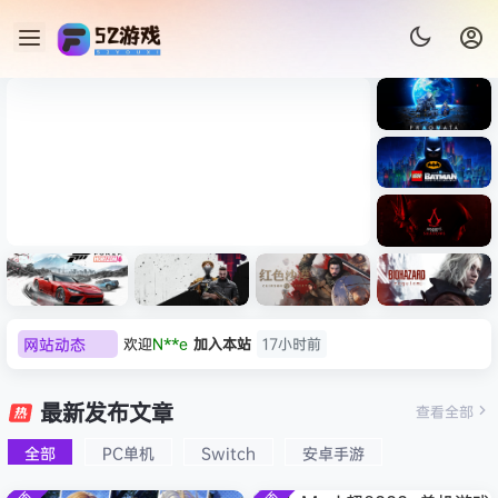
《识质存
在/PRAG
MATA》
《乐高蝙
免安装中
蝠侠：黑
文版
暗骑士之
《刺客信条：黑旗 记忆重置-
007 初露
《刺客信
遗/LEGO
网站动态
欢迎
N**e
加入本站
17小时前
虚拟机版/Assassin’s Creed
Light
条：
Batman:
影/Assas
欢迎
沉*****松
加入本站
8月9日
Legacy
Black Flag Resynced
极限竞
《原子之
红色沙漠-
生化危机
sin’s
of the
欢迎
兔****
加入本站
8月8日
速：地平
心/Atomi
虚拟机版
9：安魂
最新发布文章
Creed
查看全部
HYPERVISOR》免安装中文
Dark
线
c
（Crimso
曲
欢迎
q********6
加入本站
8月8日
Shadow
Knight》
版
6（Forza
Heart》
n Desert
（Reside
s》免安装
全部
PC单机
Switch
安卓手游
大**颠
签到获取
64
点积分
8月8日
免安装中
Horizon
免安装中
HYPERVI
nt Evil
版，非虚
文版
欢迎
大**颠
加入本站
8月8日
6）免安装
文版
SOR）免
Requiem
拟机