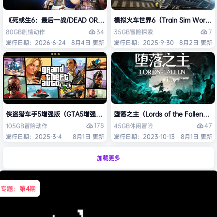
《死或生6：最后一战/DEAD OR ALIVE 6 Last Round》免安装中文版
模拟火车世界6（Train Sim Worl
34
7
80GB
剧情
动作
35GB
冒险
探索
发行日期：2026-6-24
8月4日 更新
发行日期：2025-9-30
8月2日 更新
侠盗猎车手5增强版（GTA5增强版（Grand Theft Auto V Enhanced
堕落之主（Lords of the Fallen
178
47
105GB
冒险
动作
45GB
休闲
冒险
发行日期：2025-3-4
8月1日 更新
发行日期：2023-10-13
8月1日 更新
加载更多
专题：第
4
期