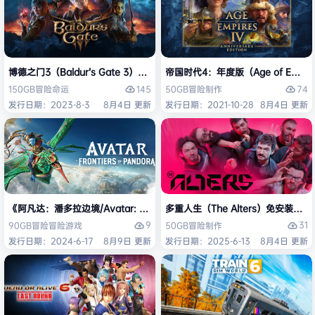
博德之门3（Baldur’s Gate 3）免安装中文版
帝国时代4：年度版（Age of Empires 
145
74
150GB
冒险
命运
50GB
冒险
制作
发行日期：2023-8-3
8月4日 更新
发行日期：2021-10-28
8月4日 更新
《阿凡达：潘多拉边境/Avatar: Frontiers of Pandora》免安装中文版
多重人生（The Alters）免安装中文
9
31
90GB
冒险
冒险游戏
50GB
冒险
制作
发行日期：2024-6-17
8月9日 更新
发行日期：2025-6-13
8月4日 更新