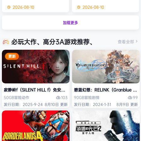
2026-08-10
2026-08-10
加载更多
必玩大作、高分3A游戏推荐、
查看全部
更新
寂静岭f（SILENT HILL f）免安装中文版
碧蓝幻想：RELINK（Granblue Fan
103
99
50GB
冒险
动作
90GB
冒险
剧情
发行日期：2025-9-24
8月10日 更新
发行日期：2024-1-31
8月9日 更新