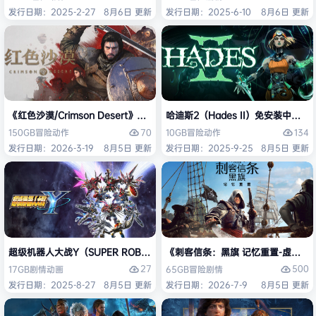
发行日期：2025-2-27
8月6日 更新
发行日期：2025-6-10
8月6日 更新
《红色沙漠/Crimson Desert》免安装中文版
哈迪斯2（Hades II）免安装中文版
70
134
150GB
冒险
动作
10GB
冒险
动作
发行日期：2026-3-19
8月5日 更新
发行日期：2025-9-25
8月5日 更新
超级机器人大战Y（SUPER ROBOT WARS Y）免安装中文版
《刺客信条：黑旗 记忆重置-虚拟机版/Assas
27
500
17GB
剧情
动画
65GB
冒险
剧情
发行日期：2025-8-27
8月5日 更新
发行日期：2026-7-9
8月5日 更新