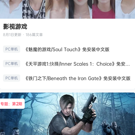
影视游戏
8月1日
更新 · 186篇文章
《魅魔的游戏/Soul Touch》免安装中文版
PC单机
《天平游戏1:抉择/Inner Scales 1：Choice》免安装中文版
PC单机
《铁门之下/Beneath the Iron Gate》免安装中文版
PC单机
专题：第
2
期