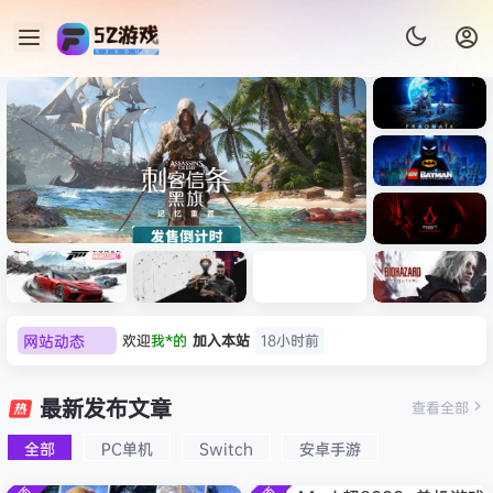
《识质存
在/PRAG
MATA》
《乐高蝙
免安装中
蝠侠：黑
文版
暗骑士之
《刺客信条：黑旗 记忆重置-
007 初露
《刺客信
遗/LEGO
网站动态
欢迎
我*的
加入本站
18小时前
虚拟机版/Assassin’s Creed
Light
条：
Batman:
影/Assas
欢迎
D****Z
加入本站
8月7日
Legacy
Black Flag Resynced
极限竞
《原子之
红色沙漠-
生化危机
sin’s
of the
欢迎
有*酱
加入本站
8月7日
速：地平
心/Atomi
虚拟机版
9：安魂
最新发布文章
Creed
查看全部
HYPERVISOR》免安装中文
Dark
线
c
（Crimso
曲
e******i
签到获取
43
点积分
8月7日
Shadow
Knight》
版
6（Forza
Heart》
n Desert
（Reside
s》免安装
全部
PC单机
Switch
安卓手游
欢迎
Q*H
加入本站
8月6日
免安装中
Horizon
免安装中
HYPERVI
nt Evil
版，非虚
文版
欢迎
e******i
加入本站
8月6日
6）免安装
文版
SOR）免
Requiem
拟机