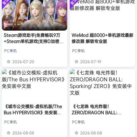
置顶
置顶
中文版
普洱
签到获取
39
点积分
安装中文
8月6日
）免安装
版
中文版
欢迎
普洱
加入本站
8月6日
欢迎
0**3
加入本站
8月6日
欢迎
c***s
加入本站
8月6日
欢迎
V****y
加入本站
8月6日
Steam游戏助手|免费畅玩9万
WeMod 超8000+单机游戏最新
+Steam单机游戏|支持D加密以
修改器 解锁专业版
欢迎
兔****
加入本站
9小时前
及育碧D加密授权
欢迎
q********6
加入本站
12小时前
PC单机
PC单机
大**颠
签到获取
64
点积分
17小时前
2026-07-20
2026-07-19
欢迎
大**颠
加入本站
17小时前
《城市公交模拟-虚拟机版/The
《七龙珠 电光炸裂！
Bus HYPERVISOR》免安装中
ZERO/DRAGON BALL:
文版
Sparking! ZERO》免安装中文
PC单机
PC单机
版
2026-08-08
2026-08-08