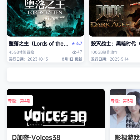
堕落之主（Lords of the Fallen）免安装中文版
毁灭战士：黑暗时代（DO
6.7
★
47
45GB
休闲
冒险
100GB
制作
动作
发行日期：2023-10-13
8月1日 更新
发行日期：2025-5-14
专题：第
4
期
专题：第
3
期
D加密-Voices38
影视游戏