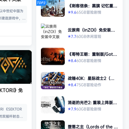
TOP3
《刺客信条：黑旗 记忆重
置-虚拟机版/Assassin’s Cr
款以中世纪中国为
65GB
冒险
剧情
9.6
★
eed Black Flag Resynced
市建造游戏中，规
HYPERVISOR》免安装中文
版
心。你从一名朴实
云族裔（inZOI）免安装中
渐进地规划、生产
文版
60GB
休闲
冒险
7.7
★
管理村民，搭建生
让你的村落以自己
《哥特王朝：重制版/Gothi
—无压力，并享受
c 1 Remake》免安装中文
60GB
冒险
剧情
8.4
★
就感。 探索三大
版
、沙漠平原与肥沃
独特资源、挑战与
战锤40K：星际战士2（Wa
景致。地貌不仅是
rhammer 40,000: Space
75GB
冒险
动作
8.4
★
Marine 2）免安装中文版
KTORI》免
的策略与可达成的
…
消逝的光芒2: 重装上阵版
（Dying Light 2 Stay Hu
60GB
冒险
剧情
7.9
I 《SEKTOR
★
man: Reloaded Edition）
的双摇杆射击游
免安装中文版
技音乐的激烈。谨
堕落之主（Lords of the F