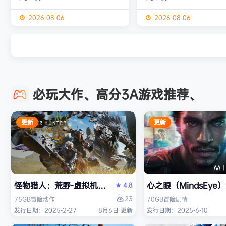
独属于你的强大构筑 装备获取 游戏
虚幻引擎的帮助下，使用已
中的[装备][技能][护身符]主要通过
图形技术和机制以丰富多彩
2026-08-06
2026-08-06
与怪物战斗胜利后随机获得 并可通
现游戏世界。 玩家将看到一
过[打造]、[合成]等系统将装备打造
的世界，令人兴奋的任务，
成[绝世神器]从而战胜更加强大的怪
的情节和谜题。 英雄将面临
物 社交媒体 官方1群：190422729
的战斗和与老板的战斗，无
章节&难度 游戏主要拥有5个章节，
面上还是在地牢里。 你必须
必玩大作、高分3A游戏推荐、
每个大型章节有若干小关卡。 难度
组由命运聚集的五个角色来
可分为：…
伟大的使命-从古老的邪恶中
球！ 一个古老…
更新
更新
怪物猎人：荒野-虚拟机版（Monster Hunter Wilds HY
心之眼（MindsEy
4.8
★
23
75GB
冒险
动作
70GB
冒险
剧情
发行日期：2025-2-27
8月6日 更新
发行日期：2025-6-10