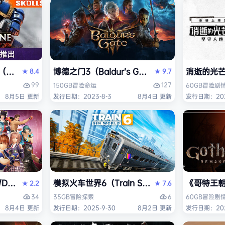
ack Flag Resynced HYPERVISOR》免安装中文版
arhammer 40,000: Space Marine 2）免安装中文版
博德之门3（Baldur’s Gate 3）免安装中文版
消逝的光芒2:
8.4
9.7
★
★
99
127
150GB
冒险
命运
60GB
冒险
剧
8月5日 更新
发行日期：2023-8-3
8月4日 更新
发行日期：202
AD OR ALIVE 6 Last Round》免安装中文版
模拟火车世界6（Train Sim World 6）免安装
《哥特王朝：
2.2
7.6
★
★
34
6
35GB
冒险
探索
60GB
冒险
剧
8月4日 更新
发行日期：2025-9-30
8月2日 更新
发行日期：202