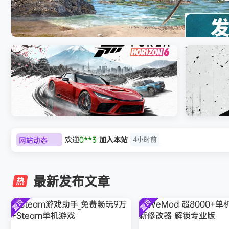
007 初露锋芒（007 First Light ）
网站动态
欢迎
c***s
加入本站
5小时前
极限竞速：地平线6（Forza Horizon 6）免
《原子之心/
欢迎
V****y
加入本站
8小时前
安装中文版
欢迎
j***j
加入本站
8小时前
最新发布文章
欢迎
1******4
加入本站
8月5日
l***g
签到获取
28
点积分
8月5日
置顶
置顶
w******g
签到获取
49
点积分
8月4日
欢迎
w******g
加入本站
8月4日