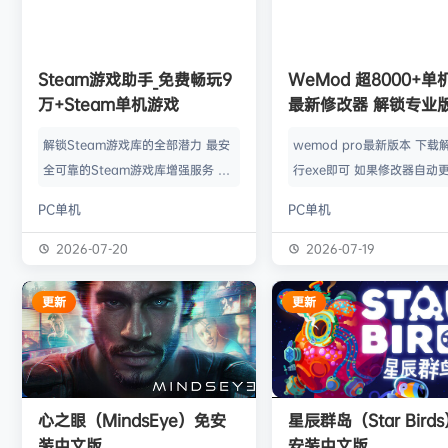
欢迎
Z******U
加入本站
8月4日
欢迎
k******2
加入本站
8月4日
欢迎
C****i
加入本站
8月4日
欢迎
Q*H
加入本站
3小时前
Steam游戏助手_免费畅玩9
WeMod 超8000+
欢迎
e******i
加入本站
3小时前
万+Steam单机游戏
最新修改器 解锁专业
普洱
签到获取
39
点积分
3小时前
解锁Steam游戏库的全部潜力 最安
wemod pro最新版本 下载
欢迎
普洱
加入本站
3小时前
全可靠的Steam游戏库增强服务 工
行exe即可 如果修改器自动更
欢迎
0**3
加入本站
4小时前
具优点： 不修改任何电脑设置、不
旧修改器目录 resources\ap
PC单机
PC单机
修改任何steam设置、安全可靠、
r 这个文件替换到新版的即可
可入库游戏总数 94000+、无视已
Mod 目前支持超过千款热门
2026-07-20
2026-07-19
下架和锁区游戏、支持大多数游戏联
且每周都会追加游戏列表。
机。 无需为每一款游戏单独付费，
修改器原作者都入驻了，所
更新
更新
只需支付一次工具费用或订阅费，即
内容更新应该也是最全、最
可永久访问工具库内的成千上万款游
千款游戏听起来不多，但其
戏，包括昂贵的3A大作。 极大地降
盖了主流热门游戏【资源名
低了玩游戏的经济门槛，让玩家可以
emod pro【资源版本】：
心之眼（MindsEye）免安
星辰群岛（Star Bird
无压力地尝试各种类型的游戏。操
大…
装中文版
安装中文版
作…