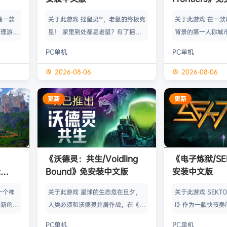
》是一款
关于此游戏 摇鼠灵™，老鼠的终极克
关于此游戏 在一
管理游
星！ 家里到处都是老鼠？有了摇鼠
背景的第一人称城
群，让族
灵™，彻底告别鼠患！全新手段，杀
划、建造并放松身
PC单机
PC单机
类题材的
灭所有不速之客！拿在手上大力摇，
的工匠起步，循序
游太空滋
剩下的交给摇鼠灵™就行了。不用夹
并筑起宏伟建筑。
2026-08-06
2026-08-06
会感激你
子，不会搞得乱糟糟，也不用偷偷摸
产链，打磨物流，
鸟群没了
摸丢死老鼠！ 有了摇鼠灵™，一切尽
的节奏繁荣发展—
更新
更新
，这也只
在掌握！把那只老鼠摇到服从，看着
精巧系统带来的成
描附近
“鼠条”填满。摇得多了，就能慢慢彻
区域——山间隘口
各种隐藏
底解决你的问题了。摇鼠灵™起效
河谷——各自拥有
，也可能
快，用法简单，效果绝佳，让你的烦
令人忍不住截图的
《沃德灵：共生/Voidling
《电子炼狱/SE
设施，以
恼瞬间无影无踪。 为什么选择摇鼠
背景；它会塑造你
:
Bound》免安装中文版
安装中文版
灵™？ 轻松…
目标。发掘古老工
安装中文
一个神
关于此游戏 星球的生态危在旦夕，
关于此游戏 SEKTOR
个新的幻
人类必须和沃德灵并肩作战。在《沃
I》作为一款快节奏
。 在
德灵：共生》中，你将扮演一名太空
戏，融合了硬式科
PC单机
PC单机