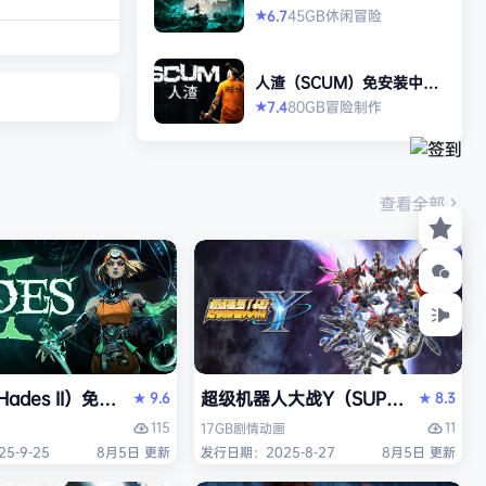
打造强大的构筑，
allen）免安装中文版
45GB
休闲
冒险
6.7
★
场，迎战源源不断
目。这款游戏需要
人渣（SCUM）免安装中文
人肾上腺素飙升，
版
80GB
冒险
制作
7.4
★
撼音乐，可以令你
识状态。 玩法简
耗时较短，大量挑
游戏特色 战役模
查看全部
关卡动态变化，敌
ades II）免安装中文版
超级机器人大战Y（SUPER ROBOT
9.6
8.3
★
★
115
11
17GB
剧情
动画
5-9-25
8月5日 更新
发行日期：2025-8-27
8月5日 更新