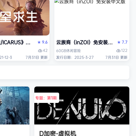
/ICARUS》免安装中文版
云族裔（inZOI）免安装中文版
9.6
7.7
★
★
42
122
60GB
休闲
冒险
-12-3
7月31日 更新
发行日期：2025-3-27
7月31日 更新
专题：第
1
期
D加密-虚拟机