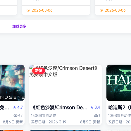
经熟悉的
生物学家，与被称为“沃德灵”的生物
慎选择升级项目，
的方式呈
神经链接。不断孵化、培育、升级、
置身风云变幻的战
2026-08-06
2026-08-06
个开放
进化你的沃德灵伙伴们，与它们一同
地敌人和恢弘的头
一个有趣
对抗寄生疫病，夺回被腐败蹂躏的绿
全神贯注，玩法令
加载更多
与怪物
色星球。 忘掉作为人类的行为直
配合视觉冲击和震
论是在表
觉，这次你将化身沃德灵，与它们神
进入完全不同的意
扮演一
经连接，以第三人称射击作为核心，
洁纯粹，单局游戏
完成一项
充分利用不同沃德灵的射击风格应对
战，重玩度很高。 
拯救地
多变的战场局面，并且在闪避、格
式包含五个世界，
挡、反击等技能的配…
人种…
新游
PERVISOR）免安装中文版
e）免安装中文版
《红色沙漠/Crimson Desert》免安装中文版
哈迪斯2（H
4.7
8.4
★
★
47
1
150GB
冒险
动作
10GB
冒险
动作
8月6日 更新
发行日期：2026-3-19
8月5日 更新
发行日期：202