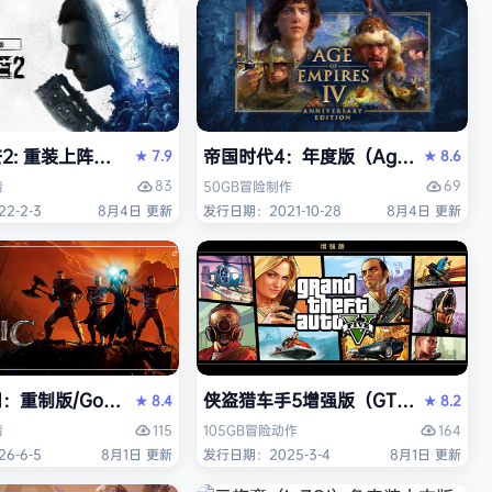
 重装上阵版（Dying Light 2 Stay Human: Reloaded E
帝国时代4：年度版（Age of Empires 
7.9
8.6
★
★
83
69
情
50GB
冒险
制作
2-2-3
8月4日 更新
发行日期：2021-10-28
8月4日 更新
中文版
重制版/Gothic 1 Remake》免安装中文版
侠盗猎车手5增强版（GTA5增强版（Gran
8.4
8.2
★
★
115
164
情
105GB
冒险
动作
6-6-5
8月1日 更新
发行日期：2025-3-4
8月1日 更新