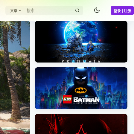
文章
登录 | 注册
《识质存在/PRAGMATA》免安装中文版
《乐高蝙蝠侠：黑暗骑士之遗/LEGO