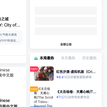
狼之城
 City of
s）免安装中文版
的人气格斗游戏
1991年诞生以
全部公告
年代格斗游戏的热
狼 -MARK OF
本周最热
本月最热
历史最热
』起，时隔26年，
传说 City of
TOP1
终于登场！ ■新实装
红色沙漠-虚拟机版（Crims
on Desert HYPERVISO
系统”！ 新实装
150GB
冒险
冒险游戏
8.4
★
R）免安装中文版
以从战斗开始发动各
武技”、“REV加
TOP2
《太吾绘卷：天幕心帷/The
…
Scroll of Taiwu : Beyond
25GB
休闲
免费专区
7.1
★
The Dom》免安装中文版
nese
》免安装中文版