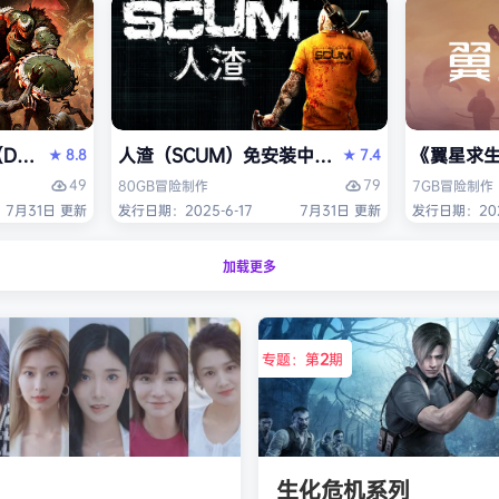
OM: The Dark Ages）免安装中文版
人渣（SCUM）免安装中文版
《翼星求生
8.8
7.4
★
★
49
79
80GB
冒险
制作
7GB
冒险
制作
7月31日 更新
发行日期：2025-6-17
7月31日 更新
发行日期：2021
加载更多
专题：第
2
期
生化危机系列