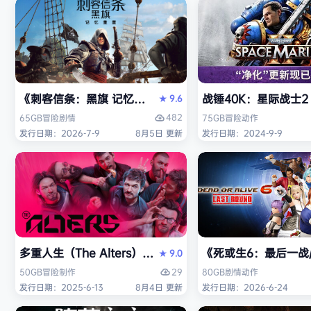
《刺客信条：黑旗 记忆重置-虚拟机版/Assassin’s Creed Bl
战锤40K：星际战士2（W
9.6
★
482
65GB
冒险
剧情
75GB
冒险
动作
发行日期：2026-7-9
8月5日 更新
发行日期：2024-9-9
多重人生（The Alters）免安装中文版
《死或生6：最后一战/DE
9.0
★
29
50GB
冒险
制作
80GB
剧情
动作
发行日期：2025-6-13
8月4日 更新
发行日期：2026-6-24