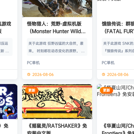
单机游戏
怪物猎人：荒野-虚拟机版
饿狼传说：群
版
（Monster Hunter Wilds
（FATAL FURY:
HYPERVISOR）免安装中文
the Wolve
解压运
关于此游戏 狂野凶猛的大自然，袭
关于此游戏 SNK
版
新 把
来。 时刻都在动态变化的原野。 这
『饿狼传说』系列自
p.asa
是个关于生活在具有两面性的世界中
来一直引领着90
PC单机
PC单机
。 We
的怪物与人们的故事。 你会化为以
潮。从1999年的『饿
游戏，
狩猎强大怪物为生的“猎人”，使用狩
THE WOLVES-
2026-08-06
2026-08-06
由于很多
猎获得的素材打造更强的武器防具，
系列的最新作品『饿狼
以修改器
并逐渐解明这个世界与人们之间的关
the Wolves』
更新
更新
及时的。
联。 进化的狩猎动作，寻求连续不
了加速兴奋的“REV
实已经涵
断的沉浸感，究极的狩猎体验正等待
的“REV系统”可
称】：w
你的到来。 故事 数年前，在公会还
种特殊攻击！“REV
【资源
没有调查过的未踏足领域“封禁之地”
速”，还有S.P.G.区
s）免
《摇鼠灵/RATSHAKER》免
《华夏山河/Chi
的边境上，一名少年“纳塔”获救。
安装中文版
Frontiers
公会根…