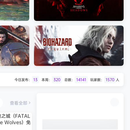
Batman: Legacy of the Dark Knight》
免安装中文版
《剑星/Stellar Blade》本
《刺客信条：影/Assassin’s Creed
Shadows》免安装版，非虚拟机
13
320
14141
1570
今日发布：
本周：
总数：
玩家数：
人
Desert
生化危机9：安魂曲（Resident Evil
Requiem）免安装中文版
查看全部