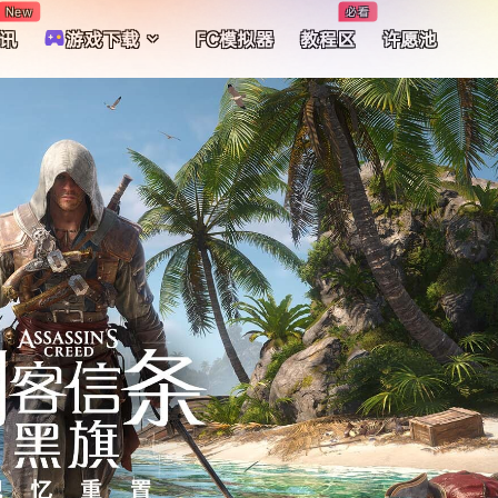
New
必看
讯
游戏下载
FC模拟器
教程区
许愿池