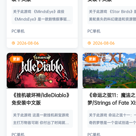
关于此游戏 《MindsEye》战役
关于此游戏 《Star Birds
《MindsEye》是一款剧情叙事驱动
美轮美奂的科幻建造和资源
的惊悚风格单人动作冒险游戏，故事
戏，你将指引遨游太空的鸟
PC单机
PC单机
背景设定在近未来沙漠城市红石城。
群繁盛起来。不论是熟知此
你将扮演雅各布·迪亚兹——一名退
老手玩家，还是只想浅尝神
2026-08-06
2026-08-06
役士兵，因被植入了神秘的神经植入
味的路人过客，星辰群鸟都
体而饱受支离破碎的记忆困扰。在电
的陪伴。什么，你说是因为
更新
更新
影化叙事的战役中，你将执行任务、
你，就立马出乱子？哎呀呀
揭开过往谜团，并直面一场涉及失控
是其中一个原因而已啦。 扫
人工智能、腐败企业与无序军事力量
的小行星，操纵漫游车揭露
的惊天阴谋——这场危机的波及范围
的资源，可能是冰块和金属
《挂机破坏神/IdleDiablo》
《命运之弦11：魔法之
远不止红石城本身。 红石城 红石城
是某些未知之物。建造生产
免安装中文版
梦/Strings of Fate XI
是…
便开采资…
Magic dream》免
关于此游戏 这是一款挂机刷宝游戏
关于此游戏 命运之弦十一：
版
主打万物皆可刷 你付出了时间就必
奇的梦想是一个尝试创造一
然会有所收获 没有最强的装备 只有
想冒险世界的RPG类型的球迷
PC单机
PC单机