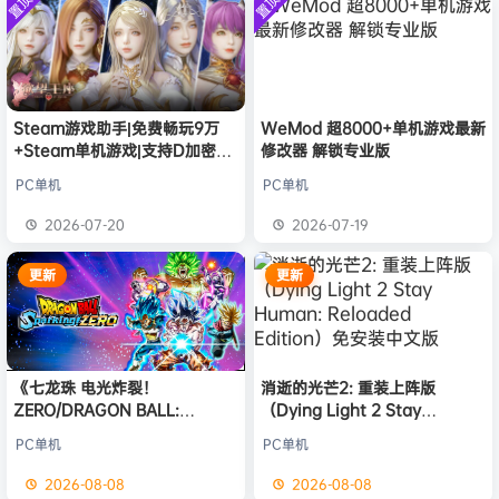
置顶
置顶
中文版
欢迎
Q*H
加入本站
8月6日
安装中文
）免安装
版
中文版
欢迎
e******i
加入本站
8月6日
普洱
签到获取
39
点积分
8月6日
欢迎
普洱
加入本站
8月6日
欢迎
0**3
加入本站
8月6日
Steam游戏助手|免费畅玩9万
WeMod 超8000+单机游戏最新
+Steam单机游戏|支持D加密以
修改器 解锁专业版
欢迎
c***s
加入本站
8月6日
及育碧D加密授权
欢迎
V****y
加入本站
8月6日
PC单机
PC单机
欢迎
兔****
加入本站
1小时前
2026-07-20
2026-07-19
欢迎
q********6
加入本站
4小时前
更新
更新
《七龙珠 电光炸裂！
消逝的光芒2: 重装上阵版
ZERO/DRAGON BALL:
（Dying Light 2 Stay
Sparking! ZERO》免安装中文
Human: Reloaded Edition）
PC单机
PC单机
版
免安装中文版
2026-08-08
2026-08-08