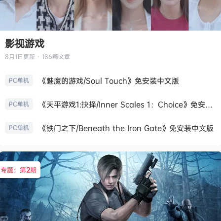
影视游戏
8月1日
更新 · 186篇文章
《魅魔的游戏/Soul Touch》免安装中文版
PC单机
《天平游戏1:抉择/Inner Scales 1：Choice》免安装中文版
PC单机
《铁门之下/Beneath the Iron Gate》免安装中文版
PC单机
专题：第
2
期