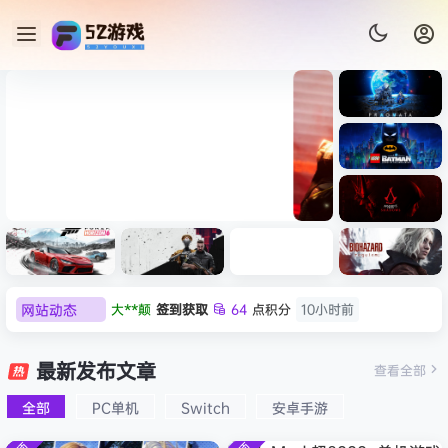
《识质存
在/PRAG
MATA》
《乐高蝙
免安装中
蝠侠：黑
文版
暗骑士之
《剑星/Stellar Blade》本体
《刺客信
遗/LEGO
网站动态
大**颠
签到获取
64
点积分
10小时前
+修改器打包下载 解压即玩
条：
Batman:
影/Assas
欢迎
大**颠
加入本站
10小时前
Legacy
极限竞
《原子之
红色沙漠-
生化危机
sin’s
of the
欢迎
我*的
加入本站
10小时前
速：地平
心/Atomi
虚拟机版
9：安魂
最新发布文章
Creed
查看全部
Dark
线
c
（Crimso
曲
欢迎
D****Z
加入本站
8月7日
Shadow
Knight》
6（Forza
Heart》
n Desert
（Reside
s》免安装
全部
PC单机
Switch
安卓手游
欢迎
有*酱
加入本站
8月7日
免安装中
Horizon
免安装中
HYPERVI
nt Evil
版，非虚
文版
e******i
签到获取
43
点积分
8月7日
6）免安装
文版
SOR）免
Requiem
拟机