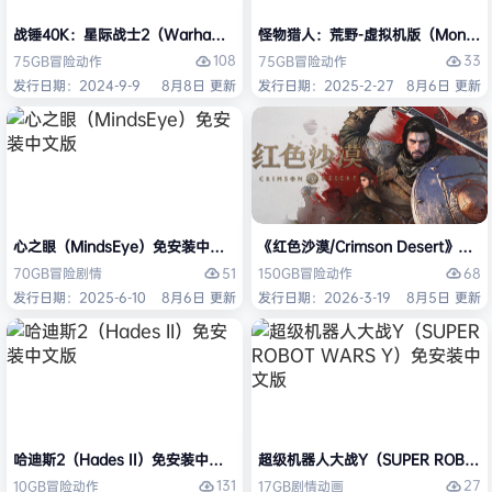
战锤40K：星际战士2（Warhammer 40,000: Space Marine 2）免安装
怪物猎人：荒野-虚拟机版（Monster H
108
33
75GB
冒险
动作
75GB
冒险
动作
发行日期：2024-9-9
8月8日 更新
发行日期：2025-2-27
8月6日 更新
心之眼（MindsEye）免安装中文版
《红色沙漠/Crimson Desert》免
51
68
70GB
冒险
剧情
150GB
冒险
动作
发行日期：2025-6-10
8月6日 更新
发行日期：2026-3-19
8月5日 更新
哈迪斯2（Hades II）免安装中文版
超级机器人大战Y（SUPER ROBOT
131
27
10GB
冒险
动作
17GB
剧情
动画