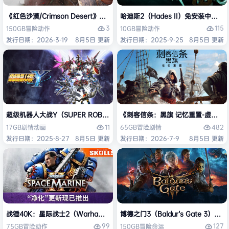
《红色沙漠/Crimson Desert》免安装中文版
哈迪斯2（Hades II）免安装中文版
3
115
150GB
冒险
动作
10GB
冒险
动作
发行日期：2026-3-19
8月5日 更新
发行日期：2025-9-25
8月5日 更新
超级机器人大战Y（SUPER ROBOT WARS Y）免安装中文版
《刺客信条：黑旗 记忆重置-虚拟机版/Assas
11
482
17GB
剧情
动画
65GB
冒险
剧情
发行日期：2025-8-27
8月5日 更新
发行日期：2026-7-9
8月5日 更新
战锤40K：星际战士2（Warhammer 40,000: Space Marine 2）免安装
博德之门3（Baldur’s Gate 3）
99
127
75GB
冒险
动作
150GB
冒险
命运