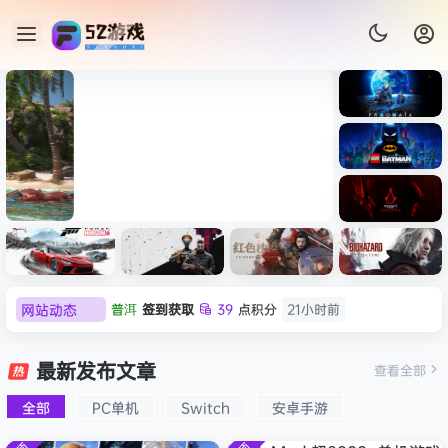
《识质存
在/PRAG
MATA》
《乐高蝙
免安装中
蝠侠：黑
文版
暗骑士之
007 初露锋芒（007 First
《剑星/St
《刺客信
遗/LEGO
网站动态
普洱
签到获取
39
点积分
21小时前
Light ）免安装中文版
+修改器
条：
Batman:
影/Assas
欢迎
普洱
加入本站
21小时前
Legacy
极限竞
《原子之
红色沙漠-
生化危机
sin’s
of the
欢迎
0**3
加入本站
21小时前
速：地平
心/Atomi
虚拟机版
9：安魂
最新发布文章
Creed
查看全部
Dark
线
c
（Crimso
曲
欢迎
c***s
加入本站
23小时前
Shadow
Knight》
6（Forza
Heart》
n Desert
（Reside
s》免安装
全部
PC单机
Switch
安卓手游
欢迎
V****y
加入本站
8月6日
免安装中
Horizon
免安装中
HYPERVI
nt Evil
版，非虚
文版
欢迎
j***j
加入本站
8月6日
6）免安装
文版
SOR）免
Requiem
拟机