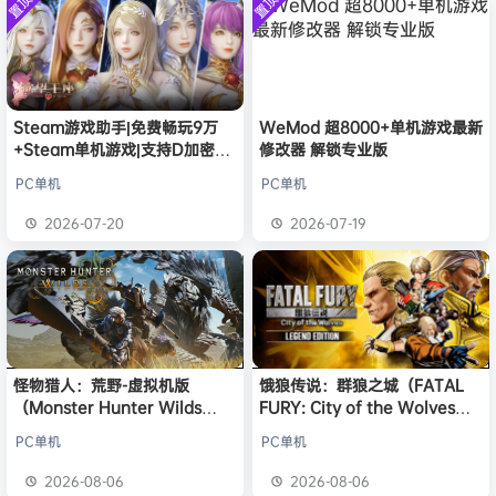
置顶
置顶
中文版
欢迎
1******4
加入本站
安装中文
8月5日
）免安装
版
中文版
l***g
签到获取
28
点积分
8月5日
w******g
签到获取
49
点积分
8月4日
欢迎
w******g
加入本站
8月4日
欢迎
D****Z
加入本站
1小时前
Steam游戏助手|免费畅玩9万
WeMod 超8000+单机游戏最新
+Steam单机游戏|支持D加密以
修改器 解锁专业版
欢迎
有*酱
加入本站
3小时前
及育碧D加密授权
e******i
签到获取
43
点积分
5小时前
PC单机
PC单机
欢迎
Q*H
加入本站
20小时前
2026-07-20
2026-07-19
欢迎
e******i
加入本站
20小时前
怪物猎人：荒野-虚拟机版
饿狼传说：群狼之城（FATAL
（Monster Hunter Wilds
FURY: City of the Wolves）
HYPERVISOR）免安装中文版
免安装中文版
PC单机
PC单机
2026-08-06
2026-08-06