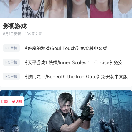
影视游戏
8月1日
更新 · 186篇文章
《魅魔的游戏/Soul Touch》免安装中文版
PC单机
《天平游戏1:抉择/Inner Scales 1：Choice》免安装中文版
PC单机
《铁门之下/Beneath the Iron Gate》免安装中文版
PC单机
专题：第
2
期