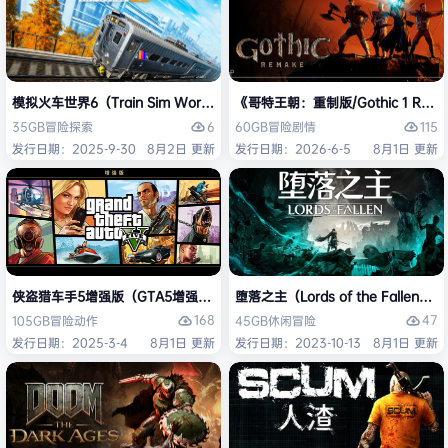
模拟火车世界6（Train Sim World 6）免安装中文版
《哥特王朝：重制版/Gothic 1 Re
6
115
35GB
冒险
探索
60GB
冒险
剧情
发行日期：2025-9-30
8月2日 更新
发行日期：2026-6-5
8月1日 更新
侠盗猎车手5增强版（GTA5增强版（Grand Theft Auto V Enhanced
堕落之主（Lords of the Fallen
168
47
105GB
冒险
动作
45GB
休闲
冒险
发行日期：2025-3-4
8月1日 更新
发行日期：2023-10-13
8月1日 更新