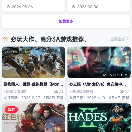
2026-08-06
2026-08-06
加载更多
必玩大作、高分3A游戏推荐、
查看全部
怪物猎人：荒野-虚拟机版（Monster Hunter Wilds HYPERVISOR）免
心之眼（MindsEye）免安装中文版
23
47
75GB
冒险
动作
70GB
冒险
剧情
发行日期：2025-2-27
8月6日 更新
发行日期：2025-6-10
8月6日 更新
新游