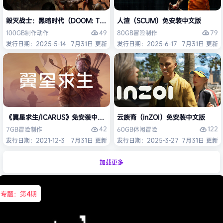
毁灭战士：黑暗时代（DOOM: The Dark Ages）免安装中文版
人渣（SCUM）免安装中文版
49
79
100GB
制作
动作
80GB
冒险
制作
发行日期：2025-5-14
7月31日 更新
发行日期：2025-6-17
7月31日 更新
《翼星求生/ICARUS》免安装中文版
云族裔（inZOI）免安装中文版
42
122
7GB
冒险
制作
60GB
休闲
冒险
发行日期：2021-12-3
7月31日 更新
发行日期：2025-3-27
7月31日 更新
加载更多
专题：第
4
期