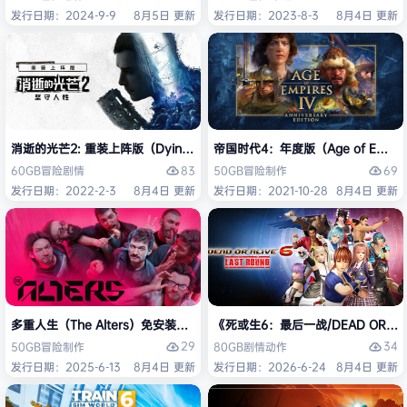
发行日期：2024-9-9
8月5日 更新
发行日期：2023-8-3
8月4日 更新
消逝的光芒2: 重装上阵版（Dying Light 2 Stay Human: Reloaded Ed
帝国时代4：年度版（Age of Empires 
83
69
60GB
冒险
剧情
50GB
冒险
制作
发行日期：2022-2-3
8月4日 更新
发行日期：2021-10-28
8月4日 更新
多重人生（The Alters）免安装中文版
《死或生6：最后一战/DEAD OR ALI
29
34
50GB
冒险
制作
80GB
剧情
动作
发行日期：2025-6-13
8月4日 更新
发行日期：2026-6-24
8月4日 更新