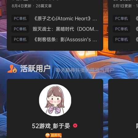
8月4日
更新 · 28篇文章
8月1日
更新 · 
《原子之心/Atomic Heart》免安装中文版
PC单机
PC单机
毁灭战士：黑暗时代（DOOM: The Dark Ages）免安装中文版
PC单机
PC单机
《刺客信条：影/Assassin’s Creed Shadows》免安装版，非虚拟机
PC单机
PC单机
活跃用户
每天精神抖擞的精神气用户
52游戏_彭于晏