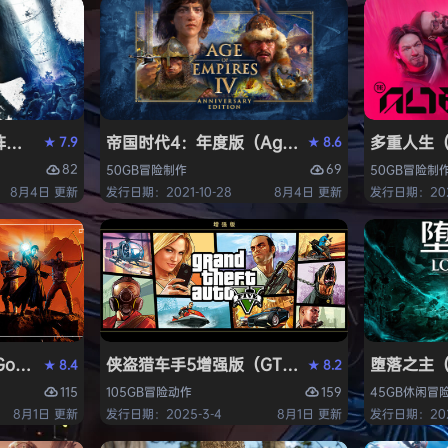
ying Light 2 Stay Human: Reloaded Edition）免
帝国时代4：年度版（Age of Empires IV: Ann
多重人生（T
7.9
8.6
★
★
82
69
50GB
冒险
制作
50GB
冒险
制
8月4日 更新
发行日期：2021-10-28
8月4日 更新
发行日期：2025
thic 1 Remake》免安装中文版
侠盗猎车手5增强版（GTA5增强版（Grand Thef
堕落之主（Lo
8.4
8.2
★
★
115
159
105GB
冒险
动作
45GB
休闲
冒
8月1日 更新
发行日期：2025-3-4
8月1日 更新
发行日期：2023