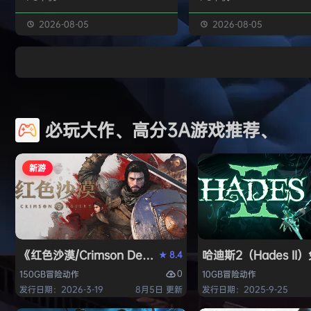
噬梦者。你的拾荒悍匪小队将深入这
这款游戏包含大量全新的开
个由‘美国梦’沦为‘美国噩梦’的另类1
此外还有职业模式能够为您
2026-08-05
2026-08-05
900年代旧城，夺回曾经繁荣却已破
著名职业车手的那种高风险
败的小镇。对那些足够勇敢的人来
体验。现在就来成就你自己
说，如今的机遇…简直是超凡脱俗！
车传奇！ 展现自己的时候到了
战术射击 + 近战斩击 战术战斗的全
戏视频 游戏截图 包含DLC • M
新进化现已来临：通过连击技巧射击
ATV Legends - Customiza
必玩大作、高分3A游戏推荐、
敌人，克服恐惧感；冲入敌阵，通过
Pack • MX vs …
冲撞、反击、连招组合重新掌控战
局！…
新游
《红色沙漠/Crimson Desert》免安装中文版
哈迪斯2（Hades I
8.4
★
0
150GB
冒险
动作
10GB
冒险
动作
发行日期：2026-3-19
8月5日 更新
发行日期：2025-9-25