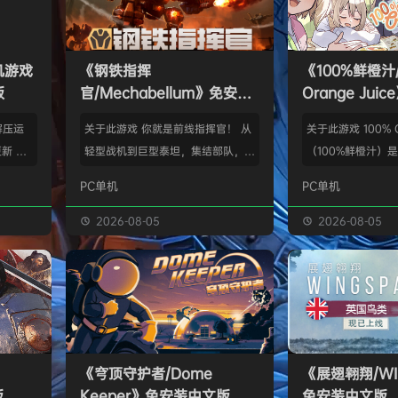
单机游戏
《钢铁指挥
《100%鲜橙汁/
版
官/Mechabellum》免安装
Orange Ju
中文版
版
解压运
关于此游戏 你就是前线指挥官！ 从
关于此游戏 100% Or
新 把
轻型战机到巨型泰坦，集结部队，铸
（100%鲜橙汁）
p.asa
成一支无坚不摧的钢铁劲旅。定制单
明星登场的桌面游戏。
PC单机
PC单机
。 We
位，研发科技，挥师破阵，所向披
Red Barrel（
游戏，
靡。 将军以智取胜。谨慎洞察战
hooting（QP追
2026-08-05
2026-08-05
由于很多
场，精准料敌先机，从容随机应变，
旋战姬）、Sora
以修改器
计谋决胜千里！胜负在智，无关手
作品里的角色，以
及时的。
速。 打造你独有的策略体系！ 在军
新角色们，一起以
实已经涵
工厂中定制单位，在战斗中升级以反
子对战吧！ 小狗
称】：w
制敌军。将狙击机甲改造为横扫集群
空中飞翔交汇的世
【资源
的收割机器，或为重型坦克加装致命
里，诞生了一小片
《穹顶守护者/Dome
《展翅翱翔/WI
的自爆模组。用你独创的战法战胜强
初…
版
Keeper》免安装中文版
免安装中文版
敌！ 从休闲娱乐到…