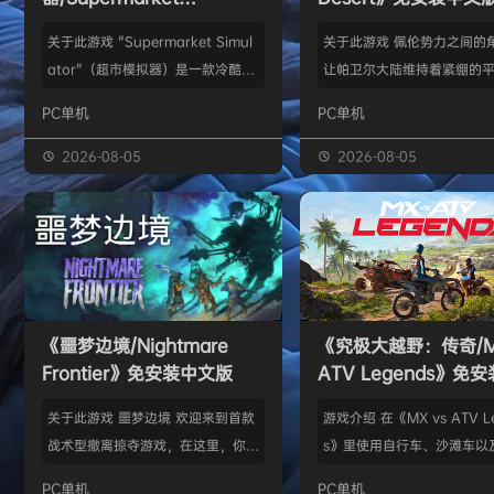
Simulator》免安装中文版
关于此游戏 "Supermarket Simul
关于此游戏 佩伦势力之间的
ator"（超市模拟器）是一款冷酷的
让帕卫尔大陆维持着紧绷的
第一人称模拟游戏，在这里，经营超
在这里，灰鬃的克里夫与可
PC单机
PC单机
市的每个细节都栩栩如生。 设计您
们一同生活。 然而，在某个
的商店，优化效率和美观。确定产品
冷的夜晚，觊觎灰鬃的宿敌
2026-08-05
2026-08-05
陈列位置，管理过道，确保为顾客提
了大规模突袭。 灰鬃成员在
供流畅的购物体验。 使用游戏中的
或丧命，或被迫流散到大陆
电脑订购存货。使用游戏中的电脑订
失去如家人般同伴的克里夫
购存货。拆开货物包装，在储藏室中
重新集结幸存的灰鬃们，重
整理货物，并将其放置在货架、冰箱
坚定决心迈出脚步。 在这段
和冰柜上。 收银员 扫描商品、收取
中，他将遇见新的同盟、新
《噩梦边境/Nightmare
《究极大越野：传奇/MX
现金和…
以及身份不明的势力， 并为
Frontier》免安装中文版
ATV Legends》免
些企图撼动大陆秩序…
版
关于此游戏 噩梦边境 欢迎来到首款
游戏介绍 在《MX vs ATV L
战术型撤离掠夺游戏，在这里，你将
s》里使用自行车、沙滩车以
以勇气与领导力对抗实体化的恐惧：
形越野车进行比赛，并获得
PC单机
PC单机