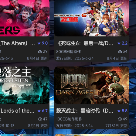
安装中文版
iversary Edition）免安装中文版
he Alters）免安装中文版
《死或生6：最后一战/DEAD OR ALI
9.0
2.2
★
★
29
34
作
80GB
剧情
动作
-6-13
8月4日 更新
发行日期：2026-6-24
8月4日 更新
t Auto V Enhanced）免安装中文版
rds of the Fallen）免安装中文版
毁灭战士：黑暗时代（DOOM: The D
6.7
8.8
★
★
47
49
险
100GB
制作
动作
-10-13
8月1日 更新
发行日期：2025-5-14
7月31日 更新