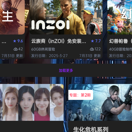
S》免安装中文版
云族裔（inZOI）免安装中文版
幻兽帕鲁（P
9.6
7.7
★
★
42
122
60GB
休闲
冒险
40GB
冒险
制
7月31日 更新
发行日期：2025-3-27
7月31日 更新
发行日期：2024
加载更多
专题：第
2
期
生化危机系列