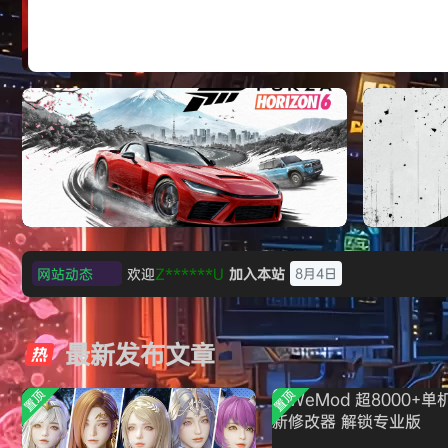
《刺客信条：黑旗 记忆重置-虚拟机版/Assassin’
HYPERVISOR》免安装中文版
欢迎
Z******U
加入本站
8月4日
网站动态
欢迎
k******2
加入本站
8月4日
极限竞速：地平线6（Forza Horizon 6）免
《原子之心/
安装中文版
欢迎
C****i
加入本站
8月4日
最新发布文章
欢迎
2***5
加入本站
8月4日
欢迎
h*********0
加入本站
8月3日
置顶
置顶
欢迎
l*w
加入本站
8月2日
旋律
签到获取
41
点积分
8月1日
欢迎
y**u
加入本站
7月31日