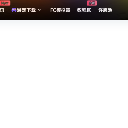
New
必看
讯
游戏下载
FC模拟器
教程区
许愿池