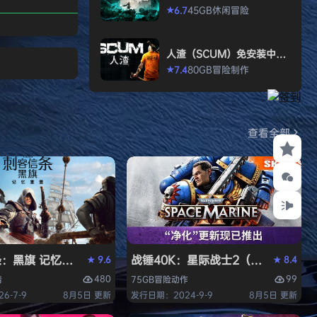
ia或者文明系列) 您
allen）免安装中文版
45GB
休闲
冒险
6.7
★
与幻想乡少女们逐
制对局中，您需要
人渣（SCUM）免安装中文
土、建设城市，筹
版
80GB
冒险
制作
7.4
★
。 对于其他幻想
，您或选择结盟、
您终将击败所有对
。 游戏特色 快
查看全部
别冗长…
Y）免安装中文版
旗 记忆重置-虚拟机版/Assassin’s Creed Black Flag R
战锤40K：星际战士2（Warhammer 4
9.6
8.4
★
★
480
99
情
75GB
冒险
动作
6-7-9
8月5日 更新
发行日期：2024-9-9
8月5日 更新