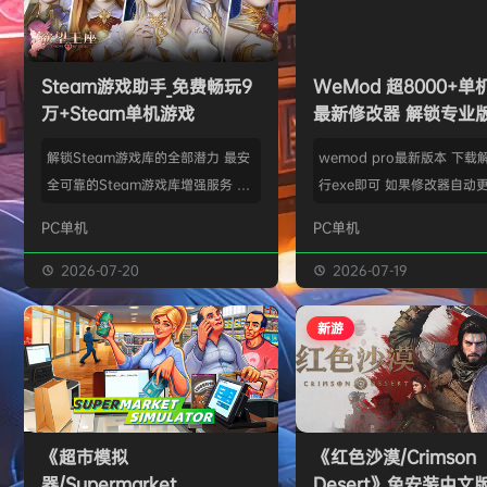
旋律
签到获取
20
点积分
7月31日
旋律
签到获取
22
点积分
7月30日
欢迎
m*******n
加入本站
7月30日
Steam游戏助手_免费畅玩9
WeMod 超8000+
欢迎
1******4
加入本站
8小时前
万+Steam单机游戏
最新修改器 解锁专业
l***g
签到获取
28
点积分
12小时前
解锁Steam游戏库的全部潜力 最安
wemod pro最新版本 下载
w******g
签到获取
49
点积分
8月4日
全可靠的Steam游戏库增强服务 工
行exe即可 如果修改器自动更
欢迎
w******g
加入本站
8月4日
具优点： 不修改任何电脑设置、不
旧修改器目录 resources\ap
PC单机
PC单机
修改任何steam设置、安全可靠、
r 这个文件替换到新版的即可
可入库游戏总数 94000+、无视已
Mod 目前支持超过千款热门
2026-07-20
2026-07-19
下架和锁区游戏、支持大多数游戏联
且每周都会追加游戏列表。
机。 无需为每一款游戏单独付费，
修改器原作者都入驻了，所
新游
只需支付一次工具费用或订阅费，即
内容更新应该也是最全、最
可永久访问工具库内的成千上万款游
千款游戏听起来不多，但其
戏，包括昂贵的3A大作。 极大地降
盖了主流热门游戏【资源名
低了玩游戏的经济门槛，让玩家可以
emod pro【资源版本】：
《超市模拟
《红色沙漠/Crimson
无压力地尝试各种类型的游戏。操
大…
器/Supermarket
Desert》免安装中文
作…