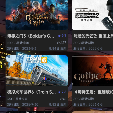
博德之门3（Baldur’s Gate 3）免安装中文版
消逝的光芒2: 重装上阵版（D
9.7
★
127
150GB
冒险
命运
60GB
冒险
剧情
发行日期：2023-8-3
8月4日 更新
发行日期：2022-2-3
模拟火车世界6（Train Sim World 6）免安装中文版
《哥特王朝：重制版/Go
7.6
★
6
35GB
冒险
探索
60GB
冒险
剧情
发行日期：2025-9-30
8月2日 更新
发行日期：2026-6-5