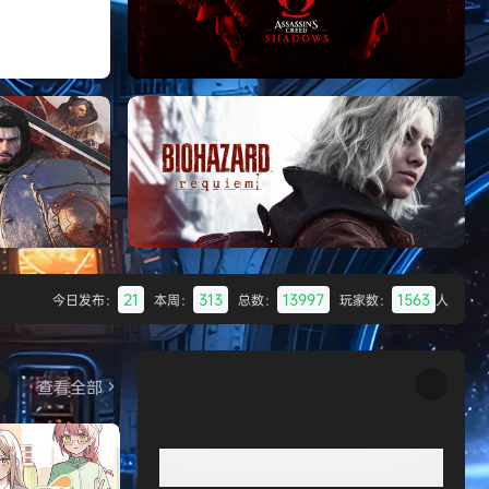
Batman: Legacy of the Dark Knight》
免安装中文版
007 初露锋芒（007 First Li
《刺客信条：影/Assassin’s Creed
Shadows》免安装版，非虚拟机
21
313
13997
1563
今日发布：
本周：
总数：
玩家数：
人
Desert
生化危机9：安魂曲（Resident Evil
Requiem）免安装中文版
查看全部