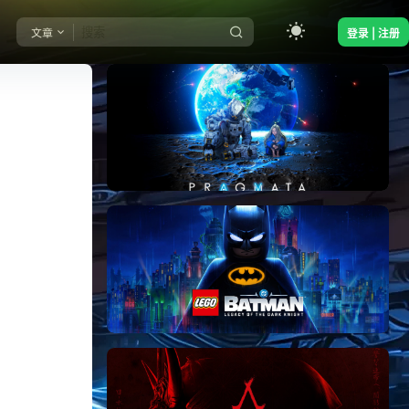
文章
登录 | 注册
《识质存在/PRAGMATA》免安装中文版
《乐高蝙蝠侠：黑暗骑士之遗/LEGO