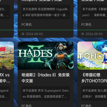
角力，
关于此游戏 在这款独特的 roguelik
关于此游戏 《展翅
平衡。
e 采矿动作游戏中抵御一波又一波外
pan）：清新有趣
靠的同伴
星怪物的攻击。利用攻击的间隔时间
主题策略桌游，一
PC单机
PC单机
深沉寒
朝地下深挖，寻找珍贵的资源和遗
类百科，适合1-5
黑熊发动
物，将它们运回穹顶来解锁强力的升
交流QQ群：9042
2026-08-05
2026-08-05
死斗后
级和有用的新配件。 不过源源不断
翔》（Wingspa
各地。
的怪物大军很快就会卷土重来——是
版改编，曾荣获20
，将带着
冒险再往深处挖一点？还是立刻返回
面游戏奖，权威桌游
建势力的
准备应对即将到来的攻击？选择权掌
类桌游位列世界第
旅途
握在你手中，不过动作一定要快！
鸟类发烧友——研
的威胁，
利用你的钻头和守护者装备快速挖掘
家、鸟类学家和收
 vs
哈迪斯2（Hades II）免安装
《帝国幻想
对抗那
隧道，探索穹顶下方的世界。每局游
在寻觅并试图吸引
安装中文
中文版
乡/TOHOTO
戏都拥…
文版
egend
关于此游戏 作为 Supergiant Gam
关于此游戏 加入
及全地
es 的首款续作，这款游戏汲取了前
幻想乡！ 游戏概览
胜利吧！
作神话级类 rogue 地城探索游戏的
闲的东方project
PC单机
PC单机