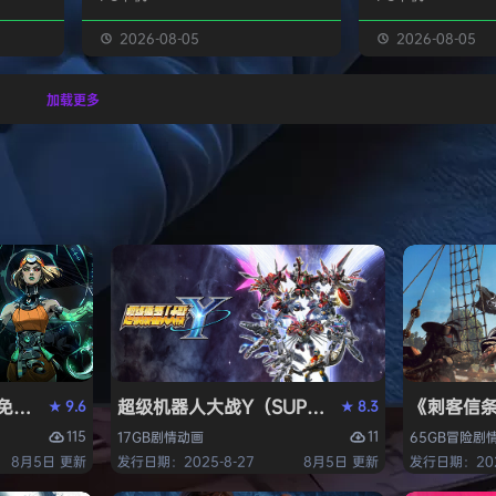
放地形，
精髓，扎根于希腊神话中的冥界和关
(类似于Polytop
提供符合
于巫术的传说，注定会为你带来酣畅
将领导一个帝国，
2026-08-05
2026-08-05
高回报的
淋漓、无穷无尽的全新体验。 在冥
鹿天下。 在回合
的越野赛
界之外奋勇战斗 作为冥界王女，你
探索迷雾、扩张领
加载更多
！ 游
将探索更为宏大深邃的神话世界，在
备军队，征伐敌人
X vs
奥林匹斯众神的鼎力相助下与时间泰
乡少女领导的帝国
tion
坦抗衡。随着你的每一次失利、每一
或选择背叛——但
次成功，这个扣人心弦的故事也将逐
手，制霸整个幻想乡
渐展开…… 驾驭巫术与黑暗…
节奏的4X体验：告
I）免安装中文版
超级机器人大战Y（SUPER ROBOT WARS 
《刺客信条：黑
9.6
8.3
★
★
115
11
17GB
剧情
动画
65GB
冒险
剧
8月5日 更新
发行日期：2025-8-27
8月5日 更新
发行日期：202