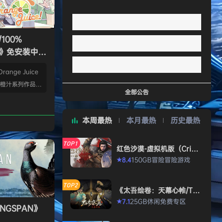
100%
ice》免安装中文
ange Juice
是橙汁系列作品全
全部公告
与来自Flying
飞天红酒桶）、QP S
本周最热
本月最热
历史最热
击）、Suguri（疾
（空旋战姬）各个
TOP1
及在本作中出现的
红色沙漠-虚拟机版（Crims
on Desert HYPERVISO
获胜为目标使用骰
150GB
冒险
冒险游戏
8.4
★
R）免安装中文版
、人类与机械在天
界。在这个世界
TOP2
《太吾绘卷：天幕心帷/The
漆黑的暗影。最
Scroll of Taiwu : Beyond
25GB
休闲
免费专区
7.1
★
The Dom》免安装中文版
NGSPAN》