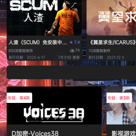
人渣（SCUM）免安装中文版
《翼星求生/ICARU
7.4
★
79
80GB
冒险
制作
7GB
冒险
制作
发行日期：2025-6-17
7月31日 更新
发行日期：2021-12-3
专题：第
4
期
专题：第
3
期
D加密-Voices38
影视游戏