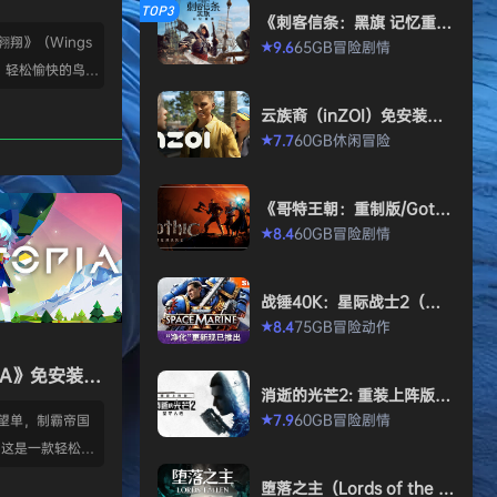
TOP3
《刺客信条：黑旗 记忆重
置-虚拟机版/Assassin’s Cr
翱翔》（Wings
65GB
冒险
剧情
9.6
★
eed Black Flag Resynced
，轻松愉快的鸟类
HYPERVISOR》免安装中文
版
部鲜活的交互式鸟
云族裔（inZOI）免安装中
名玩家游玩。 玩家
文版
60GB
休闲
冒险
7.7
★
65419 《展翅翱
n）官方授权电子
《哥特王朝：重制版/Gothi
19年德国年度桌
c 1 Remake》免安装中文
60GB
冒险
剧情
8.4
★
网站BBG家庭
版
一。 你们是一群
究员、鸟类观察
战锤40K：星际战士2（Wa
藏家——你们一直
rhammer 40,000: Space
75GB
冒险
动作
8.4
★
Marine 2）免安装中文版
那些最美丽…
PIA》免安装中
消逝的光芒2: 重装上阵版
（Dying Light 2 Stay Hu
60GB
冒险
剧情
7.9
愿望单，制霸帝国
★
man: Reloaded Edition）
 这是一款轻松休
免安装中文版
×4X战争策略游戏
堕落之主（Lords of the F