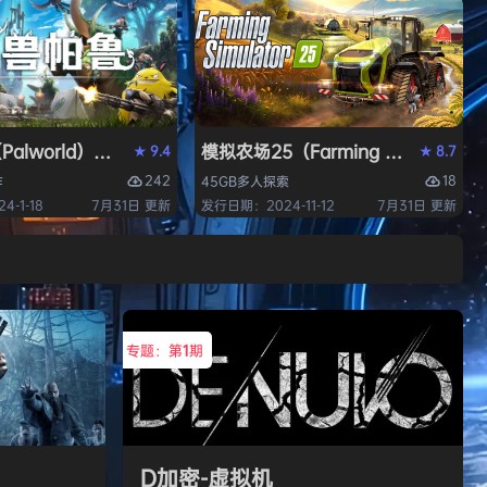
alworld）免安装中文版
模拟农场25（Farming Simulato
9.4
8.7
★
★
242
18
作
45GB
多人
探索
-1-18
7月31日 更新
发行日期：2024-11-12
7月31日 更新
专题：第
1
期
D加密-虚拟机