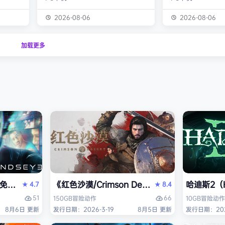
经熟悉的
生物学家，与被称为“沃德灵”的生物
慎选择升级项目，
的方式呈
神经链接。不断孵化、培育、升级、
置身风云变幻的战
2026-08-06
2026-08-06
个开放
进化你的沃德灵伙伴们，与它们一同
地敌人和恢弘的头
一个有趣
对抗寄生疫病，夺回被腐败蹂躏的绿
全神贯注，玩法令
加载更多
与怪物
色星球。 忘掉作为人类的行为直
配合视觉冲击和震
论是在表
觉，这次你将化身沃德灵，与它们神
进入完全不同的意
扮演一
经连接，以第三人称射击作为核心，
洁纯粹，单局游戏
完成一项
充分利用不同沃德灵的射击风格应对
战，重玩度很高。 
拯救地
多变的战场局面，并且在闪避、格
式包含五个世界，
挡、反击等技能的配…
人种…
PERVISOR）免安装中文版
e）免安装中文版
《红色沙漠/Crimson Desert》免安装中文版
哈迪斯2（H
4.7
8.4
★
★
51
66
150GB
冒险
动作
10GB
冒险
动作
8月6日 更新
发行日期：2026-3-19
8月5日 更新
发行日期：202