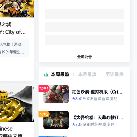
狼之城
 City of
s）免安装中文版
的人气格斗游戏
1991年诞生以
全部公告
年代格斗游戏的热
狼 -MARK OF
本周最热
本月最热
历史最热
』起，时隔26年，
传说 City of
TOP1
终于登场！ ■新实装
红色沙漠-虚拟机版（Crims
on Desert HYPERVISO
系统”！ 新实装
150GB
冒险
冒险游戏
8.4
★
R）免安装中文版
以从战斗开始发动各
武技”、“REV加
TOP2
《太吾绘卷：天幕心帷/The
…
Scroll of Taiwu : Beyond
25GB
休闲
免费专区
7.1
★
The Dom》免安装中文版
nese
》免安装中文版