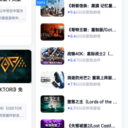
TOP3
《刺客信条：黑旗 记忆重
置-虚拟机版/Assassin’s Cr
款以中世纪中国为
65GB
冒险
剧情
9.6
★
eed Black Flag Resynced
市建造游戏中，规
HYPERVISOR》免安装中文
版
心。你从一名朴实
《哥特王朝：重制版/Gothi
渐进地规划、生产
c 1 Remake》免安装中文
60GB
冒险
剧情
8.4
★
版
管理村民，搭建生
让你的村落以自己
战锤40K：星际战士2（Wa
—无压力，并享受
rhammer 40,000: Space
75GB
冒险
动作
8.4
★
就感。 探索三大
Marine 2）免安装中文版
、沙漠平原与肥沃
独特资源、挑战与
消逝的光芒2: 重装上阵版
景致。地貌不仅是
（Dying Light 2 Stay Hu
60GB
冒险
剧情
7.9
★
man: Reloaded Edition）
KTORI》免
的策略与可达成的
免安装中文版
…
堕落之主（Lords of the F
allen）免安装中文版
45GB
休闲
冒险
6.7
I 《SEKTOR
★
的双摇杆射击游
技音乐的激烈。谨
《失落城堡2/Lost Castle