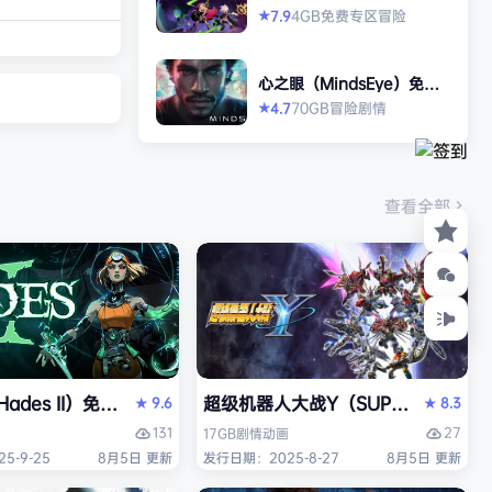
打造强大的构筑，
2》免安装中文版
4GB
免费专区
冒险
7.9
★
场，迎战源源不断
目。这款游戏需要
心之眼（MindsEye）免安
人肾上腺素飙升，
装中文版
70GB
冒险
剧情
4.7
★
撼音乐，可以令你
识状态。 玩法简
耗时较短，大量挑
游戏特色 战役模
查看全部
关卡动态变化，敌
ades II）免安装中文版
超级机器人大战Y（SUPER ROBOT
9.6
8.3
★
★
131
27
17GB
剧情
动画
5-9-25
8月5日 更新
发行日期：2025-8-27
8月5日 更新