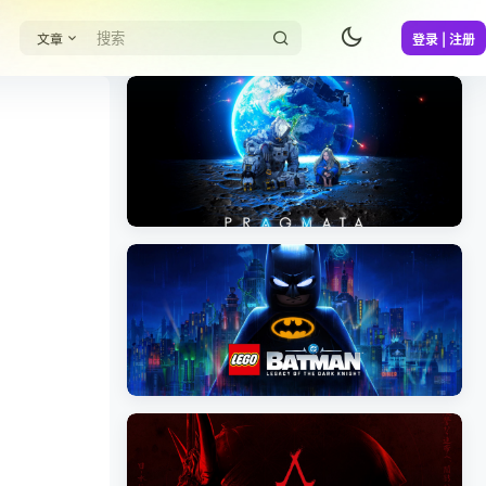
文章
登录 | 注册
《识质存在/PRAGMATA》免安装中文版
《乐高蝙蝠侠：黑暗骑士之遗/LEGO