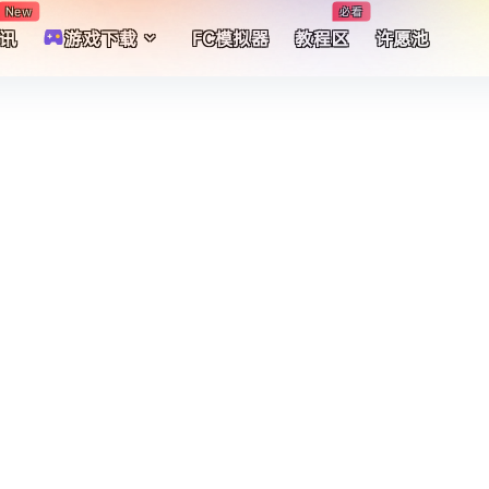
New
必看
讯
游戏下载
FC模拟器
教程区
许愿池