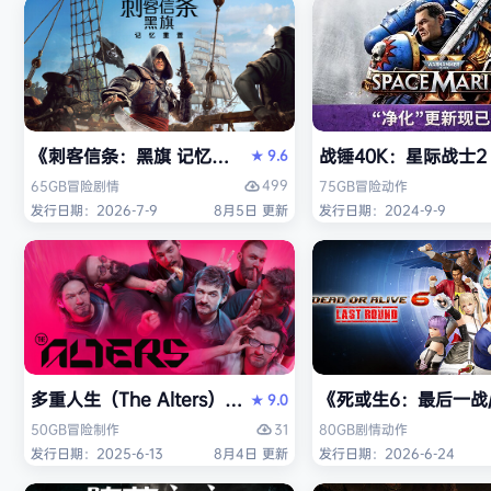
《刺客信条：黑旗 记忆重置-虚拟机版/Assassin’s Creed Bl
战锤40K：星际战士2（W
9.6
★
499
65GB
冒险
剧情
75GB
冒险
动作
发行日期：2026-7-9
8月5日 更新
发行日期：2024-9-9
多重人生（The Alters）免安装中文版
《死或生6：最后一战/DE
9.0
★
31
50GB
冒险
制作
80GB
剧情
动作
发行日期：2025-6-13
8月4日 更新
发行日期：2026-6-24