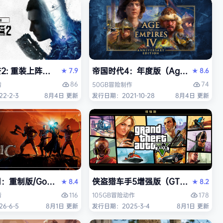
 重装上阵版（Dying Light 2 Stay Human: Reloaded E
帝国时代4：年度版（Age of Empires 
7.9
8.6
★
★
86
74
情
50GB
冒险
制作
2-2-3
8月4日 更新
发行日期：2021-10-28
8月4日 更新
中文版
重制版/Gothic 1 Remake》免安装中文版
侠盗猎车手5增强版（GTA5增强版（Gran
8.4
8.2
★
★
116
178
情
105GB
冒险
动作
6-6-5
8月1日 更新
发行日期：2025-3-4
8月1日 更新