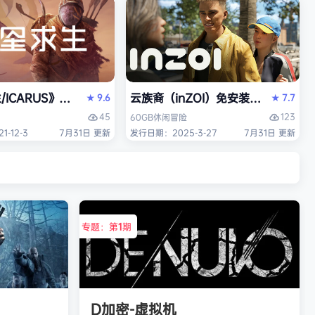
/ICARUS》免安装中文版
云族裔（inZOI）免安装中文版
9.6
7.7
★
★
45
123
60GB
休闲
冒险
-12-3
7月31日 更新
发行日期：2025-3-27
7月31日 更新
专题：第
1
期
D加密-虚拟机