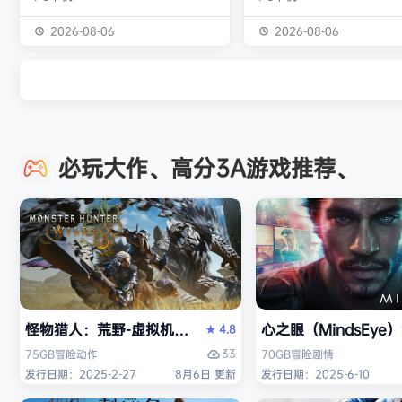
独属于你的强大构筑 装备获取 游戏
虚幻引擎的帮助下，使用已
中的[装备][技能][护身符]主要通过
图形技术和机制以丰富多彩
2026-08-06
2026-08-06
与怪物战斗胜利后随机获得 并可通
现游戏世界。 玩家将看到一
过[打造]、[合成]等系统将装备打造
的世界，令人兴奋的任务，
成[绝世神器]从而战胜更加强大的怪
的情节和谜题。 英雄将面临
物 社交媒体 官方1群：190422729
的战斗和与老板的战斗，无
章节&难度 游戏主要拥有5个章节，
面上还是在地牢里。 你必须
必玩大作、高分3A游戏推荐、
每个大型章节有若干小关卡。 难度
组由命运聚集的五个角色来
可分为：…
伟大的使命-从古老的邪恶中
球！ 一个古老…
怪物猎人：荒野-虚拟机版（Monster Hunter Wilds HY
心之眼（MindsEy
4.8
★
33
75GB
冒险
动作
70GB
冒险
剧情
发行日期：2025-2-27
8月6日 更新
发行日期：2025-6-10