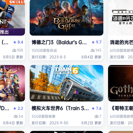
ack Flag Resynced HYPERVISOR》免安装中文版
arhammer 40,000: Space Marine 2）免安装中文版
博德之门3（Baldur’s Gate 3）免安装中文版
消逝的光芒2:
8.4
9.7
★
★
108
145
150GB
冒险
命运
60GB
冒险
剧
8月5日 更新
发行日期：2023-8-3
8月4日 更新
发行日期：202
AD OR ALIVE 6 Last Round》免安装中文版
模拟火车世界6（Train Sim World 6）免安装
《哥特王朝：
2.2
7.6
★
★
34
7
35GB
冒险
探索
60GB
冒险
剧
8月4日 更新
发行日期：2025-9-30
8月2日 更新
发行日期：202