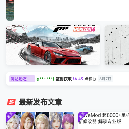
007 初露锋芒（007 First Light ）免
e******i
签到获取
43
点积分
8月7日
网站动态
欢迎
Q*H
加入本站
8月6日
极限竞速：地平线6（Forza Horizon 6）免
《原子之心/
安装中文版
欢迎
e******i
加入本站
8月6日
普洱
签到获取
39
点积分
8月6日
最新发布文章
欢迎
普洱
加入本站
8月6日
欢迎
0**3
加入本站
8月6日
置顶
置顶
欢迎
c***s
加入本站
8月6日
欢迎
V****y
加入本站
8月6日