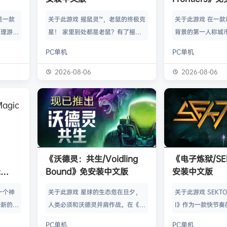
》是一款
关于此游戏 摇鼠灵™，老鼠的终极克
关于此游戏 在一
管理游
星！ 家里到处都是老鼠？有了摇鼠
背景的第一人称城
群，让族
灵™，彻底告别鼠患！全新手段，杀
划、建造并放松身
PC单机
PC单机
类题材的
灭所有不速之客！拿在手上大力摇，
的工匠起步，循序
游太空滋
剩下的交给摇鼠灵™就行了。不用夹
并筑起宏伟建筑。
2026-08-06
2026-08-06
会感激你
子，不会搞得乱糟糟，也不用偷偷摸
产链，打磨物流，
鸟群没了
摸丢死老鼠！ 有了摇鼠灵™，一切尽
的节奏繁荣发展—
，这也只
在掌握！把那只老鼠摇到服从，看着
精巧系统带来的成
描附近
“鼠条”填满。摇得多了，就能慢慢彻
区域——山间隘口
各种隐藏
底解决你的问题了。摇鼠灵™起效
河谷——各自拥有
，也可能
快，用法简单，效果绝佳，让你的烦
令人忍不住截图的
《沃德灵：共生/Voidling
《电子炼狱/SE
设施，以
恼瞬间无影无踪。 为什么选择摇鼠
背景；它会塑造你
:
Bound》免安装中文版
安装中文版
灵™？ 轻松…
目标。发掘古老工
安装中文
一个神
关于此游戏 星球的生态危在旦夕，
关于此游戏 SEKTOR
个新的幻
人类必须和沃德灵并肩作战。在《沃
I》作为一款快节奏
。 在
德灵：共生》中，你将扮演一名太空
戏，融合了硬式科
PC单机
PC单机