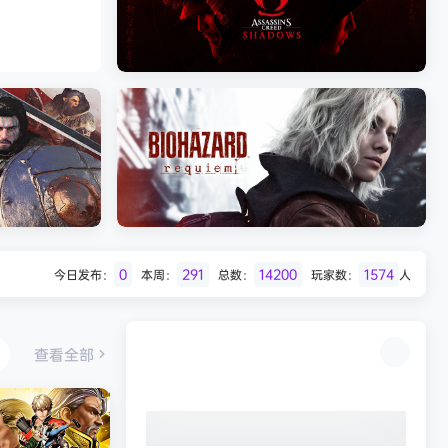
Batman: Legacy of the Dark Knight》
免安装中文版
《剑星/Stellar Blade》本
《刺客信条：影/Assassin’s Creed
Shadows》免安装版，非虚拟机
0
291
14200
1574
今日发布：
本周：
总数：
玩家数：
人
Desert
生化危机9：安魂曲（Resident Evil
Requiem）免安装中文版
查看全部