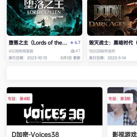
堕落之主（Lords of the Fallen）免安装中文版
毁灭战士：黑暗时代（DO
6.7
★
47
45GB
休闲
冒险
100GB
制作
动作
发行日期：2023-10-13
8月1日 更新
发行日期：2025-5-14
专题：第
4
期
专题：第
3
期
D加密-Voices38
影视游戏