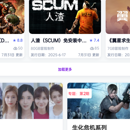
OM: The Dark Ages）免安装中文版
人渣（SCUM）免安装中文版
《翼星求生
8.8
7.4
★
★
50
85
80GB
冒险
制作
7GB
冒险
制作
7月31日 更新
发行日期：2025-6-17
7月31日 更新
发行日期：2021
加载更多
专题：第
2
期
生化危机系列