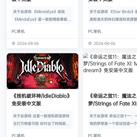
关于此游戏 《MindsEye》战役
关于此游戏 《Star Birds
《MindsEye》是一款剧情叙事驱动
美轮美奂的科幻建造和资源
的惊悚风格单人动作冒险游戏，故事
戏，你将指引遨游太空的鸟
PC单机
PC单机
背景设定在近未来沙漠城市红石城。
群繁盛起来。不论是熟知此
你将扮演雅各布·迪亚兹——一名退
老手玩家，还是只想浅尝神
2026-08-06
2026-08-06
役士兵，因被植入了神秘的神经植入
味的路人过客，星辰群鸟都
体而饱受支离破碎的记忆困扰。在电
的陪伴。什么，你说是因为
影化叙事的战役中，你将执行任务、
你，就立马出乱子？哎呀呀
揭开过往谜团，并直面一场涉及失控
是其中一个原因而已啦。 扫
人工智能、腐败企业与无序军事力量
的小行星，操纵漫游车揭露
的惊天阴谋——这场危机的波及范围
的资源，可能是冰块和金属
《挂机破坏神/IdleDiablo》
《命运之弦11：魔法之
远不止红石城本身。 红石城 红石城
是某些未知之物。建造生产
免安装中文版
梦/Strings of Fate XI
是…
便开采资…
Magic dream》免
关于此游戏 这是一款挂机刷宝游戏
关于此游戏 命运之弦十一：
版
主打万物皆可刷 你付出了时间就必
奇的梦想是一个尝试创造一
然会有所收获 没有最强的装备 只有
想冒险世界的RPG类型的球迷
PC单机
PC单机