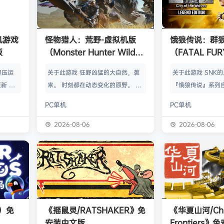
单机游戏
怪物猎人：荒野-虚拟机版
饿狼传说：群
版
（Monster Hunter Wilds
（FATAL FURY:
HYPERVISOR）免安装中文
the Wolve
解压运
关于此游戏 狂野凶猛的大自然，袭
关于此游戏 SNK
版
新 把
来。 时刻都在动态变化的原野。 这
『饿狼传说』系列自
p.asa
是个关于生活在具有两面性的世界中
来一直引领着90
PC单机
PC单机
。 We
的怪物与人们的故事。 你会化为以
潮。从1999年的『饿
游戏，
狩猎强大怪物为生的“猎人”，使用狩
THE WOLVES-
2026-08-06
2026-08-06
由于很多
猎获得的素材打造更强的武器防具，
系列的最新作品『饿狼
以修改器
并逐渐解明这个世界与人们之间的关
the Wolves』
及时的。
联。 进化的狩猎动作，寻求连续不
了加速兴奋的“REV
实已经涵
断的沉浸感，究极的狩猎体验正等待
的“REV系统”可
称】：w
你的到来。 故事 数年前，在公会还
种特殊攻击！“REV
【资源
没有调查过的未踏足领域“封禁之地”
速”，还有S.P.G.区
s）免
《摇鼠灵/RATSHAKER》免
《华夏山河/Chi
的边境上，一名少年“纳塔”获救。
安装中文版
Frontiers
公会根…