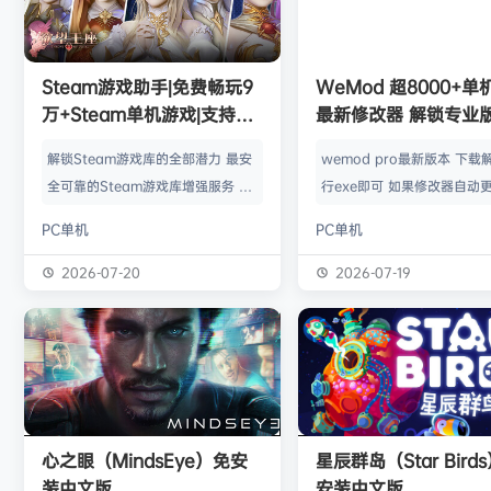
欢迎
j***j
加入本站
8月6日
欢迎
1******4
加入本站
8月5日
大**颠
签到获取
64
点积分
40分钟前
Steam游戏助手|免费畅玩9
WeMod 超8000+
欢迎
大**颠
加入本站
45分钟前
万+Steam单机游戏|支持D
最新修改器 解锁专业
欢迎
我*的
加入本站
1小时前
加密以及育碧D加密授权
欢迎
D****Z
加入本站
22小时前
解锁Steam游戏库的全部潜力 最安
wemod pro最新版本 下载
欢迎
有*酱
加入本站
8月7日
全可靠的Steam游戏库增强服务 工
行exe即可 如果修改器自动更
具优点： 不修改任何电脑设置、不
旧修改器目录 resources\ap
PC单机
PC单机
修改任何steam设置、安全可靠、
r 这个文件替换到新版的即可
可入库游戏总数 94000+、无视已
Mod 目前支持超过千款热门
2026-07-20
2026-07-19
下架和锁区游戏、支持大多数游戏联
且每周都会追加游戏列表。
机。 无需为每一款游戏单独付费，
修改器原作者都入驻了，所
只需支付一次工具费用或订阅费，即
内容更新应该也是最全、最
可永久访问工具库内的成千上万款游
千款游戏听起来不多，但其
戏，包括昂贵的3A大作。 极大地降
盖了主流热门游戏【资源名
低了玩游戏的经济门槛，让玩家可以
emod pro【资源版本】：
心之眼（MindsEye）免安
星辰群岛（Star Bird
无压力地尝试各种类型的游戏。操
大…
装中文版
安装中文版
作…