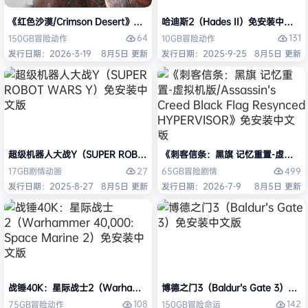
《红色沙漠/Crimson Desert》免安装中文版
哈迪斯2（Hades II）免安装中文版
64
131
150GB
冒险
动作
10GB
冒险
动作
发行日期：2026-3-19
8月5日 更新
发行日期：2025-9-25
8月5日 更新
超级机器人大战Y（SUPER ROBOT WARS Y）免安装中文版
《刺客信条：黑旗 记忆重置-虚拟机版/Assas
27
499
17GB
剧情
动画
65GB
冒险
剧情
发行日期：2025-8-27
8月5日 更新
发行日期：2026-7-9
8月5日 更新
战锤40K：星际战士2（Warhammer 40,000: Space Marine 2）免安装
博德之门3（Baldur’s Gate 3）
108
142
75GB
冒险
动作
150GB
冒险
命运