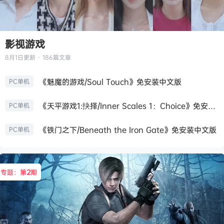
影视游戏
8月1日
更新 · 186篇文章
《魅魔的游戏/Soul Touch》免安装中文版
PC单机
《天平游戏1:抉择/Inner Scales 1：Choice》免安装中文版
PC单机
《铁门之下/Beneath the Iron Gate》免安装中文版
PC单机
专题：第
2
期