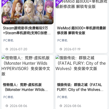
置顶
置顶
中文版
欢迎
c***s
加入本站
8月6日
安装中文
）免安装
版
中文版
欢迎
V****y
加入本站
8月6日
欢迎
j***j
加入本站
8月6日
欢迎
1******4
加入本站
8月5日
l***g
签到获取
28
点积分
8月5日
Steam游戏助手|免费畅玩9万
WeMod 超8000+单机游戏最新
+Steam单机游戏|支持D加密以
修改器 解锁专业版
w******g
签到获取
49
点积分
8月4日
及育碧D加密授权
欢迎
w******g
加入本站
8月4日
PC单机
PC单机
欢迎
D****Z
加入本站
13小时前
2026-07-20
2026-07-19
欢迎
有*酱
加入本站
15小时前
怪物猎人：荒野-虚拟机版
饿狼传说：群狼之城（FATAL
（Monster Hunter Wilds
FURY: City of the Wolves）
HYPERVISOR）免安装中文版
免安装中文版
PC单机
PC单机
2026-08-06
2026-08-06