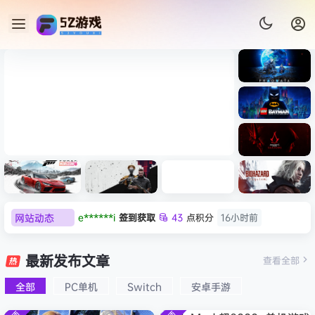
《识质存
在/PRAG
MATA》
《乐高蝙
免安装中
蝠侠：黑
文版
暗骑士之
《剑星/Stellar Blade》本体
《刺客信
遗/LEGO
网站动态
e******i
签到获取
43
点积分
16小时前
+修改器打包下载 解压即玩
条：
Batman:
影/Assas
欢迎
Q*H
加入本站
8月6日
Legacy
极限竞
《原子之
红色沙漠-
生化危机
sin’s
of the
欢迎
e******i
加入本站
8月6日
速：地平
心/Atomi
虚拟机版
9：安魂
最新发布文章
Creed
查看全部
Dark
线
c
（Crimso
曲
普洱
签到获取
39
点积分
8月6日
Shadow
Knight》
6（Forza
Heart》
n Desert
（Reside
s》免安装
全部
PC单机
Switch
安卓手游
欢迎
普洱
加入本站
8月6日
免安装中
Horizon
免安装中
HYPERVI
nt Evil
版，非虚
文版
欢迎
0**3
加入本站
8月6日
6）免安装
文版
SOR）免
Requiem
拟机