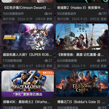
《红色沙漠/Crimson Desert》免安装中文版
哈迪斯2（Hades II）免安装中文版
66
131
150GB
冒险
动作
10GB
冒险
动作
发行日期：2026-3-19
8月5日 更新
发行日期：2025-9-25
8月5日 更新
超级机器人大战Y（SUPER ROBOT WARS Y）免安装中文版
《刺客信条：黑旗 记忆重置-虚拟机版/Assas
27
499
17GB
剧情
动画
65GB
冒险
剧情
发行日期：2025-8-27
8月5日 更新
发行日期：2026-7-9
8月5日 更新
战锤40K：星际战士2（Warhammer 40,000: Space Marine 2）免安装
博德之门3（Baldur’s Gate 3）
108
145
75GB
冒险
动作
150GB
冒险
命运