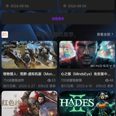
2026-08-06
2026-08-06
加载更多
必玩大作、高分3A游戏推荐、
查看全部
怪物猎人：荒野-虚拟机版（Monster Hunter Wilds HYPERVISOR）免
心之眼（MindsEye）免安装中文版
33
48
75GB
冒险
动作
70GB
冒险
剧情
发行日期：2025-2-27
8月6日 更新
发行日期：2025-6-10
8月6日 更新