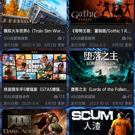
模拟火车世界6（Train Sim World 6）免安装中文版
《哥特王朝：重制版/Gothic 1 Re
7
116
35GB
冒险
探索
60GB
冒险
剧情
发行日期：2025-9-30
8月2日 更新
发行日期：2026-6-5
8月1日 更新
侠盗猎车手5增强版（GTA5增强版（Grand Theft Auto V Enhanced
堕落之主（Lords of the Fallen
175
47
105GB
冒险
动作
45GB
休闲
冒险
发行日期：2025-3-4
8月1日 更新
发行日期：2023-10-13
8月1日 更新