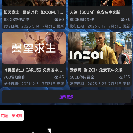
毁灭战士：黑暗时代（DOOM: The Dark Ages）免安装中文版
人渣（SCUM）免安装中文版
50
85
100GB
制作
动作
80GB
冒险
制作
发行日期：2025-5-14
7月31日 更新
发行日期：2025-6-17
7月31日 更新
《翼星求生/ICARUS》免安装中文版
云族裔（inZOI）免安装中文版
45
123
7GB
冒险
制作
60GB
休闲
冒险
发行日期：2021-12-3
7月31日 更新
发行日期：2025-3-27
7月31日 更新
加载更多
专题：第
4
期