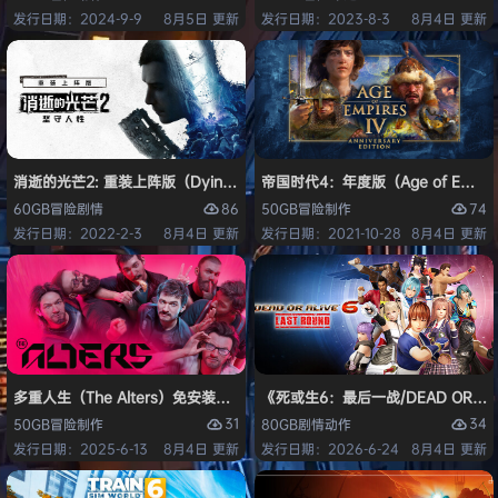
发行日期：2024-9-9
8月5日 更新
发行日期：2023-8-3
8月4日 更新
消逝的光芒2: 重装上阵版（Dying Light 2 Stay Human: Reloaded Ed
帝国时代4：年度版（Age of Empires 
86
74
60GB
冒险
剧情
50GB
冒险
制作
发行日期：2022-2-3
8月4日 更新
发行日期：2021-10-28
8月4日 更新
多重人生（The Alters）免安装中文版
《死或生6：最后一战/DEAD OR ALI
31
34
50GB
冒险
制作
80GB
剧情
动作
发行日期：2025-6-13
8月4日 更新
发行日期：2026-6-24
8月4日 更新