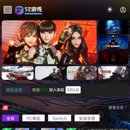
《识质存
在/PRAG
MATA》
《乐高蝙
免安装中
蝠侠：黑
文版
暗骑士之
《刺客信条：黑旗 记忆重置-
007 初露
《刺客信
遗/LEGO
网站动态
欢迎
e******i
加入本站
8月6日
虚拟机版/Assassin’s Creed
Light
条：
Batman:
影/Assas
普洱
签到获取
39
点积分
8月6日
Legacy
Black Flag Resynced
极限竞
《原子之
红色沙漠-
生化危机
sin’s
of the
欢迎
普洱
加入本站
8月6日
速：地平
心/Atomi
虚拟机版
9：安魂
最新发布文章
Creed
查看全部
HYPERVISOR》免安装中文
Dark
线
c
（Crimso
曲
欢迎
0**3
加入本站
8月6日
Shadow
Knight》
版
6（Forza
Heart》
n Desert
（Reside
s》免安装
全部
PC单机
Switch
安卓手游
欢迎
c***s
加入本站
8月6日
免安装中
Horizon
免安装中
HYPERVI
nt Evil
版，非虚
文版
欢迎
V****y
加入本站
8月6日
6）免安装
文版
SOR）免
Requiem
拟机