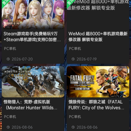
置顶
置顶
中文版
欢迎
j***j
加入本站
8月6日
安装中文
）免安装
版
中文版
欢迎
1******4
加入本站
8月5日
l***g
签到获取
28
点积分
8月5日
w******g
签到获取
49
点积分
8月4日
欢迎
w******g
加入本站
8月4日
Steam游戏助手|免费畅玩9万
WeMod 超8000+单机游戏最新
+Steam单机游戏|支持D加密以
修改器 解锁专业版
欢迎
D****Z
加入本站
20小时前
及育碧D加密授权
欢迎
有*酱
加入本站
22小时前
PC单机
PC单机
e******i
签到获取
43
点积分
8月7日
2026-07-20
2026-07-19
欢迎
Q*H
加入本站
8月6日
怪物猎人：荒野-虚拟机版
饿狼传说：群狼之城（FATAL
（Monster Hunter Wilds
FURY: City of the Wolves）
HYPERVISOR）免安装中文版
免安装中文版
PC单机
PC单机
2026-08-06
2026-08-06