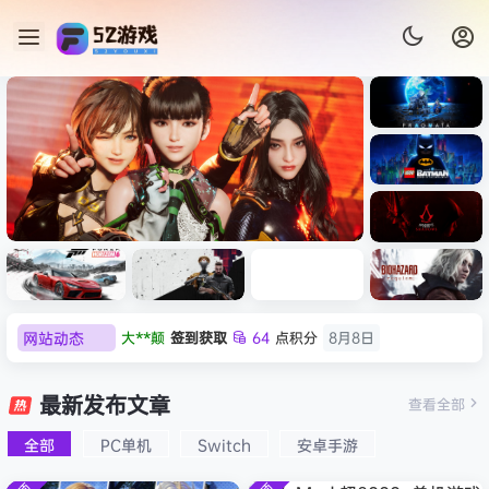
《识质存
在/PRAG
MATA》
《乐高蝙
免安装中
蝠侠：黑
文版
暗骑士之
《剑星/Stellar Blade》本体
《刺客信
《刺客信
遗/LEGO
网站动态
大**颠
签到获取
64
点积分
8月8日
+修改器打包下载 解压即玩
虚拟机版/As
条：
Batman:
影/Assas
欢迎
大**颠
加入本站
8月8日
Legacy
Black F
极限竞
《原子之
红色沙漠-
生化危机
sin’s
of the
欢迎
我*的
加入本站
8月8日
速：地平
心/Atomi
虚拟机版
9：安魂
最新发布文章
Creed
查看全部
HYPER
Dark
线
c
（Crimso
曲
欢迎
D****Z
加入本站
8月7日
Shadow
Knight》
版
6（Forza
Heart》
n Desert
（Reside
s》免安装
全部
PC单机
Switch
安卓手游
欢迎
有*酱
加入本站
8月7日
免安装中
Horizon
免安装中
HYPERVI
nt Evil
版，非虚
文版
e******i
签到获取
43
点积分
8月7日
6）免安装
文版
SOR）免
Requiem
拟机