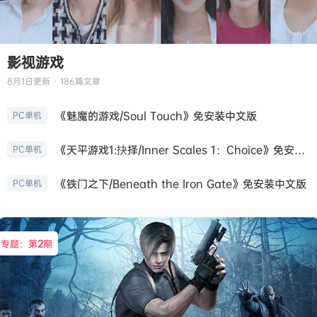
影视游戏
8月1日
更新 · 186篇文章
《魅魔的游戏/Soul Touch》免安装中文版
PC单机
《天平游戏1:抉择/Inner Scales 1：Choice》免安装中文版
PC单机
《铁门之下/Beneath the Iron Gate》免安装中文版
PC单机
专题：第
2
期