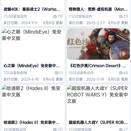
战锤40K：星际战士2（Warhammer 40,000: Space Marine 2）免安装
怪物猎人：荒野-虚拟机版（Monster H
110
33
75GB
冒险
动作
75GB
冒险
动作
发行日期：2024-9-9
8月8日 更新
发行日期：2025-2-27
8月6日 更新
心之眼（MindsEye）免安装中文版
《红色沙漠/Crimson Desert》免
51
68
70GB
冒险
剧情
150GB
冒险
动作
发行日期：2025-6-10
8月6日 更新
发行日期：2026-3-19
8月5日 更新
哈迪斯2（Hades II）免安装中文版
超级机器人大战Y（SUPER ROBOT
131
27
10GB
冒险
动作
17GB
剧情
动画