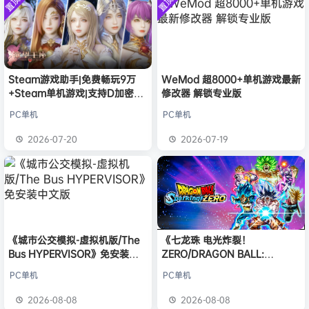
置顶
置顶
中文版
欢迎
Q*H
加入本站
8月6日
安装中文
）免安装
版
中文版
欢迎
e******i
加入本站
8月6日
普洱
签到获取
39
点积分
8月6日
欢迎
普洱
加入本站
8月6日
欢迎
0**3
加入本站
8月6日
Steam游戏助手|免费畅玩9万
WeMod 超8000+单机游戏最新
+Steam单机游戏|支持D加密以
修改器 解锁专业版
欢迎
c***s
加入本站
8月6日
及育碧D加密授权
欢迎
沉*****松
加入本站
2小时前
PC单机
PC单机
欢迎
兔****
加入本站
18小时前
2026-07-20
2026-07-19
欢迎
q********6
加入本站
21小时前
《城市公交模拟-虚拟机版/The
《七龙珠 电光炸裂！
Bus HYPERVISOR》免安装中
ZERO/DRAGON BALL:
文版
Sparking! ZERO》免安装中文
PC单机
PC单机
版
2026-08-08
2026-08-08