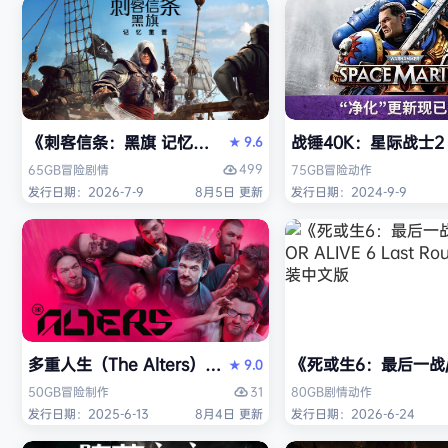
《刺客信条：黑旗 记忆重置-虚拟机版/Assassin’s Creed Bl
战锤40K：星际战士2（W
9.6
★
499
65GB
冒险
剧情
75GB
冒险
动作
发行日期：2026-7-9
8月5日 更新
发行日期：2024-9-9
多重人生（The Alters）免安装中文版
《死或生6：最后一战/DE
9.0
★
31
50GB
冒险
制作
80GB
剧情
动作
发行日期：2025-6-13
8月4日 更新
发行日期：2026-6-24