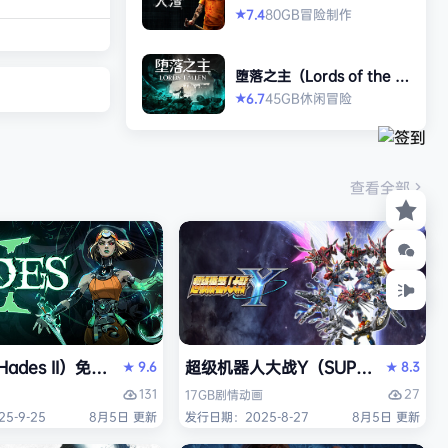
打造强大的构筑，
版
80GB
冒险
制作
7.4
★
场，迎战源源不断
目。这款游戏需要
堕落之主（Lords of the F
人肾上腺素飙升，
allen）免安装中文版
45GB
休闲
冒险
6.7
★
撼音乐，可以令你
识状态。 玩法简
耗时较短，大量挑
游戏特色 战役模
查看全部
关卡动态变化，敌
ades II）免安装中文版
超级机器人大战Y（SUPER ROBOT
9.6
8.3
★
★
131
27
17GB
剧情
动画
5-9-25
8月5日 更新
发行日期：2025-8-27
8月5日 更新