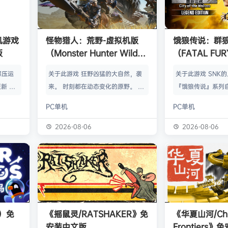
单机游戏
怪物猎人：荒野-虚拟机版
饿狼传说：群
版
（Monster Hunter Wilds
（FATAL FURY:
HYPERVISOR）免安装中文
the Wolve
解压运
关于此游戏 狂野凶猛的大自然，袭
关于此游戏 SNK
版
新 把
来。 时刻都在动态变化的原野。 这
『饿狼传说』系列自
p.asa
是个关于生活在具有两面性的世界中
来一直引领着90
PC单机
PC单机
。 We
的怪物与人们的故事。 你会化为以
潮。从1999年的『饿
游戏，
狩猎强大怪物为生的“猎人”，使用狩
THE WOLVES-
2026-08-06
2026-08-06
由于很多
猎获得的素材打造更强的武器防具，
系列的最新作品『饿狼
以修改器
并逐渐解明这个世界与人们之间的关
the Wolves』
及时的。
联。 进化的狩猎动作，寻求连续不
了加速兴奋的“REV
实已经涵
断的沉浸感，究极的狩猎体验正等待
的“REV系统”可
称】：w
你的到来。 故事 数年前，在公会还
种特殊攻击！“REV
【资源
没有调查过的未踏足领域“封禁之地”
速”，还有S.P.G.区
s）免
《摇鼠灵/RATSHAKER》免
《华夏山河/Chi
的边境上，一名少年“纳塔”获救。
安装中文版
Frontiers
公会根…