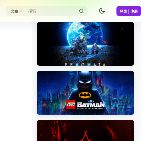
文章
登录 | 注册
《识质存在/PRAGMATA》免安装中文版
《乐高蝙蝠侠：黑暗骑士之遗/LEGO