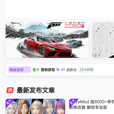
007 初露锋芒（007 First Light ）免
网站动态
普洱
签到获取
39
点积分
23小时前
极限竞速：地平线6（Forza Horizon 6）免
《原子之心/
欢迎
普洱
加入本站
23小时前
安装中文版
欢迎
0**3
加入本站
23小时前
最新发布文章
欢迎
c***s
加入本站
8月6日
欢迎
V****y
加入本站
8月6日
置顶
置顶
欢迎
j***j
加入本站
8月6日
欢迎
1******4
加入本站
8月5日