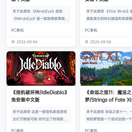
关于此游戏 《MindsEye》战役
关于此游戏 《Star Birds
《MindsEye》是一款剧情叙事驱动
美轮美奂的科幻建造和资源
的惊悚风格单人动作冒险游戏，故事
戏，你将指引遨游太空的鸟
PC单机
PC单机
背景设定在近未来沙漠城市红石城。
群繁盛起来。不论是熟知此
你将扮演雅各布·迪亚兹——一名退
老手玩家，还是只想浅尝神
2026-08-06
2026-08-06
役士兵，因被植入了神秘的神经植入
味的路人过客，星辰群鸟都
体而饱受支离破碎的记忆困扰。在电
的陪伴。什么，你说是因为
影化叙事的战役中，你将执行任务、
你，就立马出乱子？哎呀呀
揭开过往谜团，并直面一场涉及失控
是其中一个原因而已啦。 扫
人工智能、腐败企业与无序军事力量
的小行星，操纵漫游车揭露
的惊天阴谋——这场危机的波及范围
的资源，可能是冰块和金属
《挂机破坏神/IdleDiablo》
《命运之弦11：魔法之
远不止红石城本身。 红石城 红石城
是某些未知之物。建造生产
免安装中文版
梦/Strings of Fate XI
是…
便开采资…
Magic dream》免
关于此游戏 这是一款挂机刷宝游戏
关于此游戏 命运之弦十一：
版
主打万物皆可刷 你付出了时间就必
奇的梦想是一个尝试创造一
然会有所收获 没有最强的装备 只有
想冒险世界的RPG类型的球迷
PC单机
PC单机