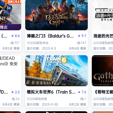
ack Flag Resynced HYPERVISOR》免安装中文版
arhammer 40,000: Space Marine 2）免安装中文版
博德之门3（Baldur’s Gate 3）免安装中文版
消逝的光芒2:
8.4
9.7
★
★
107
142
150GB
冒险
命运
60GB
冒险
剧
8月5日 更新
发行日期：2023-8-3
8月4日 更新
发行日期：202
AD OR ALIVE 6 Last Round》免安装中文版
模拟火车世界6（Train Sim World 6）免安装
《哥特王朝：
2.2
7.6
★
★
34
7
35GB
冒险
探索
60GB
冒险
剧
8月4日 更新
发行日期：2025-9-30
8月2日 更新
发行日期：202