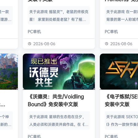
》是一款
关于此游戏 摇鼠灵™，老鼠的终极克
关于此游戏 在一
管理游
星！ 家里到处都是老鼠？有了摇鼠
背景的第一人称城
群，让族
灵™，彻底告别鼠患！全新手段，杀
划、建造并放松身
PC单机
PC单机
类题材的
灭所有不速之客！拿在手上大力摇，
的工匠起步，循序
游太空滋
剩下的交给摇鼠灵™就行了。不用夹
并筑起宏伟建筑。
2026-08-06
2026-08-06
会感激你
子，不会搞得乱糟糟，也不用偷偷摸
产链，打磨物流，
鸟群没了
摸丢死老鼠！ 有了摇鼠灵™，一切尽
的节奏繁荣发展—
，这也只
在掌握！把那只老鼠摇到服从，看着
精巧系统带来的成
描附近
“鼠条”填满。摇得多了，就能慢慢彻
区域——山间隘口
各种隐藏
底解决你的问题了。摇鼠灵™起效
河谷——各自拥有
，也可能
快，用法简单，效果绝佳，让你的烦
令人忍不住截图的
《沃德灵：共生/Voidling
《电子炼狱/SE
设施，以
恼瞬间无影无踪。 为什么选择摇鼠
背景；它会塑造你
:
Bound》免安装中文版
安装中文版
灵™？ 轻松…
目标。发掘古老工
安装中文
一个神
关于此游戏 星球的生态危在旦夕，
关于此游戏 SEKTOR
个新的幻
人类必须和沃德灵并肩作战。在《沃
I》作为一款快节奏
。 在
德灵：共生》中，你将扮演一名太空
戏，融合了硬式科
PC单机
PC单机