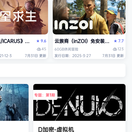
/ICARUS》免安装中文版
云族裔（inZOI）免安装中文版
9.6
7.7
★
★
45
123
60GB
休闲
冒险
-12-3
7月31日 更新
发行日期：2025-3-27
7月31日 更新
专题：第
1
期
D加密-虚拟机