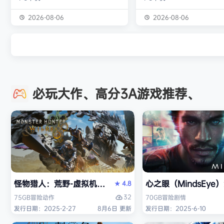
独属于你的强大构筑 装备获取 游戏
虚幻引擎的帮助下，使用已
中的[装备][技能][护身符]主要通过
图形技术和机制以丰富多彩
2026-08-06
2026-08-06
与怪物战斗胜利后随机获得 并可通
现游戏世界。 玩家将看到一
过[打造]、[合成]等系统将装备打造
的世界，令人兴奋的任务，
成[绝世神器]从而战胜更加强大的怪
的情节和谜题。 英雄将面临
物 社交媒体 官方1群：190422729
的战斗和与老板的战斗，无
章节&难度 游戏主要拥有5个章节，
面上还是在地牢里。 你必须
必玩大作、高分3A游戏推荐、
每个大型章节有若干小关卡。 难度
组由命运聚集的五个角色来
可分为：…
伟大的使命-从古老的邪恶中
球！ 一个古老…
怪物猎人：荒野-虚拟机版（Monster Hunter Wilds HY
心之眼（MindsEy
4.8
★
32
75GB
冒险
动作
70GB
冒险
剧情
发行日期：2025-2-27
8月6日 更新
发行日期：2025-6-10