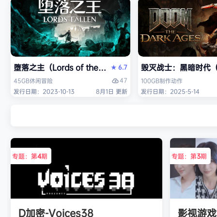
堕落之主（Lords of the Fallen）免安装中文版
毁灭战士：黑暗时代（DO
6.7
★
47
45GB
休闲
冒险
100GB
制作
动作
发行日期：2023-10-13
8月1日 更新
发行日期：2025-5-14
专题：第
4
期
专题：第
3
期
D加密-Voices38
影视游戏