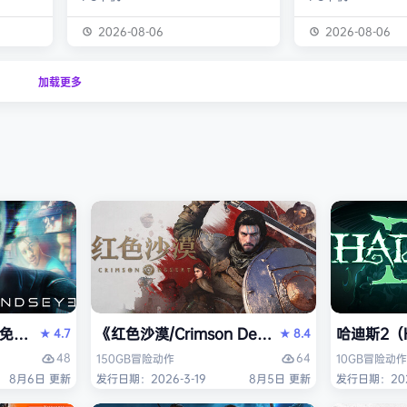
经熟悉的
生物学家，与被称为“沃德灵”的生物
慎选择升级项目，
的方式呈
神经链接。不断孵化、培育、升级、
置身风云变幻的战
2026-08-06
2026-08-06
个开放
进化你的沃德灵伙伴们，与它们一同
地敌人和恢弘的头
一个有趣
对抗寄生疫病，夺回被腐败蹂躏的绿
全神贯注，玩法令
加载更多
与怪物
色星球。 忘掉作为人类的行为直
配合视觉冲击和震
论是在表
觉，这次你将化身沃德灵，与它们神
进入完全不同的意
扮演一
经连接，以第三人称射击作为核心，
洁纯粹，单局游戏
完成一项
充分利用不同沃德灵的射击风格应对
战，重玩度很高。 
拯救地
多变的战场局面，并且在闪避、格
式包含五个世界，
挡、反击等技能的配…
人种…
PERVISOR）免安装中文版
e）免安装中文版
《红色沙漠/Crimson Desert》免安装中文版
哈迪斯2（H
4.7
8.4
★
★
48
64
150GB
冒险
动作
10GB
冒险
动作
8月6日 更新
发行日期：2026-3-19
8月5日 更新
发行日期：202