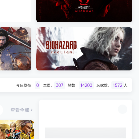
Batman: Legacy of the Dark Knight》
免安装中文版
《剑星/Stellar Blade》本
《刺客信条：影/Assassin’s Creed
Shadows》免安装版，非虚拟机
0
307
14200
1572
今日发布：
本周：
总数：
玩家数：
人
Desert
生化危机9：安魂曲（Resident Evil
Requiem）免安装中文版
查看全部