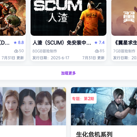
OM: The Dark Ages）免安装中文版
人渣（SCUM）免安装中文版
《翼星求生
8.8
7.4
★
★
50
85
80GB
冒险
制作
7GB
冒险
制作
7月31日 更新
发行日期：2025-6-17
7月31日 更新
发行日期：2021
加载更多
专题：第
2
期
生化危机系列