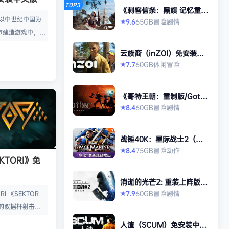
TOP3
《刺客信条：黑旗 记忆重
置-虚拟机版/Assassin’s Cr
款以中世纪中国为
65GB
冒险
剧情
9.6
★
eed Black Flag Resynced
市建造游戏中，规
HYPERVISOR》免安装中文
版
心。你从一名朴实
云族裔（inZOI）免安装中
渐进地规划、生产
文版
60GB
休闲
冒险
7.7
★
管理村民，搭建生
让你的村落以自己
《哥特王朝：重制版/Gothi
—无压力，并享受
c 1 Remake》免安装中文
60GB
冒险
剧情
8.4
★
就感。 探索三大
版
、沙漠平原与肥沃
独特资源、挑战与
战锤40K：星际战士2（Wa
景致。地貌不仅是
rhammer 40,000: Space
75GB
冒险
动作
8.4
★
Marine 2）免安装中文版
KTORI》免
的策略与可达成的
…
消逝的光芒2: 重装上阵版
（Dying Light 2 Stay Hu
60GB
冒险
剧情
7.9
I 《SEKTOR
★
man: Reloaded Edition）
的双摇杆射击游
免安装中文版
技音乐的激烈。谨
人渣（SCUM）免安装中文