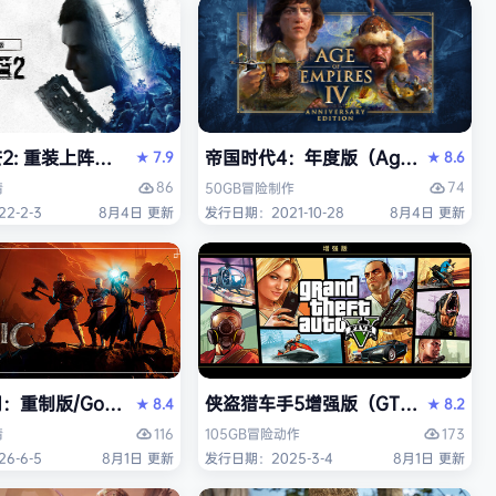
 重装上阵版（Dying Light 2 Stay Human: Reloaded E
帝国时代4：年度版（Age of Empires 
7.9
8.6
★
★
86
74
情
50GB
冒险
制作
2-2-3
8月4日 更新
发行日期：2021-10-28
8月4日 更新
中文版
重制版/Gothic 1 Remake》免安装中文版
侠盗猎车手5增强版（GTA5增强版（Gran
8.4
8.2
★
★
116
173
情
105GB
冒险
动作
6-6-5
8月1日 更新
发行日期：2025-3-4
8月1日 更新