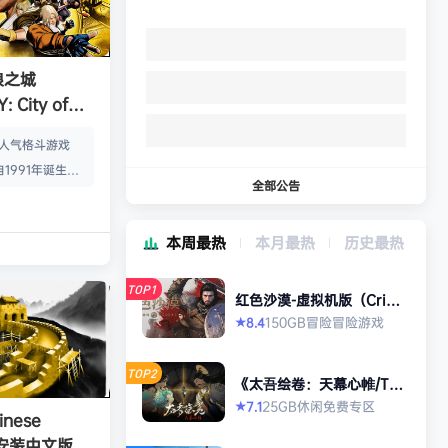
狼之城
 City of
s）免安装中文版
的人气格斗游戏
1991年诞生以
全部公告
年代格斗游戏的热
狼 -MARK OF
本周最热
本月最热
历史最热
』起，时隔26年，
传说 City of
TOP1
终于登场！ ■新实装
红色沙漠-虚拟机版（Crims
on Desert HYPERVISO
系统”！ 新实装
150GB
冒险
冒险游戏
8.4
★
R）免安装中文版
以从战斗开始发动各
武技”、“REV加
TOP2
《太吾绘卷：天幕心帷/The
…
Scroll of Taiwu : Beyond
25GB
休闲
免费专区
7.1
★
The Dom》免安装中文版
nese
》免安装中文版