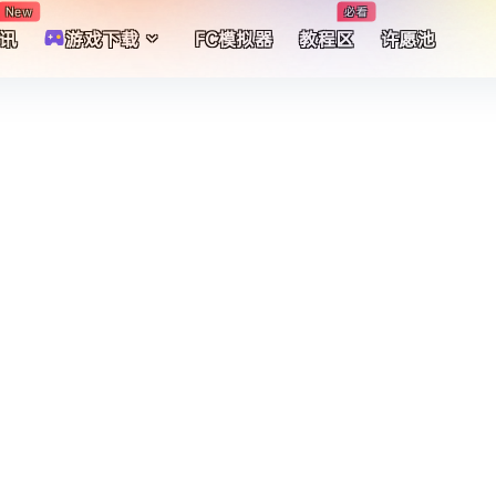
New
必看
讯
游戏下载
FC模拟器
教程区
许愿池