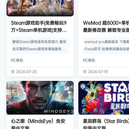
l***g
签到获取
28
点积分
8月5日
w******g
签到获取
49
点积分
8月4日
欢迎
w******g
加入本站
8月4日
欢迎
D****Z
加入本站
4小时前
Steam游戏助手|免费畅玩9
WeMod 超8000+
欢迎
有*酱
加入本站
6小时前
万+Steam单机游戏|支持D
最新修改器 解锁专业
e******i
签到获取
43
点积分
7小时前
加密以及育碧D加密授权
解锁Steam游戏库的全部潜力 最安
wemod pro最新版本 下载
欢迎
Q*H
加入本站
22小时前
全可靠的Steam游戏库增强服务 工
行exe即可 如果修改器自动更
欢迎
e******i
加入本站
23小时前
具优点： 不修改任何电脑设置、不
旧修改器目录 resources\ap
PC单机
PC单机
修改任何steam设置、安全可靠、
r 这个文件替换到新版的即可
可入库游戏总数 94000+、无视已
Mod 目前支持超过千款热门
2026-07-20
2026-07-19
下架和锁区游戏、支持大多数游戏联
且每周都会追加游戏列表。
机。 无需为每一款游戏单独付费，
修改器原作者都入驻了，所
只需支付一次工具费用或订阅费，即
内容更新应该也是最全、最
可永久访问工具库内的成千上万款游
千款游戏听起来不多，但其
戏，包括昂贵的3A大作。 极大地降
盖了主流热门游戏【资源名
低了玩游戏的经济门槛，让玩家可以
emod pro【资源版本】：
心之眼（MindsEye）免安
星辰群岛（Star Bird
无压力地尝试各种类型的游戏。操
大…
装中文版
安装中文版
作…