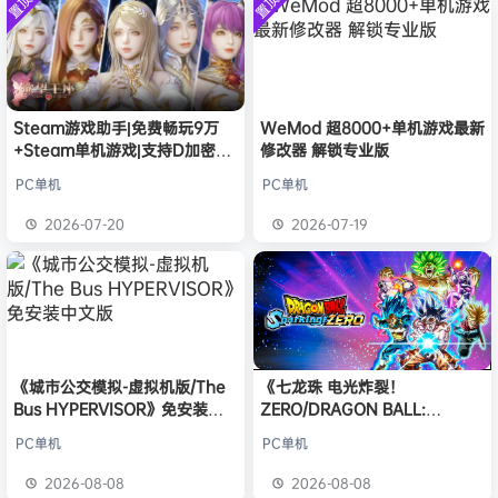
置顶
置顶
中文版
e******i
签到获取
43
安装中文
点积分
8月7日
）免安装
版
中文版
欢迎
Q*H
加入本站
8月6日
欢迎
e******i
加入本站
8月6日
普洱
签到获取
39
点积分
8月6日
欢迎
普洱
加入本站
8月6日
Steam游戏助手|免费畅玩9万
WeMod 超8000+单机游戏最新
+Steam单机游戏|支持D加密以
修改器 解锁专业版
欢迎
0**3
加入本站
8月6日
及育碧D加密授权
欢迎
c***s
加入本站
8月6日
PC单机
PC单机
欢迎
沉*****松
加入本站
2小时前
2026-07-20
2026-07-19
欢迎
兔****
加入本站
18小时前
《城市公交模拟-虚拟机版/The
《七龙珠 电光炸裂！
Bus HYPERVISOR》免安装中
ZERO/DRAGON BALL:
文版
Sparking! ZERO》免安装中文
PC单机
PC单机
版
2026-08-08
2026-08-08