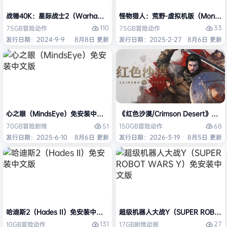
战锤40K：星际战士2（Warhammer 40,000: Space Marine 2）免安装
怪物猎人：荒野-虚拟机版（Monster H
110
33
75GB
冒险
动作
75GB
冒险
动作
发行日期：2024-9-9
8月8日 更新
发行日期：2025-2-27
8月6日 更新
心之眼（MindsEye）免安装中文版
《红色沙漠/Crimson Desert》免
51
68
70GB
冒险
剧情
150GB
冒险
动作
发行日期：2025-6-10
8月6日 更新
发行日期：2026-3-19
8月5日 更新
哈迪斯2（Hades II）免安装中文版
超级机器人大战Y（SUPER ROBOT
131
27
10GB
冒险
动作
17GB
剧情
动画