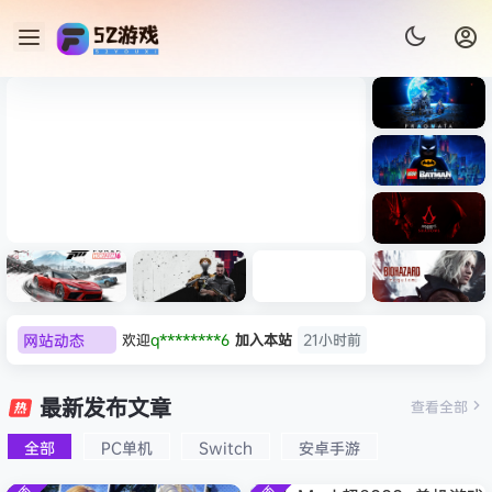
《识质存
在/PRAG
MATA》
《乐高蝙
免安装中
蝠侠：黑
文版
暗骑士之
《剑星/Stellar Blade》本体
《刺客信
遗/LEGO
网站动态
欢迎
q********6
加入本站
21小时前
+修改器打包下载 解压即玩
条：
Batman:
影/Assas
大**颠
签到获取
64
点积分
8月8日
Legacy
极限竞
《原子之
红色沙漠-
生化危机
sin’s
of the
欢迎
大**颠
加入本站
8月8日
速：地平
心/Atomi
虚拟机版
9：安魂
最新发布文章
Creed
查看全部
Dark
线
c
（Crimso
曲
欢迎
我*的
加入本站
8月8日
Shadow
Knight》
6（Forza
Heart》
n Desert
（Reside
s》免安装
全部
PC单机
Switch
安卓手游
欢迎
D****Z
加入本站
8月7日
免安装中
Horizon
免安装中
HYPERVI
nt Evil
版，非虚
文版
欢迎
有*酱
加入本站
8月7日
6）免安装
文版
SOR）免
Requiem
拟机