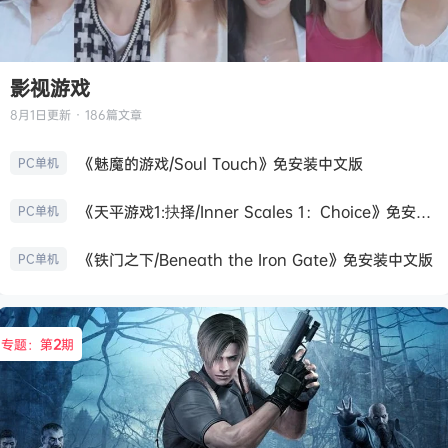
影视游戏
8月1日
更新 · 186篇文章
《魅魔的游戏/Soul Touch》免安装中文版
PC单机
《天平游戏1:抉择/Inner Scales 1：Choice》免安装中文版
PC单机
《铁门之下/Beneath the Iron Gate》免安装中文版
PC单机
专题：第
2
期