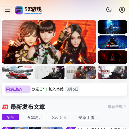
《识质存
在/PRAG
MATA》
《乐高蝙
免安装中
蝠侠：黑
文版
暗骑士之
《刺客信条：黑旗 记忆重置-
007 初露
欢迎
Q*H
加入本站
8月6日
《刺客信
遗/LEGO
网站动态
欢迎
e******i
加入本站
8月6日
虚拟机版/Assassin’s Creed
Light
条：
Batman:
影/Assas
普洱
签到获取
39
点积分
8月6日
Legacy
Black Flag Resynced
极限竞
《原子之
红色沙漠-
生化危机
sin’s
of the
欢迎
普洱
加入本站
8月6日
速：地平
心/Atomi
虚拟机版
9：安魂
最新发布文章
Creed
查看全部
HYPERVISOR》免安装中文
Dark
线
c
（Crimso
曲
欢迎
0**3
加入本站
8月6日
Shadow
Knight》
版
6（Forza
Heart》
n Desert
（Reside
s》免安装
全部
PC单机
Switch
安卓手游
欢迎
c***s
加入本站
8月6日
免安装中
Horizon
免安装中
HYPERVI
nt Evil
版，非虚
文版
欢迎
V****y
加入本站
8月6日
6）免安装
文版
SOR）免
Requiem
拟机