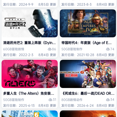
发行日期：2024-9-9
8月5日 更新
发行日期：2023-8-3
8月4日 更新
消逝的光芒2: 重装上阵版（Dying Light 2 Stay Human: Reloaded Ed
帝国时代4：年度版（Age of Empires 
86
74
60GB
冒险
剧情
50GB
冒险
制作
发行日期：2022-2-3
8月4日 更新
发行日期：2021-10-28
8月4日 更新
多重人生（The Alters）免安装中文版
《死或生6：最后一战/DEAD OR ALI
31
34
50GB
冒险
制作
80GB
剧情
动作
发行日期：2025-6-13
8月4日 更新
发行日期：2026-6-24
8月4日 更新