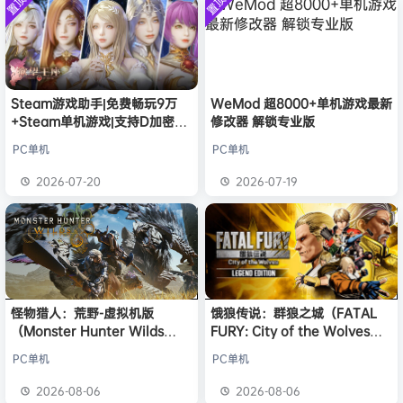
置顶
置顶
中文版
安装中文
）免安装
欢迎
j***j
加入本站
8月6日
版
中文版
欢迎
1******4
加入本站
8月5日
l***g
签到获取
28
点积分
8月5日
w******g
签到获取
49
点积分
8月4日
欢迎
w******g
加入本站
8月4日
Steam游戏助手|免费畅玩9万
WeMod 超8000+单机游戏最新
+Steam单机游戏|支持D加密以
修改器 解锁专业版
欢迎
D****Z
加入本站
13小时前
及育碧D加密授权
欢迎
有*酱
加入本站
16小时前
PC单机
PC单机
e******i
签到获取
43
点积分
17小时前
2026-07-20
2026-07-19
怪物猎人：荒野-虚拟机版
饿狼传说：群狼之城（FATAL
（Monster Hunter Wilds
FURY: City of the Wolves）
HYPERVISOR）免安装中文版
免安装中文版
PC单机
PC单机
2026-08-06
2026-08-06