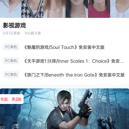
影视游戏
8月1日
更新 · 186篇文章
《魅魔的游戏/Soul Touch》免安装中文版
PC单机
《天平游戏1:抉择/Inner Scales 1：Choice》免安装中文版
PC单机
《铁门之下/Beneath the Iron Gate》免安装中文版
PC单机
专题：第
2
期