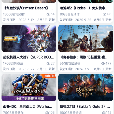
《红色沙漠/Crimson Desert》免安装中文版
哈迪斯2（Hades II）免安装中文版
64
131
150GB
冒险
动作
10GB
冒险
动作
发行日期：2026-3-19
8月5日 更新
发行日期：2025-9-25
8月5日 更新
超级机器人大战Y（SUPER ROBOT WARS Y）免安装中文版
《刺客信条：黑旗 记忆重置-虚拟机版/Assas
27
499
17GB
剧情
动画
65GB
冒险
剧情
发行日期：2025-8-27
8月5日 更新
发行日期：2026-7-9
8月5日 更新
战锤40K：星际战士2（Warhammer 40,000: Space Marine 2）免安装
博德之门3（Baldur’s Gate 3）
108
142
75GB
冒险
动作
150GB
冒险
命运