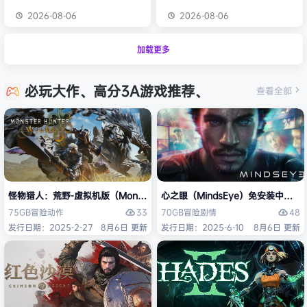
2026-08-06
2026-08-06
加载更多
必玩大作、高分3A游戏推荐、
查看全部
怪物猎人：荒野-虚拟机版（Monster Hunter Wilds HYPERVISOR）免
心之眼（MindsEye）免安装中文版
33
48
75GB
冒险
动作
70GB
冒险
剧情
发行日期：2025-2-27
8月6日 更新
发行日期：2025-6-10
8月6日 更新