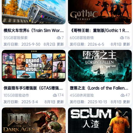
模拟火车世界6（Train Sim World 6）免安装中文版
《哥特王朝：重制版/Gothic 1 Re
7
116
35GB
冒险
探索
60GB
冒险
剧情
发行日期：2025-9-30
8月2日 更新
发行日期：2026-6-5
8月1日 更新
侠盗猎车手5增强版（GTA5增强版（Grand Theft Auto V Enhanced
堕落之主（Lords of the Fallen
174
47
105GB
冒险
动作
45GB
休闲
冒险
发行日期：2025-3-4
8月1日 更新
发行日期：2023-10-13
8月1日 更新