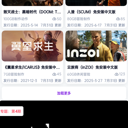
毁灭战士：黑暗时代（DOOM: The Dark Ages）免安装中文版
人渣（SCUM）免安装中文版
50
85
100GB
制作
动作
80GB
冒险
制作
发行日期：2025-5-14
7月31日 更新
发行日期：2025-6-17
7月31日 更新
《翼星求生/ICARUS》免安装中文版
云族裔（inZOI）免安装中文版
45
123
7GB
冒险
制作
60GB
休闲
冒险
发行日期：2021-12-3
7月31日 更新
发行日期：2025-3-27
7月31日 更新
加载更多
专题：第
4
期