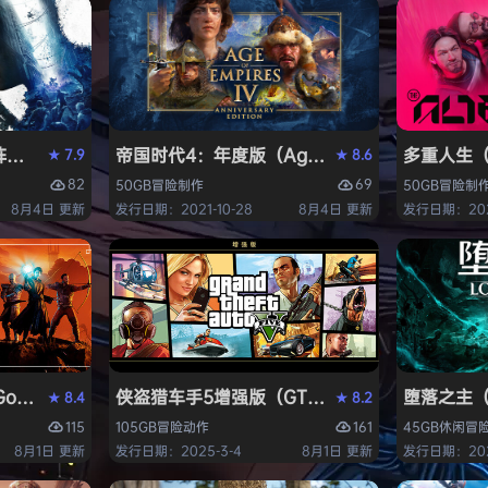
ying Light 2 Stay Human: Reloaded Edition）免
帝国时代4：年度版（Age of Empires IV: Ann
多重人生（T
7.9
8.6
★
★
82
69
50GB
冒险
制作
50GB
冒险
制
8月4日 更新
发行日期：2021-10-28
8月4日 更新
发行日期：2025
thic 1 Remake》免安装中文版
侠盗猎车手5增强版（GTA5增强版（Grand Thef
堕落之主（Lo
8.4
8.2
★
★
115
161
105GB
冒险
动作
45GB
休闲
冒
8月1日 更新
发行日期：2025-3-4
8月1日 更新
发行日期：2023