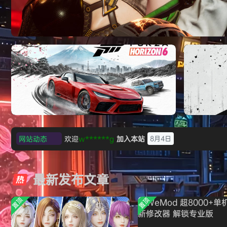
《刺客信条：黑旗 记忆重置-虚拟机版/Assassin
HYPERVISOR》免安装中文版
网站动态
欢迎
Z******U
加入本站
8月4日
极限竞速：地平线6（Forza Horizon 6）免
《原子之心/
欢迎
k******2
加入本站
8月4日
安装中文版
欢迎
C****i
加入本站
8月4日
最新发布文章
欢迎
2***5
加入本站
8月4日
欢迎
h*********0
加入本站
8月3日
置顶
置顶
欢迎
l*w
加入本站
8月2日
旋律
签到获取
41
点积分
8月1日