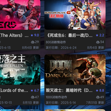
安装中文版
iversary Edition）免安装中文版
he Alters）免安装中文版
《死或生6：最后一战/DEAD OR ALI
9.0
2.2
★
★
29
34
作
80GB
剧情
动作
-6-13
8月4日 更新
发行日期：2026-6-24
8月4日 更新
t Auto V Enhanced）免安装中文版
rds of the Fallen）免安装中文版
毁灭战士：黑暗时代（DOOM: The D
6.7
8.8
★
★
47
49
险
100GB
制作
动作
-10-13
8月1日 更新
发行日期：2025-5-14
7月31日 更新