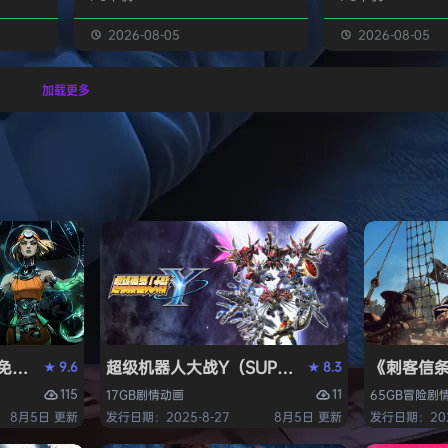
放地形，
精髓，扎根于希腊神话中的冥界和关
(类似于Polytop
提供符合
于巫术的传说，注定会为你带来酣畅
将领导一个帝国，
2026-08-05
2026-08-05
高回报的
淋漓、无穷无尽的全新体验。 在冥
鹿天下。 在回合
的越野赛
界之外奋勇战斗 作为冥界王女，你
探索迷雾、扩张领
加载更多
！ 游
将探索更为宏大深邃的神话世界，在
备军队，征伐敌人
X vs
奥林匹斯众神的鼎力相助下与时间泰
乡少女领导的帝国
tion
坦抗衡。随着你的每一次失利、每一
或选择背叛——但
次成功，这个扣人心弦的故事也将逐
手，制霸整个幻想乡
渐展开…… 驾驭巫术与黑暗…
节奏的4X体验：告
I）免安装中文版
超级机器人大战Y（SUPER ROBOT WARS 
《刺客信条：黑
9.6
8.3
★
★
115
11
17GB
剧情
动画
65GB
冒险
剧
8月5日 更新
发行日期：2025-8-27
8月5日 更新
发行日期：202