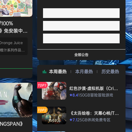
100%
ice》免安装中文
ange Juice
是橙汁系列作品全
全部公告
与来自Flying
飞天红酒桶）、QP S
本周最热
本月最热
历史最热
击）、Suguri（疾
（空旋战姬）各个
TOP1
及在本作中出现的
红色沙漠-虚拟机版（Crims
on Desert HYPERVISO
获胜为目标使用骰
150GB
冒险
冒险游戏
8.4
★
R）免安装中文版
、人类与机械在天
界。在这个世界
TOP2
《太吾绘卷：天幕心帷/The
漆黑的暗影。最
Scroll of Taiwu : Beyond
25GB
休闲
免费专区
7.1
★
The Dom》免安装中文版
NGSPAN》