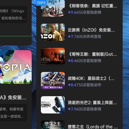
TOP3
《刺客信条：黑旗 记忆重
置-虚拟机版/Assassin’s Cr
翱翔》（Wings
65GB
冒险
剧情
9.6
★
eed Black Flag Resynced
，轻松愉快的鸟类
HYPERVISOR》免安装中文
版
部鲜活的交互式鸟
云族裔（inZOI）免安装中
名玩家游玩。 玩家
文版
60GB
休闲
冒险
7.7
★
65419 《展翅翱
n）官方授权电子
《哥特王朝：重制版/Gothi
19年德国年度桌
c 1 Remake》免安装中文
60GB
冒险
剧情
8.4
★
网站BBG家庭
版
一。 你们是一群
究员、鸟类观察
战锤40K：星际战士2（Wa
藏家——你们一直
rhammer 40,000: Space
75GB
冒险
动作
8.4
★
Marine 2）免安装中文版
那些最美丽…
PIA》免安装中
消逝的光芒2: 重装上阵版
（Dying Light 2 Stay Hu
60GB
冒险
剧情
7.9
愿望单，制霸帝国
★
man: Reloaded Edition）
 这是一款轻松休
免安装中文版
×4X战争策略游戏
堕落之主（Lords of the F