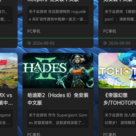
角力，
关于此游戏 在这款独特的 roguelik
关于此游戏 《展翅
平衡。
e 采矿动作游戏中抵御一波又一波外
pan）：清新有趣
靠的同伴
星怪物的攻击。利用攻击的间隔时间
主题策略桌游，一
PC单机
PC单机
深沉寒
朝地下深挖，寻找珍贵的资源和遗
类百科，适合1-5
黑熊发动
物，将它们运回穹顶来解锁强力的升
交流QQ群：9042
2026-08-05
2026-08-05
死斗后
级和有用的新配件。 不过源源不断
翔》（Wingspa
各地。
的怪物大军很快就会卷土重来——是
版改编，曾荣获20
，将带着
冒险再往深处挖一点？还是立刻返回
面游戏奖，权威桌游
建势力的
准备应对即将到来的攻击？选择权掌
类桌游位列世界第
旅途
握在你手中，不过动作一定要快！
鸟类发烧友——研
的威胁，
利用你的钻头和守护者装备快速挖掘
家、鸟类学家和收
 vs
哈迪斯2（Hades II）免安装
《帝国幻想
对抗那
隧道，探索穹顶下方的世界。每局游
在寻觅并试图吸引
安装中文
中文版
乡/TOHOTO
戏都拥…
文版
egend
关于此游戏 作为 Supergiant Gam
关于此游戏 加入
及全地
es 的首款续作，这款游戏汲取了前
幻想乡！ 游戏概览
胜利吧！
作神话级类 rogue 地城探索游戏的
闲的东方project
PC单机
PC单机