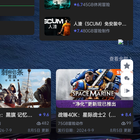
ia或者文明系列) 您
allen）免安装中文版
45GB
休闲
冒险
6.7
★
与幻想乡少女们逐
制对局中，您需要
人渣（SCUM）免安装中文
土、建设城市，筹
版
80GB
冒险
制作
7.4
★
。 对于其他幻想
，您或选择结盟、
您终将击败所有对
。 游戏特色 快
查看全部
别冗长…
Y）免安装中文版
旗 记忆重置-虚拟机版/Assassin’s Creed Black Flag R
战锤40K：星际战士2（Warhammer 4
9.6
8.4
★
★
482
99
情
75GB
冒险
动作
6-7-9
8月5日 更新
发行日期：2024-9-9
8月5日 更新