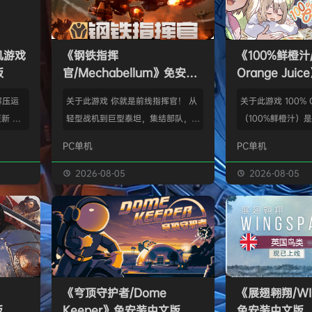
单机游戏
《钢铁指挥
《100%鲜橙汁/
版
官/Mechabellum》免安装
Orange Ju
中文版
版
解压运
关于此游戏 你就是前线指挥官！ 从
关于此游戏 100% Or
新 把
轻型战机到巨型泰坦，集结部队，铸
（100%鲜橙汁）
p.asa
成一支无坚不摧的钢铁劲旅。定制单
明星登场的桌面游戏。
PC单机
PC单机
。 We
位，研发科技，挥师破阵，所向披
Red Barrel（
游戏，
靡。 将军以智取胜。谨慎洞察战
hooting（QP追
2026-08-05
2026-08-05
由于很多
场，精准料敌先机，从容随机应变，
旋战姬）、Sora
以修改器
计谋决胜千里！胜负在智，无关手
作品里的角色，以
及时的。
速。 打造你独有的策略体系！ 在军
新角色们，一起以
实已经涵
工厂中定制单位，在战斗中升级以反
子对战吧！ 小狗
称】：w
制敌军。将狙击机甲改造为横扫集群
空中飞翔交汇的世
【资源
的收割机器，或为重型坦克加装致命
里，诞生了一小片
《穹顶守护者/Dome
《展翅翱翔/WI
的自爆模组。用你独创的战法战胜强
初…
版
Keeper》免安装中文版
免安装中文版
敌！ 从休闲娱乐到…