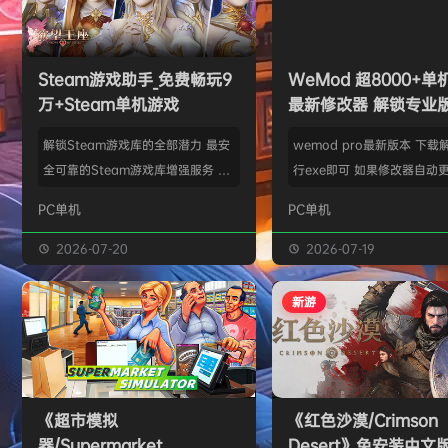
欢迎
y**u
加入本站
7月31日
旋律
签到获取
20
点积分
7月31日
旋律
签到获取
22
点积分
7月30日
欢迎
m*******n
加入本站
7月30日
Steam游戏助手_免费畅玩9
WeMod 超8000+
欢迎
1******4
加入本站
13小时前
万+Steam单机游戏
最新修改器 解锁专业
l***g
签到获取
28
点积分
17小时前
解锁Steam游戏库的全部潜力 最安
wemod pro最新版本 下载
w******g
签到获取
49
点积分
8月4日
全可靠的Steam游戏库增强服务 工
行exe即可 如果修改器自动更
欢迎
w******g
加入本站
8月4日
具优点： 不修改任何电脑设置、不
旧修改器目录 resources\ap
PC单机
PC单机
修改任何steam设置、安全可靠、
r 这个文件替换到新版的即可
可入库游戏总数 94000+、无视已
Mod 目前支持超过千款热门
2026-07-20
2026-07-19
下架和锁区游戏、支持大多数游戏联
且每周都会追加游戏列表。
机。 无需为每一款游戏单独付费，
修改器原作者都入驻了，所
新游
只需支付一次工具费用或订阅费，即
内容更新应该也是最全、最
可永久访问工具库内的成千上万款游
千款游戏听起来不多，但其
戏，包括昂贵的3A大作。 极大地降
盖了主流热门游戏【资源名
低了玩游戏的经济门槛，让玩家可以
emod pro【资源版本】：
《超市模拟
《红色沙漠/Crimson
无压力地尝试各种类型的游戏。操
大…
器/Supermarket
Desert》免安装中文
作…