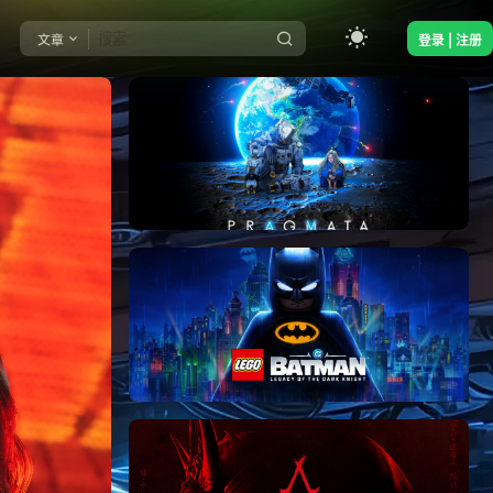
文章
登录 | 注册
《识质存在/PRAGMATA》免安装中文版
《乐高蝙蝠侠：黑暗骑士之遗/LEGO