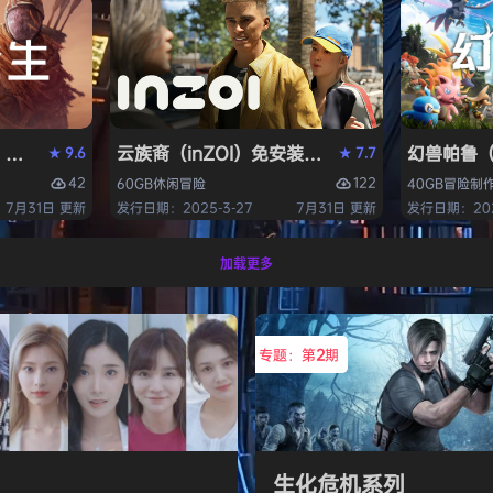
S》免安装中文版
云族裔（inZOI）免安装中文版
幻兽帕鲁（P
9.6
7.7
★
★
42
122
60GB
休闲
冒险
40GB
冒险
制
7月31日 更新
发行日期：2025-3-27
7月31日 更新
发行日期：2024
加载更多
专题：第
2
期
生化危机系列