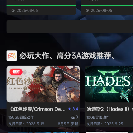
噬梦者。你的拾荒悍匪小队将深入这
这款游戏包含大量全新的开
个由‘美国梦’沦为‘美国噩梦’的另类1
此外还有职业模式能够为您
2026-08-05
2026-08-05
900年代旧城，夺回曾经繁荣却已破
著名职业车手的那种高风险
败的小镇。对那些足够勇敢的人来
体验。现在就来成就你自己
说，如今的机遇…简直是超凡脱俗！
车传奇！ 展现自己的时候到了
战术射击 + 近战斩击 战术战斗的全
戏视频 游戏截图 包含DLC • M
新进化现已来临：通过连击技巧射击
ATV Legends - Customiza
必玩大作、高分3A游戏推荐、
敌人，克服恐惧感；冲入敌阵，通过
Pack • MX vs …
冲撞、反击、连招组合重新掌控战
局！…
新游
《红色沙漠/Crimson Desert》免安装中文版
哈迪斯2（Hades I
8.4
★
0
150GB
冒险
动作
10GB
冒险
动作
发行日期：2026-3-19
8月5日 更新
发行日期：2025-9-25