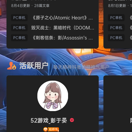
8月4日
更新 · 28篇文章
8月1日
更新 · 
《原子之心/Atomic Heart》免安装中文版
PC单机
PC单机
毁灭战士：黑暗时代（DOOM: The Dark Ages）免安装中文版
PC单机
PC单机
《刺客信条：影/Assassin’s Creed Shadows》免安装版，非虚拟机
PC单机
PC单机
活跃用户
每天精神抖擞的精神气用户
52游戏_彭于晏