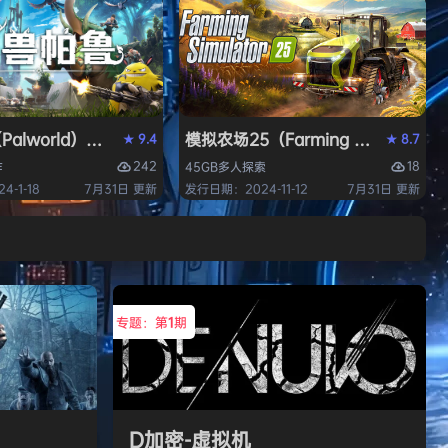
alworld）免安装中文版
模拟农场25（Farming Simulato
9.4
8.7
★
★
242
18
作
45GB
多人
探索
-1-18
7月31日 更新
发行日期：2024-11-12
7月31日 更新
专题：第
1
期
D加密-虚拟机