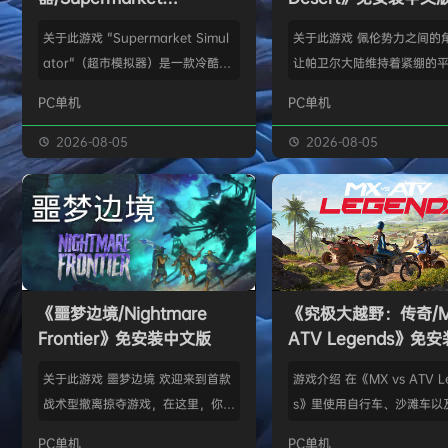
Simulator》免安装中文版
关于此游戏 "Supermarket Simul
关于此游戏 佩伦势力之间的
ator"（超市模拟器）是一款冷酷的
让帕卫尔大陆维持着紧绷的
第一人称模拟游戏，在这里，经营超
在这里，灰鬃的克里夫与可
PC单机
PC单机
市的每个细节都栩栩如生。 设计您
们一同生活。 然而，在某个
的商店，优化效率和美观。确定产品
冷的夜晚，觊觎灰鬃的宿敌
2026-08-05
2026-08-05
陈列位置，管理过道，确保为顾客提
了大规模突袭。 灰鬃成员在
供流畅的购物体验。 使用游戏中的
或丧命，或被迫流散到大陆
电脑订购存货。使用游戏中的电脑订
失去如家人般同伴的克里夫
购存货。拆开货物包装，在储藏室中
重新集结幸存的灰鬃们，重
整理货物，并将其放置在货架、冰箱
坚定决心迈出脚步。 在这段
和冰柜上。 收银员 扫描商品、收取
中，他将遇见新的同盟、新
《噩梦边境/Nightmare
《究极大越野：传奇/MX
现金和…
以及身份不明的势力， 并为
Frontier》免安装中文版
ATV Legends》免
些企图撼动大陆秩序…
版
关于此游戏 噩梦边境 欢迎来到首款
游戏介绍 在《MX vs ATV L
战术型撤离掠夺游戏，在这里，你将
s》里使用自行车、沙滩车以
以勇气与领导力对抗实体化的恐惧：
形越野车进行比赛，并获得
PC单机
PC单机