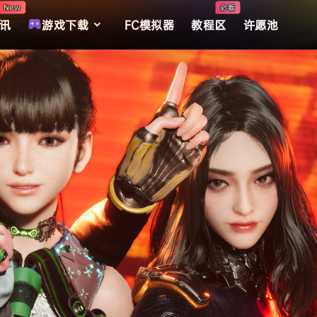
New
必看
讯
游戏下载
FC模拟器
教程区
许愿池