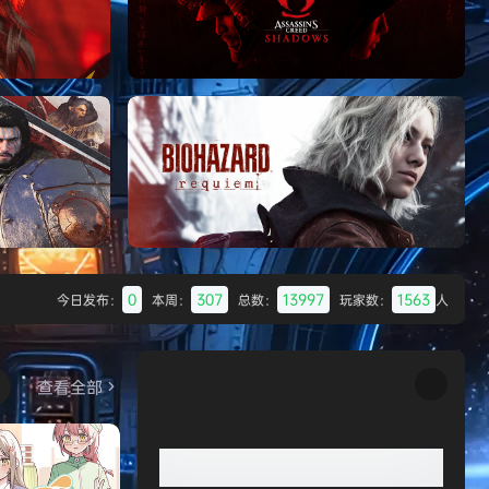
Batman: Legacy of the Dark Knight》
免安装中文版
007 初露锋芒（007 First Li
《刺客信条：影/Assassin’s Creed
Shadows》免安装版，非虚拟机
0
307
13997
1563
今日发布：
本周：
总数：
玩家数：
人
Desert
生化危机9：安魂曲（Resident Evil
Requiem）免安装中文版
查看全部