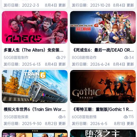
发行日期：2022-2-3
8月4日 更新
发行日期：2021-10-28
8月4日 更新
多重人生（The Alters）免安装中文版
《死或生6：最后一战/DEAD OR ALI
29
34
50GB
冒险
制作
80GB
剧情
动作
发行日期：2025-6-13
8月4日 更新
发行日期：2026-6-24
8月4日 更新
模拟火车世界6（Train Sim World 6）免安装中文版
《哥特王朝：重制版/Gothic 1 Re
6
115
35GB
冒险
探索
60GB
冒险
剧情
发行日期：2025-9-30
8月2日 更新
发行日期：2026-6-5
8月1日 更新