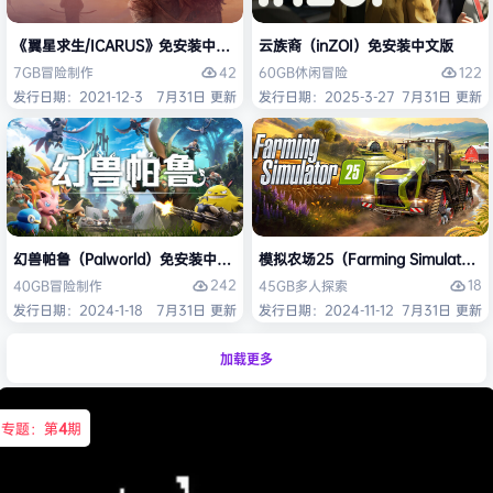
《翼星求生/ICARUS》免安装中文版
云族裔（inZOI）免安装中文版
42
122
7GB
冒险
制作
60GB
休闲
冒险
发行日期：2021-12-3
7月31日 更新
发行日期：2025-3-27
7月31日 更新
幻兽帕鲁（Palworld）免安装中文版
模拟农场25（Farming Simulato
242
18
40GB
冒险
制作
45GB
多人
探索
发行日期：2024-1-18
7月31日 更新
发行日期：2024-11-12
7月31日 更新
加载更多
专题：第
4
期