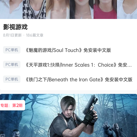
影视游戏
8月1日
更新 · 186篇文章
《魅魔的游戏/Soul Touch》免安装中文版
PC单机
《天平游戏1:抉择/Inner Scales 1：Choice》免安装中文版
PC单机
《铁门之下/Beneath the Iron Gate》免安装中文版
PC单机
专题：第
2
期