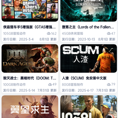
侠盗猎车手5增强版（GTA5增强版（Grand Theft Auto V Enhanced
堕落之主（Lords of the Fallen
162
47
105GB
冒险
动作
45GB
休闲
冒险
发行日期：2025-3-4
8月1日 更新
发行日期：2023-10-13
8月1日 更新
毁灭战士：黑暗时代（DOOM: The Dark Ages）免安装中文版
人渣（SCUM）免安装中文版
49
79
100GB
制作
动作
80GB
冒险
制作
发行日期：2025-5-14
7月31日 更新
发行日期：2025-6-17
7月31日 更新