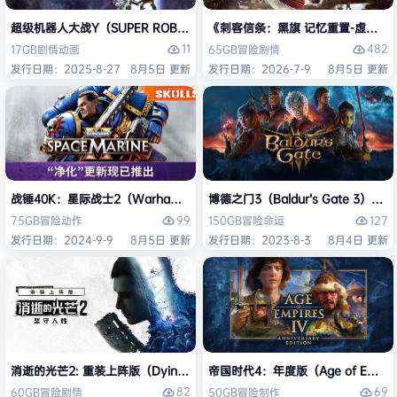
超级机器人大战Y（SUPER ROBOT WARS Y）免安装中文版
《刺客信条：黑旗 记忆重置-虚拟机版/Assas
11
482
17GB
剧情
动画
65GB
冒险
剧情
发行日期：2025-8-27
8月5日 更新
发行日期：2026-7-9
8月5日 更新
战锤40K：星际战士2（Warhammer 40,000: Space Marine 2）免安装
博德之门3（Baldur’s Gate 3）
99
127
75GB
冒险
动作
150GB
冒险
命运
发行日期：2024-9-9
8月5日 更新
发行日期：2023-8-3
8月4日 更新
消逝的光芒2: 重装上阵版（Dying Light 2 Stay Human: Reloaded Ed
帝国时代4：年度版（Age of Empires 
82
69
60GB
冒险
剧情
50GB
冒险
制作