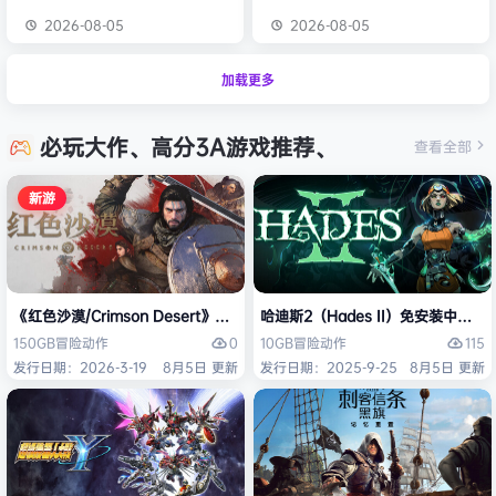
2026-08-05
2026-08-05
加载更多
必玩大作、高分3A游戏推荐、
查看全部
新游
《红色沙漠/Crimson Desert》免安装中文版
哈迪斯2（Hades II）免安装中文版
0
115
150GB
冒险
动作
10GB
冒险
动作
发行日期：2026-3-19
8月5日 更新
发行日期：2025-9-25
8月5日 更新