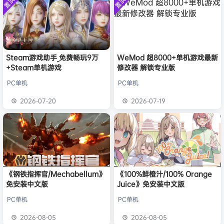
置顶
置顶
中文版
旋律
签到获取
41
点积分
安装中文
8月1日
）免安装
版
中文版
欢迎
y**u
加入本站
7月31日
旋律
签到获取
20
点积分
7月31日
旋律
签到获取
22
点积分
7月30日
欢迎
m*******n
加入本站
7月30日
Steam游戏助手_免费畅玩9万
WeMod 超8000+单机游戏最新
+Steam单机游戏
修改器 解锁专业版
欢迎
1******4
加入本站
17小时前
l***g
签到获取
28
点积分
21小时前
PC单机
PC单机
w******g
签到获取
49
点积分
8月4日
2026-07-20
2026-07-19
欢迎
w******g
加入本站
8月4日
《钢铁指挥官/Mechabellum》
《100%鲜橙汁/100% Orange
免安装中文版
Juice》免安装中文版
PC单机
PC单机
2026-08-05
2026-08-05