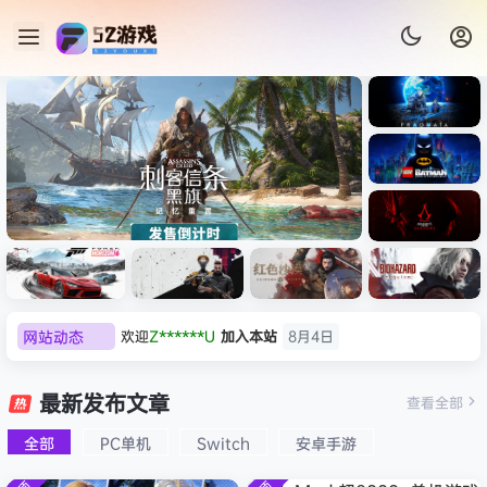
《识质存
在/PRAG
MATA》
《乐高蝙
免安装中
蝠侠：黑
文版
暗骑士之
《刺客信条：黑旗 记忆重置-
007 初露
《刺客信
遗/LEGO
网站动态
欢迎
Z******U
加入本站
8月4日
虚拟机版/Assassin’s Creed
Light
条：
Batman:
影/Assas
欢迎
k******2
加入本站
8月4日
Legacy
Black Flag Resynced
极限竞
《原子之
红色沙漠-
生化危机
sin’s
of the
欢迎
C****i
加入本站
8月4日
速：地平
心/Atomi
虚拟机版
9：安魂
最新发布文章
Creed
查看全部
HYPERVISOR》免安装中文
Dark
线
c
（Crimso
曲
欢迎
2***5
加入本站
8月4日
Shadow
Knight》
版
6（Forza
Heart》
n Desert
（Reside
s》免安装
全部
PC单机
Switch
安卓手游
欢迎
h*********0
加入本站
8月3日
免安装中
Horizon
免安装中
HYPERVI
nt Evil
版，非虚
文版
欢迎
l*w
加入本站
8月2日
6）免安装
文版
SOR）免
Requiem
拟机