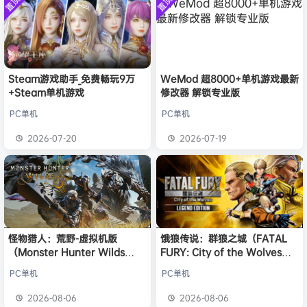
置顶
置顶
中文版
w******g
签到获取
安装中文
49
点积分
8月4日
）免安装
版
中文版
欢迎
w******g
加入本站
8月4日
欢迎
Z******U
加入本站
8月4日
欢迎
k******2
加入本站
8月4日
欢迎
C****i
加入本站
8月4日
Steam游戏助手_免费畅玩9万
WeMod 超8000+单机游戏最新
+Steam单机游戏
修改器 解锁专业版
欢迎
Q*H
加入本站
8小时前
欢迎
e******i
加入本站
8小时前
PC单机
PC单机
普洱
签到获取
39
点积分
8小时前
2026-07-20
2026-07-19
欢迎
普洱
加入本站
8小时前
怪物猎人：荒野-虚拟机版
饿狼传说：群狼之城（FATAL
（Monster Hunter Wilds
FURY: City of the Wolves）
HYPERVISOR）免安装中文版
免安装中文版
PC单机
PC单机
2026-08-06
2026-08-06