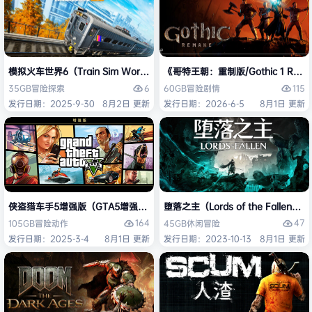
模拟火车世界6（Train Sim World 6）免安装中文版
《哥特王朝：重制版/Gothic 1 Re
6
115
35GB
冒险
探索
60GB
冒险
剧情
发行日期：2025-9-30
8月2日 更新
发行日期：2026-6-5
8月1日 更新
侠盗猎车手5增强版（GTA5增强版（Grand Theft Auto V Enhanced
堕落之主（Lords of the Fallen
164
47
105GB
冒险
动作
45GB
休闲
冒险
发行日期：2025-3-4
8月1日 更新
发行日期：2023-10-13
8月1日 更新