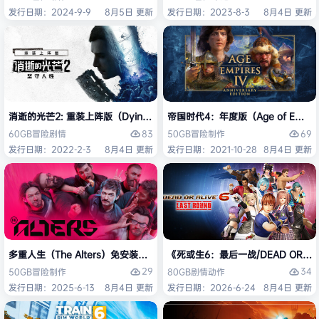
发行日期：2024-9-9
8月5日 更新
发行日期：2023-8-3
8月4日 更新
消逝的光芒2: 重装上阵版（Dying Light 2 Stay Human: Reloaded Ed
帝国时代4：年度版（Age of Empires 
83
69
60GB
冒险
剧情
50GB
冒险
制作
发行日期：2022-2-3
8月4日 更新
发行日期：2021-10-28
8月4日 更新
多重人生（The Alters）免安装中文版
《死或生6：最后一战/DEAD OR ALI
29
34
50GB
冒险
制作
80GB
剧情
动作
发行日期：2025-6-13
8月4日 更新
发行日期：2026-6-24
8月4日 更新