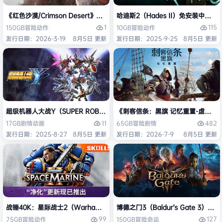
《红色沙漠/Crimson Desert》免安装中文版
哈迪斯2（Hades II）免安装中文版
1
115
150GB
冒险
动作
10GB
冒险
动作
发行日期：2026-3-19
8月5日 更新
发行日期：2025-9-25
8月5日 更新
超级机器人大战Y（SUPER ROBOT WARS Y）免安装中文版
《刺客信条：黑旗 记忆重置-虚拟机版/Assas
11
482
17GB
剧情
动画
65GB
冒险
剧情
发行日期：2025-8-27
8月5日 更新
发行日期：2026-7-9
8月5日 更新
战锤40K：星际战士2（Warhammer 40,000: Space Marine 2）免安装
博德之门3（Baldur’s Gate 3）
99
127
75GB
冒险
动作
150GB
冒险
命运