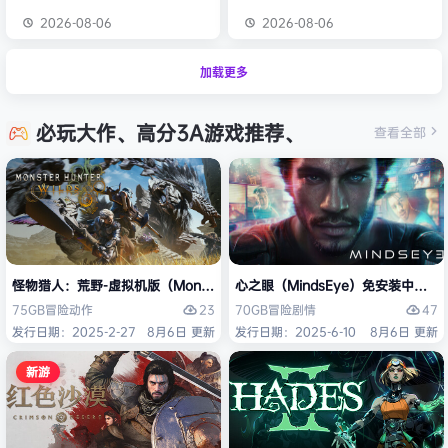
2026-08-06
2026-08-06
加载更多
必玩大作、高分3A游戏推荐、
查看全部
怪物猎人：荒野-虚拟机版（Monster Hunter Wilds HYPERVISOR）免
心之眼（MindsEye）免安装中文版
23
47
75GB
冒险
动作
70GB
冒险
剧情
发行日期：2025-2-27
8月6日 更新
发行日期：2025-6-10
8月6日 更新
新游