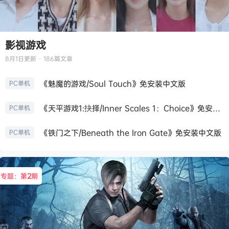
影视游戏
8月1日
更新 · 186篇文章
《魅魔的游戏/Soul Touch》免安装中文版
PC单机
《天平游戏1:抉择/Inner Scales 1：Choice》免安装中文版
PC单机
《铁门之下/Beneath the Iron Gate》免安装中文版
PC单机
专题：第
2
期