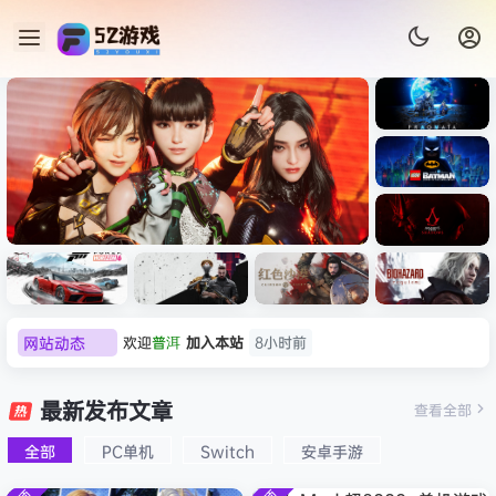
《识质存
在/PRAG
MATA》
《乐高蝙
免安装中
蝠侠：黑
文版
暗骑士之
《刺客信条：黑旗 记忆重置-
007 初露
《刺客信
遗/LEGO
网站动态
欢迎
0**3
加入本站
9小时前
虚拟机版/Assassin’s Creed
Light
条：
Batman:
影/Assas
欢迎
c***s
加入本站
11小时前
Legacy
Black Flag Resynced
极限竞
《原子之
红色沙漠-
生化危机
sin’s
of the
欢迎
V****y
加入本站
13小时前
速：地平
心/Atomi
虚拟机版
9：安魂
最新发布文章
Creed
查看全部
HYPERVISOR》免安装中文
Dark
线
c
（Crimso
曲
欢迎
j***j
加入本站
13小时前
Shadow
Knight》
版
6（Forza
Heart》
n Desert
（Reside
s》免安装
全部
PC单机
Switch
安卓手游
欢迎
1******4
加入本站
8月5日
免安装中
Horizon
免安装中
HYPERVI
nt Evil
版，非虚
文版
l***g
签到获取
28
点积分
8月5日
6）免安装
文版
SOR）免
Requiem
拟机