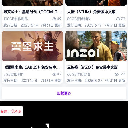
毁灭战士：黑暗时代（DOOM: The Dark Ages）免安装中文版
人渣（SCUM）免安装中文版
49
79
100GB
制作
动作
80GB
冒险
制作
发行日期：2025-5-14
7月31日 更新
发行日期：2025-6-17
7月31日 更新
《翼星求生/ICARUS》免安装中文版
云族裔（inZOI）免安装中文版
42
122
7GB
冒险
制作
60GB
休闲
冒险
发行日期：2021-12-3
7月31日 更新
发行日期：2025-3-27
7月31日 更新
加载更多
专题：第
4
期