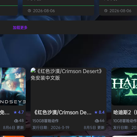
经熟悉的
生物学家，与被称为“沃德灵”的生物
慎选择升级项目，
的方式呈
神经链接。不断孵化、培育、升级、
置身风云变幻的战
2026-08-06
2026-08-06
个开放
进化你的沃德灵伙伴们，与它们一同
地敌人和恢弘的头
一个有趣
对抗寄生疫病，夺回被腐败蹂躏的绿
全神贯注，玩法令
加载更多
与怪物
色星球。 忘掉作为人类的行为直
配合视觉冲击和震
论是在表
觉，这次你将化身沃德灵，与它们神
进入完全不同的意
扮演一
经连接，以第三人称射击作为核心，
洁纯粹，单局游戏
完成一项
充分利用不同沃德灵的射击风格应对
战，重玩度很高。 
拯救地
多变的战场局面，并且在闪避、格
式包含五个世界，
挡、反击等技能的配…
人种…
PERVISOR）免安装中文版
e）免安装中文版
《红色沙漠/Crimson Desert》免安装中文版
哈迪斯2（H
4.7
8.4
★
★
48
66
150GB
冒险
动作
10GB
冒险
动作
8月6日 更新
发行日期：2026-3-19
8月5日 更新
发行日期：202