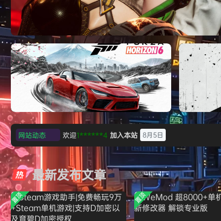
《刺客信条：黑旗 记忆重置-虚拟机版/Assassin’
HYPERVISOR》免安装中文版
网站动态
l***g
签到获取
28
点积分
8月5日
极限竞速：地平线6（Forza Horizon 6）免
《原子之心/
w******g
签到获取
49
点积分
8月4日
安装中文版
欢迎
w******g
加入本站
8月4日
最新发布文章
欢迎
D****Z
加入本站
20小时前
欢迎
有*酱
加入本站
22小时前
置顶
置顶
e******i
签到获取
43
点积分
23小时前
欢迎
Q*H
加入本站
8月6日