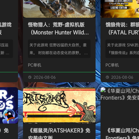
单机游戏
怪物猎人：荒野-虚拟机版
饿狼传说：群
版
（Monster Hunter Wilds
（FATAL FURY:
HYPERVISOR）免安装中文
the Wolve
解压运
关于此游戏 狂野凶猛的大自然，袭
关于此游戏 SNK
版
新 把
来。 时刻都在动态变化的原野。 这
『饿狼传说』系列自
p.asa
是个关于生活在具有两面性的世界中
来一直引领着90
PC单机
PC单机
。 We
的怪物与人们的故事。 你会化为以
潮。从1999年的『饿
游戏，
狩猎强大怪物为生的“猎人”，使用狩
THE WOLVES-
2026-08-06
2026-08-06
由于很多
猎获得的素材打造更强的武器防具，
系列的最新作品『饿狼
以修改器
并逐渐解明这个世界与人们之间的关
the Wolves』
及时的。
联。 进化的狩猎动作，寻求连续不
了加速兴奋的“REV
实已经涵
断的沉浸感，究极的狩猎体验正等待
的“REV系统”可
称】：w
你的到来。 故事 数年前，在公会还
种特殊攻击！“REV
【资源
没有调查过的未踏足领域“封禁之地”
速”，还有S.P.G.区
s）免
《摇鼠灵/RATSHAKER》免
《华夏山河/Chi
的边境上，一名少年“纳塔”获救。
安装中文版
Frontiers
公会根…