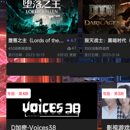
堕落之主（Lords of the Fallen）免安装中文版
毁灭战士：黑暗时代（DO
6.7
★
47
45GB
休闲
冒险
100GB
制作
动作
发行日期：2023-10-13
8月1日 更新
发行日期：2025-5-14
专题：第
4
期
专题：第
3
期
D加密-Voices38
影视游戏