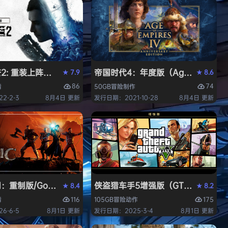
 重装上阵版（Dying Light 2 Stay Human: Reloaded E
帝国时代4：年度版（Age of Empires 
7.9
8.6
★
★
86
74
情
50GB
冒险
制作
2-2-3
8月4日 更新
发行日期：2021-10-28
8月4日 更新
中文版
重制版/Gothic 1 Remake》免安装中文版
侠盗猎车手5增强版（GTA5增强版（Gran
8.4
8.2
★
★
116
175
情
105GB
冒险
动作
6-6-5
8月1日 更新
发行日期：2025-3-4
8月1日 更新