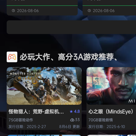
独属于你的强大构筑 装备获取 游戏
虚幻引擎的帮助下，使用已
中的[装备][技能][护身符]主要通过
图形技术和机制以丰富多彩
2026-08-06
2026-08-06
与怪物战斗胜利后随机获得 并可通
现游戏世界。 玩家将看到一
过[打造]、[合成]等系统将装备打造
的世界，令人兴奋的任务，
成[绝世神器]从而战胜更加强大的怪
的情节和谜题。 英雄将面临
物 社交媒体 官方1群：190422729
的战斗和与老板的战斗，无
章节&难度 游戏主要拥有5个章节，
面上还是在地牢里。 你必须
必玩大作、高分3A游戏推荐、
每个大型章节有若干小关卡。 难度
组由命运聚集的五个角色来
可分为：…
伟大的使命-从古老的邪恶中
球！ 一个古老…
怪物猎人：荒野-虚拟机版（Monster Hunter Wilds HY
心之眼（MindsEy
4.8
★
33
75GB
冒险
动作
70GB
冒险
剧情
发行日期：2025-2-27
8月6日 更新
发行日期：2025-6-10