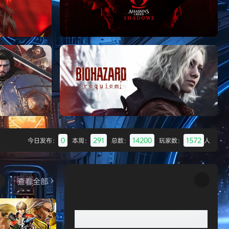
Batman: Legacy of the Dark Knight》
免安装中文版
007 初露锋芒（007 First Li
《刺客信条：影/Assassin’s Creed
Shadows》免安装版，非虚拟机
0
291
14200
1572
今日发布：
本周：
总数：
玩家数：
人
Desert
生化危机9：安魂曲（Resident Evil
Requiem）免安装中文版
查看全部