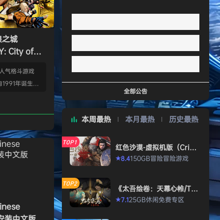
狼之城
 City of
s）免安装中文版
的人气格斗游戏
1991年诞生以
全部公告
年代格斗游戏的热
狼 -MARK OF
本周最热
本月最热
历史最热
』起，时隔26年，
传说 City of
TOP1
终于登场！ ■新实装
红色沙漠-虚拟机版（Crims
on Desert HYPERVISO
系统”！ 新实装
150GB
冒险
冒险游戏
8.4
★
R）免安装中文版
以从战斗开始发动各
武技”、“REV加
TOP2
《太吾绘卷：天幕心帷/The
…
Scroll of Taiwu : Beyond
25GB
休闲
免费专区
7.1
★
The Dom》免安装中文版
nese
》免安装中文版