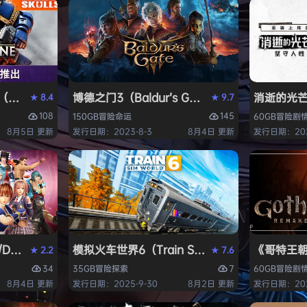
ack Flag Resynced HYPERVISOR》免安装中文版
arhammer 40,000: Space Marine 2）免安装中文版
博德之门3（Baldur’s Gate 3）免安装中文版
消逝的光芒2:
8.4
9.7
★
★
108
145
150GB
冒险
命运
60GB
冒险
剧
8月5日 更新
发行日期：2023-8-3
8月4日 更新
发行日期：202
AD OR ALIVE 6 Last Round》免安装中文版
模拟火车世界6（Train Sim World 6）免安装
《哥特王朝：
2.2
7.6
★
★
34
7
35GB
冒险
探索
60GB
冒险
剧
8月4日 更新
发行日期：2025-9-30
8月2日 更新
发行日期：202