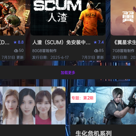
OM: The Dark Ages）免安装中文版
人渣（SCUM）免安装中文版
《翼星求生
8.8
7.4
★
★
50
85
80GB
冒险
制作
7GB
冒险
制作
7月31日 更新
发行日期：2025-6-17
7月31日 更新
发行日期：2021
加载更多
专题：第
2
期
生化危机系列