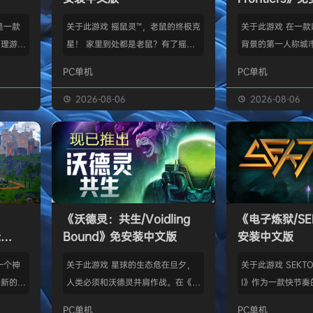
》是一款
关于此游戏 摇鼠灵™，老鼠的终极克
关于此游戏 在一
管理游
星！ 家里到处都是老鼠？有了摇鼠
背景的第一人称城
群，让族
灵™，彻底告别鼠患！全新手段，杀
划、建造并放松身
PC单机
PC单机
类题材的
灭所有不速之客！拿在手上大力摇，
的工匠起步，循序
游太空滋
剩下的交给摇鼠灵™就行了。不用夹
并筑起宏伟建筑。
2026-08-06
2026-08-06
会感激你
子，不会搞得乱糟糟，也不用偷偷摸
产链，打磨物流，
鸟群没了
摸丢死老鼠！ 有了摇鼠灵™，一切尽
的节奏繁荣发展—
，这也只
在掌握！把那只老鼠摇到服从，看着
精巧系统带来的成
描附近
“鼠条”填满。摇得多了，就能慢慢彻
区域——山间隘口
各种隐藏
底解决你的问题了。摇鼠灵™起效
河谷——各自拥有
，也可能
快，用法简单，效果绝佳，让你的烦
令人忍不住截图的
《沃德灵：共生/Voidling
《电子炼狱/SE
设施，以
恼瞬间无影无踪。 为什么选择摇鼠
背景；它会塑造你
:
Bound》免安装中文版
安装中文版
灵™？ 轻松…
目标。发掘古老工
安装中文
一个神
关于此游戏 星球的生态危在旦夕，
关于此游戏 SEKTOR
个新的幻
人类必须和沃德灵并肩作战。在《沃
I》作为一款快节奏
。 在
德灵：共生》中，你将扮演一名太空
戏，融合了硬式科
PC单机
PC单机