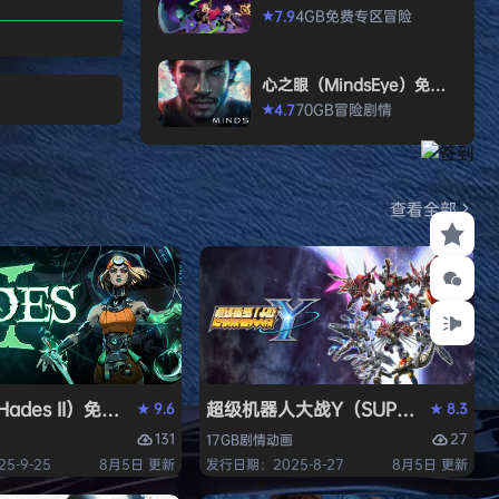
打造强大的构筑，
2》免安装中文版
4GB
免费专区
冒险
7.9
★
场，迎战源源不断
目。这款游戏需要
心之眼（MindsEye）免安
人肾上腺素飙升，
装中文版
70GB
冒险
剧情
4.7
★
撼音乐，可以令你
识状态。 玩法简
耗时较短，大量挑
游戏特色 战役模
查看全部
关卡动态变化，敌
ades II）免安装中文版
超级机器人大战Y（SUPER ROBOT
9.6
8.3
★
★
131
27
17GB
剧情
动画
5-9-25
8月5日 更新
发行日期：2025-8-27
8月5日 更新