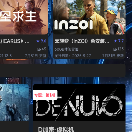
/ICARUS》免安装中文版
云族裔（inZOI）免安装中文版
9.6
7.7
★
★
45
123
60GB
休闲
冒险
-12-3
7月31日 更新
发行日期：2025-3-27
7月31日 更新
专题：第
1
期
D加密-虚拟机