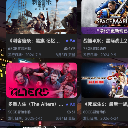
《刺客信条：黑旗 记忆重置-虚拟机版/Assassin’s Creed Bl
战锤40K：星际战士2（W
9.6
★
499
65GB
冒险
剧情
75GB
冒险
动作
发行日期：2026-7-9
8月5日 更新
发行日期：2024-9-9
多重人生（The Alters）免安装中文版
《死或生6：最后一战/DE
9.0
★
31
50GB
冒险
制作
80GB
剧情
动作
发行日期：2025-6-13
8月4日 更新
发行日期：2026-6-24