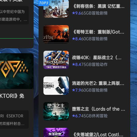
TOP3
《刺客信条：黑旗 记忆重
置-虚拟机版/Assassin’s Cr
款以中世纪中国为
65GB
冒险
剧情
9.6
★
eed Black Flag Resynced
市建造游戏中，规
HYPERVISOR》免安装中文
版
心。你从一名朴实
《哥特王朝：重制版/Gothi
渐进地规划、生产
c 1 Remake》免安装中文
60GB
冒险
剧情
8.4
★
版
管理村民，搭建生
让你的村落以自己
战锤40K：星际战士2（Wa
—无压力，并享受
rhammer 40,000: Space
75GB
冒险
动作
8.4
★
就感。 探索三大
Marine 2）免安装中文版
、沙漠平原与肥沃
独特资源、挑战与
消逝的光芒2: 重装上阵版
景致。地貌不仅是
（Dying Light 2 Stay Hu
60GB
冒险
剧情
7.9
★
man: Reloaded Edition）
KTORI》免
的策略与可达成的
免安装中文版
…
堕落之主（Lords of the F
allen）免安装中文版
45GB
休闲
冒险
6.7
I 《SEKTOR
★
的双摇杆射击游
技音乐的激烈。谨
《失落城堡2/Lost Castle