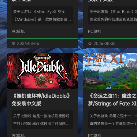
关于此游戏 《MindsEye》战役
关于此游戏 《Star Birds
《MindsEye》是一款剧情叙事驱动
美轮美奂的科幻建造和资源
的惊悚风格单人动作冒险游戏，故事
戏，你将指引遨游太空的鸟
PC单机
PC单机
背景设定在近未来沙漠城市红石城。
群繁盛起来。不论是熟知此
你将扮演雅各布·迪亚兹——一名退
老手玩家，还是只想浅尝神
2026-08-06
2026-08-06
役士兵，因被植入了神秘的神经植入
味的路人过客，星辰群鸟都
体而饱受支离破碎的记忆困扰。在电
的陪伴。什么，你说是因为
影化叙事的战役中，你将执行任务、
你，就立马出乱子？哎呀呀
揭开过往谜团，并直面一场涉及失控
是其中一个原因而已啦。 扫
人工智能、腐败企业与无序军事力量
的小行星，操纵漫游车揭露
的惊天阴谋——这场危机的波及范围
的资源，可能是冰块和金属
《挂机破坏神/IdleDiablo》
《命运之弦11：魔法之
远不止红石城本身。 红石城 红石城
是某些未知之物。建造生产
免安装中文版
梦/Strings of Fate XI
是…
便开采资…
Magic dream》免
关于此游戏 这是一款挂机刷宝游戏
关于此游戏 命运之弦十一：
版
主打万物皆可刷 你付出了时间就必
奇的梦想是一个尝试创造一
然会有所收获 没有最强的装备 只有
想冒险世界的RPG类型的球迷
PC单机
PC单机