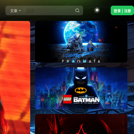
文章
登录 | 注册
《识质存在/PRAGMATA》免安装中文版
《乐高蝙蝠侠：黑暗骑士之遗/LEGO