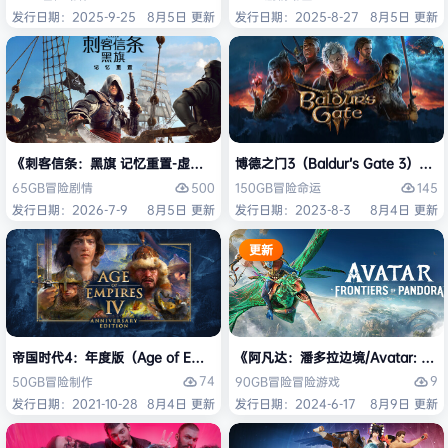
发行日期：2025-9-25
8月5日 更新
发行日期：2025-8-27
8月5日 更新
《刺客信条：黑旗 记忆重置-虚拟机版/Assassin’s Creed Black Flag Re
博德之门3（Baldur’s Gate 3）
500
145
65GB
冒险
剧情
150GB
冒险
命运
发行日期：2026-7-9
8月5日 更新
发行日期：2023-8-3
8月4日 更新
更新
帝国时代4：年度版（Age of Empires IV: Anniversary Edition）免安
《阿凡达：潘多拉边境/Avatar: Front
74
9
50GB
冒险
制作
90GB
冒险
冒险游戏
发行日期：2021-10-28
8月4日 更新
发行日期：2024-6-17
8月9日 更新