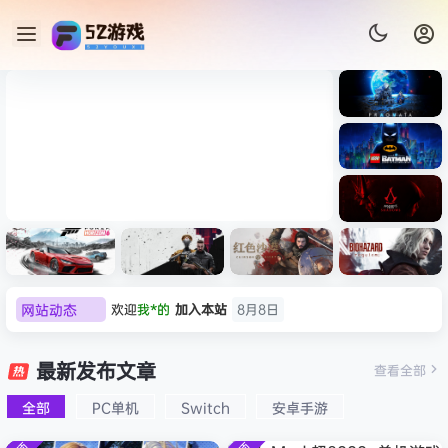
《识质存
在/PRAG
MATA》
《乐高蝙
免安装中
蝠侠：黑
文版
暗骑士之
007 初露锋芒（007 First
《剑星/St
《刺客信
欢迎
我*的
加入本站
8月8日
遗/LEGO
网站动态
Light ）免安装中文版
+修改器
条：
Batman:
欢迎
D****Z
加入本站
8月7日
影/Assas
Legacy
欢迎
有*酱
加入本站
8月7日
极限竞
《原子之
红色沙漠-
生化危机
sin’s
of the
速：地平
心/Atomi
虚拟机版
9：安魂
最新发布文章
Creed
e******i
签到获取
43
点积分
8月7日
查看全部
Dark
线
c
（Crimso
曲
Shadow
Knight》
欢迎
Q*H
加入本站
8月6日
6（Forza
Heart》
n Desert
（Reside
s》免安装
全部
PC单机
Switch
安卓手游
免安装中
欢迎
e******i
加入本站
8月6日
Horizon
免安装中
HYPERVI
nt Evil
版，非虚
文版
6）免安装
文版
SOR）免
Requiem
普洱
签到获取
39
点积分
8月6日
拟机