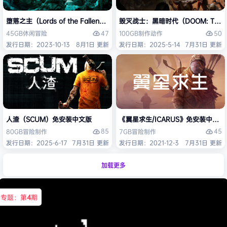
堕落之主（Lords of the Fallen）免安装中文版
毁灭战士：黑暗时代（DOOM: The D
47
50
45GB
休闲
冒险
100GB
制作
动作
发行日期：2023-10-13
8月1日 更新
发行日期：2025-5-14
7月31日 更新
人渣（SCUM）免安装中文版
《翼星求生/ICARUS》免安装中文版
85
45
80GB
冒险
制作
7GB
冒险
制作
发行日期：2025-6-17
7月31日 更新
发行日期：2021-12-3
7月31日 更新
加载更多
专题：第
4
期