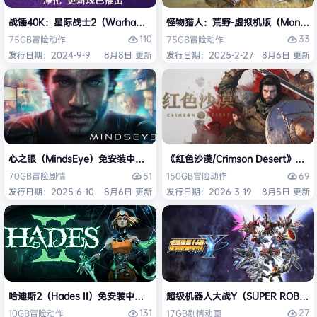
战锤40K：星际战士2（Warhammer 40,000: Space Marine 2）免安装
怪物猎人：荒野-虚拟机版（Monster H
110
33
75GB
冒险
动作
75GB
冒险
动作
发行日期：2024-9-9
8月8日 更新
发行日期：2025-2-27
8月6日 更新
心之眼（MindsEye）免安装中文版
《红色沙漠/Crimson Desert》免
51
69
70GB
冒险
剧情
150GB
冒险
动作
发行日期：2025-6-10
8月6日 更新
发行日期：2026-3-19
8月5日 更新
哈迪斯2（Hades II）免安装中文版
超级机器人大战Y（SUPER ROBOT
131
27
10GB
冒险
动作
17GB
剧情
动画