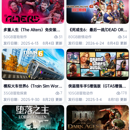
多重人生（The Alters）免安装中文版
《死或生6：最后一战/DEAD OR ALI
31
34
50GB
冒险
制作
80GB
剧情
动作
发行日期：2025-6-13
8月4日 更新
发行日期：2026-6-24
8月4日 更新
模拟火车世界6（Train Sim World 6）免安装中文版
侠盗猎车手5增强版（GTA5增强版（Gran
7
178
35GB
冒险
探索
105GB
冒险
动作
发行日期：2025-9-30
8月2日 更新
发行日期：2025-3-4
8月1日 更新