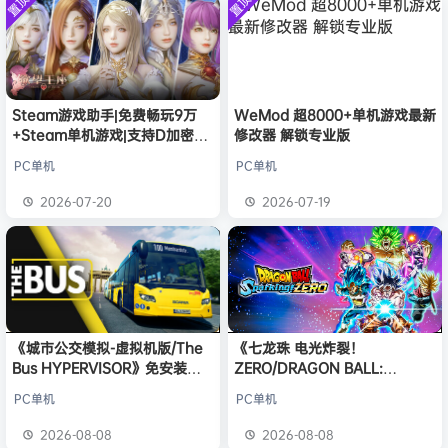
置顶
置顶
中文版
安装中文
）免安装
欢迎
普洱
加入本站
8月6日
版
中文版
欢迎
0**3
加入本站
8月6日
欢迎
c***s
加入本站
8月6日
欢迎
沉*****松
加入本站
6小时前
Steam游戏助手|免费畅玩9万
WeMod 超8000+单机游戏最新
欢迎
兔****
加入本站
22小时前
+Steam单机游戏|支持D加密以
修改器 解锁专业版
欢迎
q********6
加入本站
8月8日
及育碧D加密授权
PC单机
PC单机
大**颠
签到获取
64
点积分
8月8日
欢迎
大**颠
加入本站
8月8日
2026-07-20
2026-07-19
《城市公交模拟-虚拟机版/The
《七龙珠 电光炸裂！
Bus HYPERVISOR》免安装中
ZERO/DRAGON BALL:
文版
Sparking! ZERO》免安装中文
PC单机
PC单机
版
2026-08-08
2026-08-08