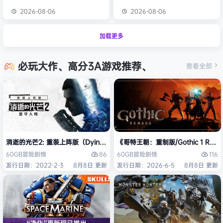
2026-08-06
2026-08-06
加载更多
必玩大作、高分3A游戏推荐、
查看全部
消逝的光芒2: 重装上阵版（Dying Light 2 Stay Human: Reloaded Ed
《哥特王朝：重制版/Gothic 1 Re
86
116
60GB
冒险
剧情
60GB
冒险
剧情
发行日期：2022-2-3
8月8日 更新
发行日期：2026-6-5
8月8日 更新