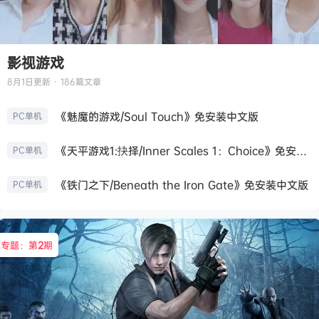
影视游戏
8月1日
更新 · 186篇文章
《魅魔的游戏/Soul Touch》免安装中文版
PC单机
《天平游戏1:抉择/Inner Scales 1：Choice》免安装中文版
PC单机
《铁门之下/Beneath the Iron Gate》免安装中文版
PC单机
专题：第
2
期