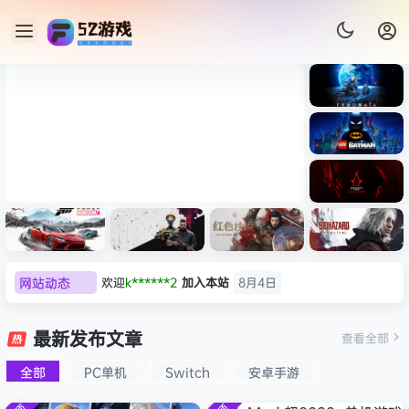
《识质存
在/PRAG
MATA》
《乐高蝙
免安装中
蝠侠：黑
文版
暗骑士之
007 初露锋芒（007 First
《剑星/St
《刺客信
遗/LEGO
网站动态
欢迎
C****i
加入本站
8月4日
Light ）免安装中文版
+修改器
条：
Batman:
影/Assas
欢迎
2***5
加入本站
8月4日
Legacy
极限竞
《原子之
红色沙漠-
生化危机
sin’s
of the
欢迎
h*********0
加入本站
8月3日
速：地平
心/Atomi
虚拟机版
9：安魂
最新发布文章
Creed
查看全部
Dark
线
c
（Crimso
曲
欢迎
l*w
加入本站
8月2日
Shadow
Knight》
6（Forza
Heart》
n Desert
（Reside
s》免安装
全部
PC单机
Switch
安卓手游
旋律
签到获取
41
点积分
8月1日
免安装中
Horizon
免安装中
HYPERVI
nt Evil
版，非虚
文版
欢迎
y**u
加入本站
7月31日
6）免安装
文版
SOR）免
Requiem
拟机