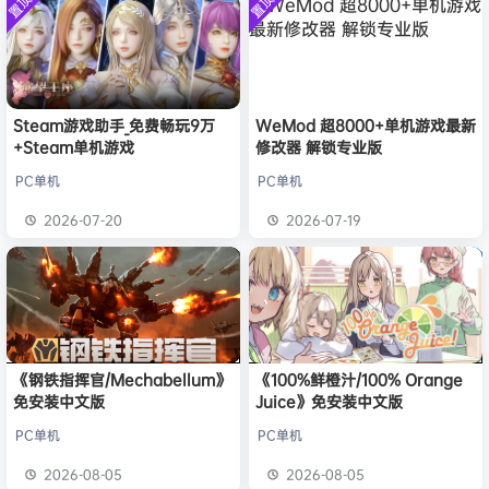
置顶
置顶
中文版
旋律
签到获取
20
点积分
安装中文
7月31日
）免安装
版
中文版
旋律
签到获取
22
点积分
7月30日
欢迎
m*******n
加入本站
7月30日
欢迎
1******4
加入本站
15小时前
l***g
签到获取
28
点积分
19小时前
Steam游戏助手_免费畅玩9万
WeMod 超8000+单机游戏最新
+Steam单机游戏
修改器 解锁专业版
w******g
签到获取
49
点积分
8月4日
欢迎
w******g
加入本站
8月4日
PC单机
PC单机
欢迎
Z******U
加入本站
8月4日
2026-07-20
2026-07-19
欢迎
k******2
加入本站
8月4日
《钢铁指挥官/Mechabellum》
《100%鲜橙汁/100% Orange
免安装中文版
Juice》免安装中文版
PC单机
PC单机
2026-08-05
2026-08-05