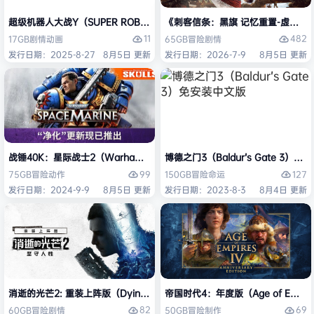
超级机器人大战Y（SUPER ROBOT WARS Y）免安装中文版
《刺客信条：黑旗 记忆重置-虚拟机版/Assas
11
482
17GB
剧情
动画
65GB
冒险
剧情
发行日期：2025-8-27
8月5日 更新
发行日期：2026-7-9
8月5日 更新
战锤40K：星际战士2（Warhammer 40,000: Space Marine 2）免安装
博德之门3（Baldur’s Gate 3）
99
127
75GB
冒险
动作
150GB
冒险
命运
发行日期：2024-9-9
8月5日 更新
发行日期：2023-8-3
8月4日 更新
消逝的光芒2: 重装上阵版（Dying Light 2 Stay Human: Reloaded Ed
帝国时代4：年度版（Age of Empires 
82
69
60GB
冒险
剧情
50GB
冒险
制作