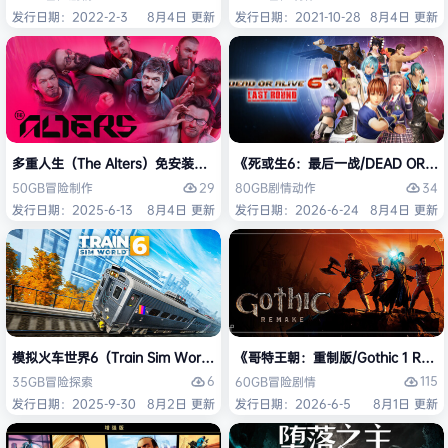
发行日期：2022-2-3
8月4日 更新
发行日期：2021-10-28
8月4日 更新
多重人生（The Alters）免安装中文版
《死或生6：最后一战/DEAD OR ALI
29
34
50GB
冒险
制作
80GB
剧情
动作
发行日期：2025-6-13
8月4日 更新
发行日期：2026-6-24
8月4日 更新
模拟火车世界6（Train Sim World 6）免安装中文版
《哥特王朝：重制版/Gothic 1 Re
6
115
35GB
冒险
探索
60GB
冒险
剧情
发行日期：2025-9-30
8月2日 更新
发行日期：2026-6-5
8月1日 更新