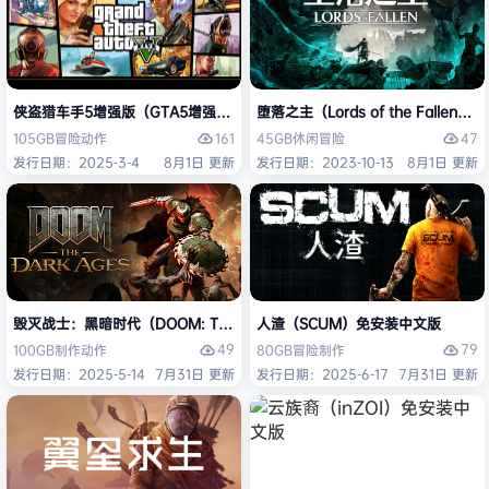
侠盗猎车手5增强版（GTA5增强版（Grand Theft Auto V Enhanced
堕落之主（Lords of the Fallen
161
47
105GB
冒险
动作
45GB
休闲
冒险
发行日期：2025-3-4
8月1日 更新
发行日期：2023-10-13
8月1日 更新
毁灭战士：黑暗时代（DOOM: The Dark Ages）免安装中文版
人渣（SCUM）免安装中文版
49
79
100GB
制作
动作
80GB
冒险
制作
发行日期：2025-5-14
7月31日 更新
发行日期：2025-6-17
7月31日 更新