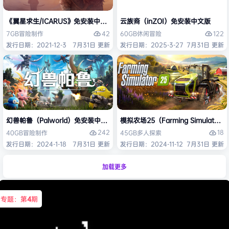
《翼星求生/ICARUS》免安装中文版
云族裔（inZOI）免安装中文版
42
122
7GB
冒险
制作
60GB
休闲
冒险
发行日期：2021-12-3
7月31日 更新
发行日期：2025-3-27
7月31日 更新
幻兽帕鲁（Palworld）免安装中文版
模拟农场25（Farming Simulato
242
18
40GB
冒险
制作
45GB
多人
探索
发行日期：2024-1-18
7月31日 更新
发行日期：2024-11-12
7月31日 更新
加载更多
专题：第
4
期