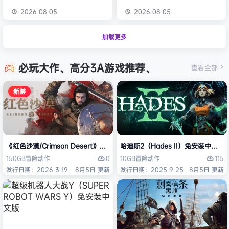
2026-08-05
2026-08-05
加载更多
必玩大作、高分3A游戏推荐、
查看全部
新游
《红色沙漠/Crimson Desert》免安装中文版
哈迪斯2（Hades II）免安装中文版
0
115
150GB
冒险
动作
10GB
冒险
动作
发行日期：2026-3-19
8月5日 更新
发行日期：2025-9-25
8月5日 更新