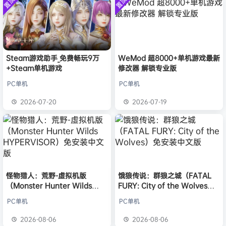
置顶
置顶
欢迎
1******4
加入本站
8月5日
中文版
安装中文
）免安装
版
中文版
l***g
签到获取
28
点积分
8月5日
w******g
签到获取
49
点积分
8月4日
欢迎
w******g
加入本站
8月4日
欢迎
Z******U
加入本站
8月4日
Steam游戏助手_免费畅玩9万
WeMod 超8000+单机游戏最新
+Steam单机游戏
修改器 解锁专业版
欢迎
k******2
加入本站
8月4日
欢迎
C****i
加入本站
8月4日
PC单机
PC单机
欢迎
Q*H
加入本站
6小时前
2026-07-20
2026-07-19
欢迎
e******i
加入本站
6小时前
怪物猎人：荒野-虚拟机版
饿狼传说：群狼之城（FATAL
（Monster Hunter Wilds
FURY: City of the Wolves）
HYPERVISOR）免安装中文版
免安装中文版
PC单机
PC单机
2026-08-06
2026-08-06