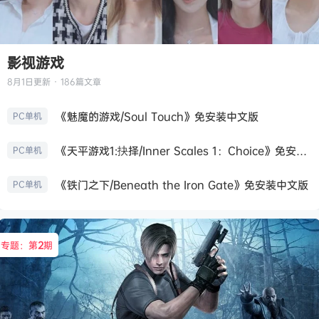
影视游戏
8月1日
更新 · 186篇文章
《魅魔的游戏/Soul Touch》免安装中文版
PC单机
《天平游戏1:抉择/Inner Scales 1：Choice》免安装中文版
PC单机
《铁门之下/Beneath the Iron Gate》免安装中文版
PC单机
专题：第
2
期