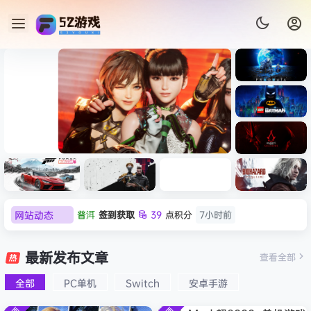
《识质存
在/PRAG
MATA》
《乐高蝙
免安装中
蝠侠：黑
文版
暗骑士之
《剑星/Stellar Blade》本体
《刺客信
遗/LEGO
普洱
签到获取
39
点积分
7小时前
网站动态
+修改器打包下载 解压即玩
条：
Batman:
影/Assas
欢迎
普洱
加入本站
7小时前
Legacy
极限竞
《原子之
红色沙漠-
生化危机
sin’s
of the
欢迎
0**3
加入本站
7小时前
速：地平
心/Atomi
虚拟机版
9：安魂
最新发布文章
Creed
查看全部
Dark
线
c
（Crimso
曲
欢迎
c***s
加入本站
9小时前
Shadow
Knight》
6（Forza
Heart》
n Desert
（Reside
s》免安装
全部
PC单机
Switch
安卓手游
欢迎
V****y
加入本站
11小时前
免安装中
Horizon
免安装中
HYPERVI
nt Evil
版，非虚
文版
欢迎
j***j
加入本站
11小时前
6）免安装
文版
SOR）免
Requiem
拟机