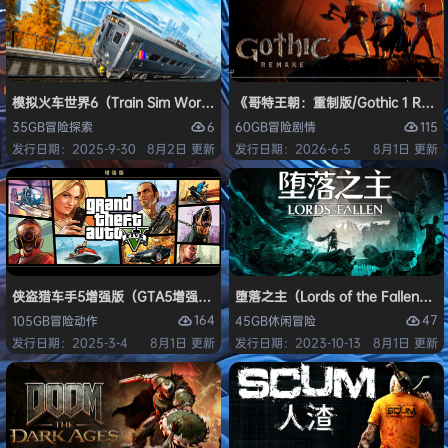
模拟火车世界6（Train Sim World 6）免安装中文版
《哥特王朝：重制版/Gothic 1 Re
6
115
35GB
冒险
探索
60GB
冒险
剧情
发行日期：2025-9-30
8月2日 更新
发行日期：2026-6-5
8月1日 更新
侠盗猎车手5增强版（GTA5增强版（Grand Theft Auto V Enhanced
堕落之主（Lords of the Fallen
164
47
105GB
冒险
动作
45GB
休闲
冒险
发行日期：2025-3-4
8月1日 更新
发行日期：2023-10-13
8月1日 更新