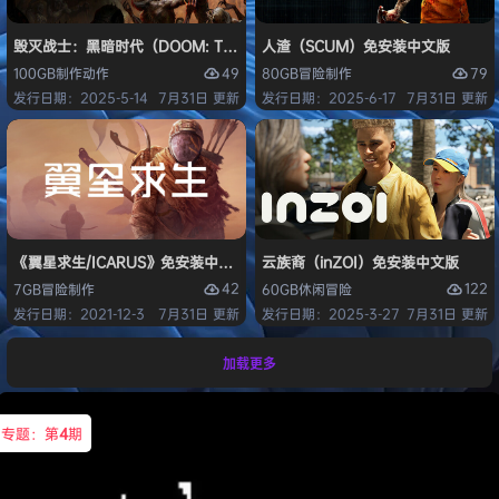
毁灭战士：黑暗时代（DOOM: The Dark Ages）免安装中文版
人渣（SCUM）免安装中文版
49
79
100GB
制作
动作
80GB
冒险
制作
发行日期：2025-5-14
7月31日 更新
发行日期：2025-6-17
7月31日 更新
《翼星求生/ICARUS》免安装中文版
云族裔（inZOI）免安装中文版
42
122
7GB
冒险
制作
60GB
休闲
冒险
发行日期：2021-12-3
7月31日 更新
发行日期：2025-3-27
7月31日 更新
加载更多
专题：第
4
期