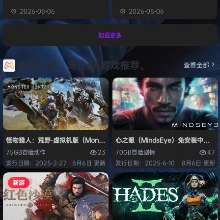
2026-08-06
2026-08-06
加载更多
必玩大作、高分3A游戏推荐、
查看全部
怪物猎人：荒野-虚拟机版（Monster Hunter Wilds HYPERVISOR）免
心之眼（MindsEye）免安装中文版
23
47
75GB
冒险
动作
70GB
冒险
剧情
发行日期：2025-2-27
8月6日 更新
发行日期：2025-6-10
8月6日 更新
新游