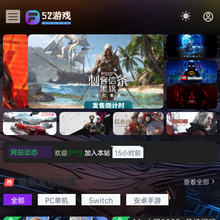
《识质存
在/PRAG
MATA》
《乐高蝙
免安装中
蝠侠：黑
文版
暗骑士之
《刺客信条：黑旗 记忆重置-
007 初露
《刺客信
遗/LEGO
网站动态
欢迎
0**3
加入本站
15小时前
虚拟机版/Assassin’s Creed
Light
条：
Batman:
影/Assas
欢迎
c***s
加入本站
17小时前
Legacy
Black Flag Resynced
极限竞
《原子之
红色沙漠-
生化危机
sin’s
of the
欢迎
V****y
加入本站
19小时前
速：地平
心/Atomi
虚拟机版
9：安魂
最新发布文章
Creed
查看全部
HYPERVISOR》免安装中文
Dark
线
c
（Crimso
曲
欢迎
j***j
加入本站
19小时前
Shadow
Knight》
版
6（Forza
Heart》
n Desert
（Reside
s》免安装
全部
PC单机
Switch
安卓手游
欢迎
1******4
加入本站
8月5日
免安装中
Horizon
免安装中
HYPERVI
nt Evil
版，非虚
文版
l***g
签到获取
28
点积分
8月5日
6）免安装
文版
SOR）免
Requiem
拟机