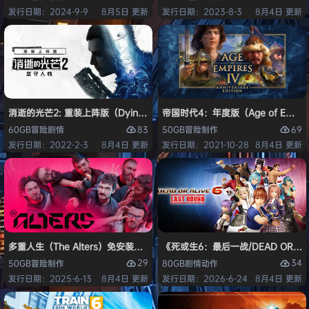
发行日期：2024-9-9
8月5日 更新
发行日期：2023-8-3
8月4日 更新
消逝的光芒2: 重装上阵版（Dying Light 2 Stay Human: Reloaded Ed
帝国时代4：年度版（Age of Empires 
83
69
60GB
冒险
剧情
50GB
冒险
制作
发行日期：2022-2-3
8月4日 更新
发行日期：2021-10-28
8月4日 更新
多重人生（The Alters）免安装中文版
《死或生6：最后一战/DEAD OR ALI
29
34
50GB
冒险
制作
80GB
剧情
动作
发行日期：2025-6-13
8月4日 更新
发行日期：2026-6-24
8月4日 更新