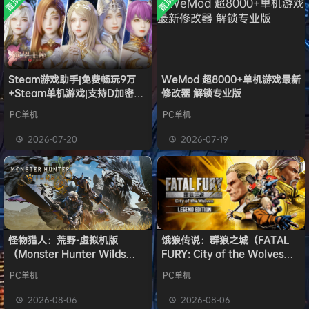
置顶
置顶
中文版
w******g
签到获取
安装中文
49
点积分
8月4日
）免安装
版
中文版
欢迎
w******g
加入本站
8月4日
欢迎
Z******U
加入本站
8月4日
欢迎
k******2
加入本站
8月4日
欢迎
C****i
加入本站
8月4日
Steam游戏助手|免费畅玩9万
WeMod 超8000+单机游戏最新
+Steam单机游戏|支持D加密以
修改器 解锁专业版
欢迎
Q*H
加入本站
14小时前
及育碧D加密授权
欢迎
e******i
加入本站
14小时前
PC单机
PC单机
普洱
签到获取
39
点积分
14小时前
2026-07-20
2026-07-19
欢迎
普洱
加入本站
14小时前
怪物猎人：荒野-虚拟机版
饿狼传说：群狼之城（FATAL
（Monster Hunter Wilds
FURY: City of the Wolves）
HYPERVISOR）免安装中文版
免安装中文版
PC单机
PC单机
2026-08-06
2026-08-06