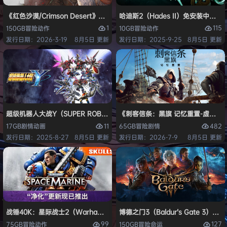
《红色沙漠/Crimson Desert》免安装中文版
哈迪斯2（Hades II）免安装中文版
1
115
150GB
冒险
动作
10GB
冒险
动作
发行日期：2026-3-19
8月5日 更新
发行日期：2025-9-25
8月5日 更新
超级机器人大战Y（SUPER ROBOT WARS Y）免安装中文版
《刺客信条：黑旗 记忆重置-虚拟机版/Assas
11
482
17GB
剧情
动画
65GB
冒险
剧情
发行日期：2025-8-27
8月5日 更新
发行日期：2026-7-9
8月5日 更新
战锤40K：星际战士2（Warhammer 40,000: Space Marine 2）免安装
博德之门3（Baldur’s Gate 3）
99
127
75GB
冒险
动作
150GB
冒险
命运