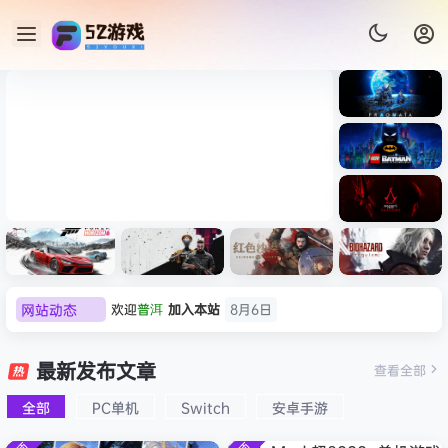
《识质存
在/PRAG
MATA》
《乐高蝙
免安装中
蝠侠：黑
文版
暗骑士之
《剑星/Stellar Blade》本体
《刺客信
遗/LEGO
网站动态
欢迎
普洱
加入本站
8月6日
+修改器打包下载 解压即玩
条：
Batman:
影/Assas
欢迎
0**3
加入本站
8月6日
Legacy
极限竞
《原子之
红色沙漠-
生化危机
sin’s
of the
欢迎
c***s
加入本站
8月6日
速：地平
心/Atomi
虚拟机版
9：安魂
最新发布文章
Creed
查看全部
Dark
线
c
（Crimso
曲
欢迎
V****y
加入本站
8月6日
Shadow
Knight》
6（Forza
Heart》
n Desert
（Reside
s》免安装
全部
PC单机
Switch
安卓手游
欢迎
j***j
加入本站
8月6日
免安装中
Horizon
免安装中
HYPERVI
nt Evil
版，非虚
文版
欢迎
1******4
加入本站
8月5日
6）免安装
文版
SOR）免
Requiem
拟机