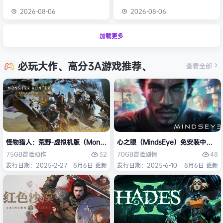
2026-08-06
2026-08-06
加载更多
必玩大作、高分3A游戏推荐、
查看全部
怪物猎人：荒野-虚拟机版（Monster Hunter Wilds HYPERVISOR）免
心之眼（MindsEye）免安装中文版
32
48
75GB
冒险
动作
70GB
冒险
剧情
发行日期：2025-2-27
8月6日 更新
发行日期：2025-6-10
8月6日 更新