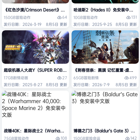
《红色沙漠/Crimson Desert》免安装中文版
哈迪斯2（Hades II）免安装中文版
64
131
150GB
冒险
动作
10GB
冒险
动作
发行日期：2026-3-19
8月5日 更新
发行日期：2025-9-25
8月5日 更新
超级机器人大战Y（SUPER ROBOT WARS Y）免安装中文版
《刺客信条：黑旗 记忆重置-虚拟机版/Assas
27
499
17GB
剧情
动画
65GB
冒险
剧情
发行日期：2025-8-27
8月5日 更新
发行日期：2026-7-9
8月5日 更新
战锤40K：星际战士2（Warhammer 40,000: Space Marine 2）免安装
博德之门3（Baldur’s Gate 3）
108
142
75GB
冒险
动作
150GB
冒险
命运