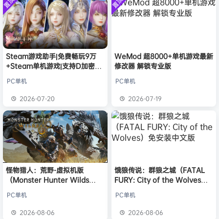
置顶
置顶
中文版
l***g
签到获取
28
点积分
安装中文
8月5日
）免安装
版
中文版
w******g
签到获取
49
点积分
8月4日
欢迎
w******g
加入本站
8月4日
欢迎
D****Z
加入本站
9小时前
欢迎
有*酱
加入本站
11小时前
Steam游戏助手|免费畅玩9万
WeMod 超8000+单机游戏最新
+Steam单机游戏|支持D加密以
修改器 解锁专业版
e******i
签到获取
43
点积分
13小时前
及育碧D加密授权
欢迎
Q*H
加入本站
8月6日
PC单机
PC单机
欢迎
e******i
加入本站
8月6日
2026-07-20
2026-07-19
普洱
签到获取
39
点积分
8月6日
怪物猎人：荒野-虚拟机版
饿狼传说：群狼之城（FATAL
（Monster Hunter Wilds
FURY: City of the Wolves）
HYPERVISOR）免安装中文版
免安装中文版
PC单机
PC单机
2026-08-06
2026-08-06