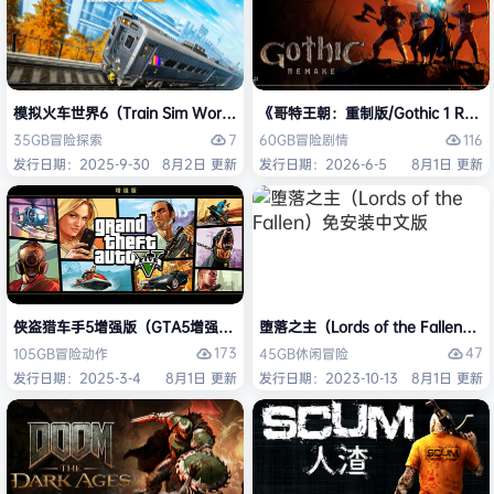
模拟火车世界6（Train Sim World 6）免安装中文版
《哥特王朝：重制版/Gothic 1 Re
7
116
35GB
冒险
探索
60GB
冒险
剧情
发行日期：2025-9-30
8月2日 更新
发行日期：2026-6-5
8月1日 更新
侠盗猎车手5增强版（GTA5增强版（Grand Theft Auto V Enhanced
堕落之主（Lords of the Fallen
173
47
105GB
冒险
动作
45GB
休闲
冒险
发行日期：2025-3-4
8月1日 更新
发行日期：2023-10-13
8月1日 更新