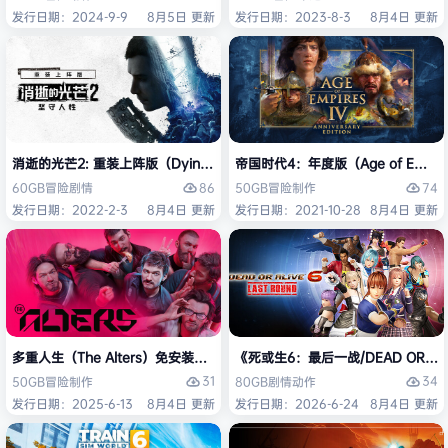
发行日期：2024-9-9
8月5日 更新
发行日期：2023-8-3
8月4日 更新
消逝的光芒2: 重装上阵版（Dying Light 2 Stay Human: Reloaded Ed
帝国时代4：年度版（Age of Empires 
86
74
60GB
冒险
剧情
50GB
冒险
制作
发行日期：2022-2-3
8月4日 更新
发行日期：2021-10-28
8月4日 更新
多重人生（The Alters）免安装中文版
《死或生6：最后一战/DEAD OR ALI
31
34
50GB
冒险
制作
80GB
剧情
动作
发行日期：2025-6-13
8月4日 更新
发行日期：2026-6-24
8月4日 更新